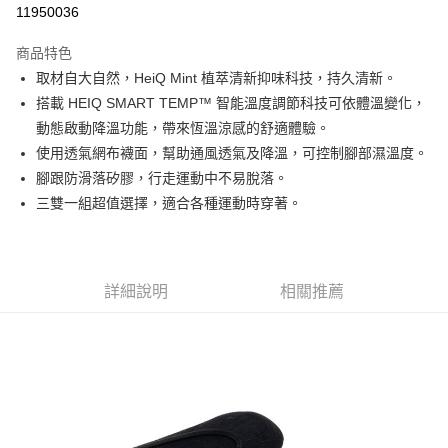
11950036
3 期 0 利率 每期
NT$125
21家銀行
商品特色
6 期 0 利率 每期
NT$62
21家銀行
合作金庫商業銀行
第一商業銀行
取材自大自然，HeiQ Mint 植萃清新抑味科技，持久清新。
華南商業銀行
彰化商業銀行
合作金庫商業銀行
第一商業銀行
超商取貨付款
搭載 HEIQ SMART TEMP™ 智能溫度調節科技可依體溫變化，
上海商業儲蓄銀行
台北富邦商業銀行
華南商業銀行
彰化商業銀行
國泰世華商業銀行
兆豐國際商業銀行
動態啟動降溫功能，帶來恆溫涼感的舒適體驗。
LINE Pay
上海商業儲蓄銀行
台北富邦商業銀行
臺灣中小企業銀行
台中商業銀行
使用透氣網布襪面，幫助通風透氣及降溫，可控制腳部濕溫度。
國泰世華商業銀行
兆豐國際商業銀行
匯豐（台灣）商業銀行
華泰商業銀行
Apple Pay
臺灣中小企業銀行
台中商業銀行
腳跟防滑落矽膠，行走運動中不易脫落。
聯邦商業銀行
遠東國際商業銀行
匯豐（台灣）商業銀行
華泰商業銀行
三雙一組超值選擇，適合各種運動時穿著。
街口支付
元大商業銀行
永豐商業銀行
聯邦商業銀行
遠東國際商業銀行
玉山商業銀行
星展（台灣）商業銀行
元大商業銀行
永豐商業銀行
悠遊付
台新國際商業銀行
中國信託商業銀行
玉山商業銀行
星展（台灣）商業銀行
台灣樂天信用卡公司
台新國際商業銀行
中國信託商業銀行
Google Pay
詳細說明
相關推薦
台灣樂天信用卡公司
全盈+PAY
AFTEE先享後付
相關說明
【關於「AFTEE先享後付」】
AFTEE先享後付是「在收到商品之後才付款」的支付方式。 讓您購物簡單
運送方式
便利好安心！