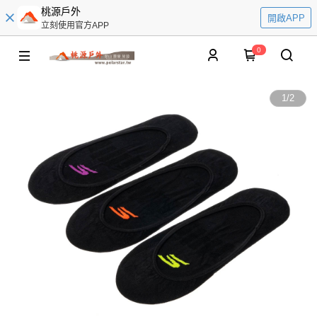
桃源戶外
開啟APP
立刻使用官方APP
0
1
/
2