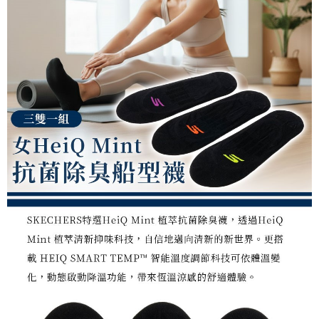
任。
桃源戶外門市取貨
４．使用「AFTEE先享後付」時，將依據個別帳號之用戶狀況，依本公司即
每筆NT$100，滿NT$1,000(含以上)免運費
時審查核予不同之上限額度；若仍有額度不足之情形，本公司將視審查結果
請求用戶進行身份認證。
宅配
５．嚴禁一人註冊多個帳號或使用他人資訊註冊。若發現惡意使用之情形，
恩沛科技股份有限公司將有權停止該用戶之使用額度並採取法律行動。
每筆NT$100，滿NT$1,000(含以上)免運費