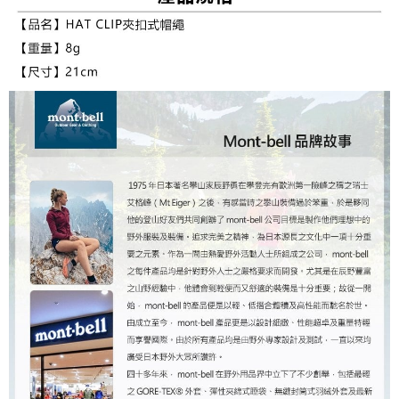
任。
桃源戶外門市取貨
４．使用「AFTEE先享後付」時，將依據個別帳號之用戶狀況，依本公司即
每筆NT$100，滿NT$1,000(含以上)免運費
時審查核予不同之上限額度；若仍有額度不足之情形，本公司將視審查結果
請求用戶進行身份認證。
宅配
５．嚴禁一人註冊多個帳號或使用他人資訊註冊。若發現惡意使用之情形，
恩沛科技股份有限公司將有權停止該用戶之使用額度並採取法律行動。
每筆NT$100，滿NT$1,000(含以上)免運費