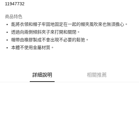
11947732
3 期 0 利率 每期
NT$83
21家銀行
商品特色
6 期 0 利率 每期
NT$41
21家銀行
合作金庫商業銀行
第一商業銀行
能將衣領和帽子牢固地固定在一起的帽夾風吹來也無須擔心。
華南商業銀行
彰化商業銀行
合作金庫商業銀行
第一商業銀行
超商取貨付款
透過向兩側傾斜夾子來打開和關閉。
上海商業儲蓄銀行
台北富邦商業銀行
華南商業銀行
彰化商業銀行
國泰世華商業銀行
兆豐國際商業銀行
帽帶由橡膠製成不會出現不必要的鬆弛。
LINE Pay
上海商業儲蓄銀行
台北富邦商業銀行
臺灣中小企業銀行
台中商業銀行
本體不使用金屬材質。
國泰世華商業銀行
兆豐國際商業銀行
匯豐（台灣）商業銀行
華泰商業銀行
Apple Pay
臺灣中小企業銀行
台中商業銀行
聯邦商業銀行
遠東國際商業銀行
匯豐（台灣）商業銀行
華泰商業銀行
街口支付
元大商業銀行
永豐商業銀行
聯邦商業銀行
遠東國際商業銀行
玉山商業銀行
星展（台灣）商業銀行
元大商業銀行
永豐商業銀行
詳細說明
相關推薦
悠遊付
台新國際商業銀行
中國信託商業銀行
玉山商業銀行
星展（台灣）商業銀行
台灣樂天信用卡公司
台新國際商業銀行
中國信託商業銀行
Google Pay
台灣樂天信用卡公司
全盈+PAY
AFTEE先享後付
相關說明
【關於「AFTEE先享後付」】
AFTEE先享後付是「在收到商品之後才付款」的支付方式。 讓您購物簡單
運送方式
便利好安心！