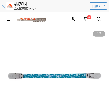
桃源戶外
開啟APP
立刻使用官方APP
0
1
/
2