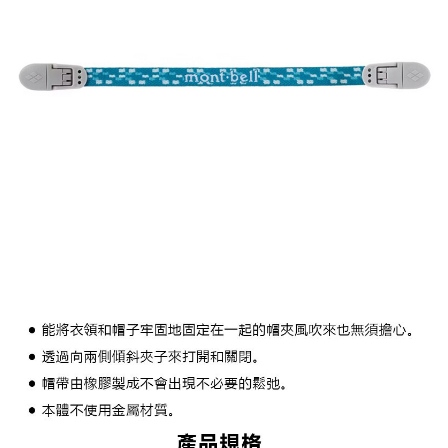
１．簡單：不需註冊會員、不需綁卡、不需儲值。
全家付款取貨
２．便利：只要手機號碼，簡訊認證，即可結帳。
每筆NT$60，滿NT$1,000(含以上)免運費
３．安心：先確認商品／服務後，再付款。
付款後全家取貨
【「AFTEE先享後付」結帳流程】
１．於結帳方式選擇「AFTEE先享後付」後，將跳轉至「AFTEE先享後付」
每筆NT$60，滿NT$1,000(含以上)免運費
結帳頁面，進行簡訊認證並確認金額後，即可完成結帳。
２．訂單成立數日內，您將收到繳費通知簡訊。
萊爾富取貨付款
３．收到繳費通知簡訊後14天內，點擊此簡訊中的連結，可透過四大超商／
每筆NT$60，滿NT$1,000(含以上)免運費
ATM／網路銀行／等多元方式進行付款，方視為交易完成。
※ 請注意：結帳手續完成當下不需立刻繳費，但若您需要取消訂單，請聯絡
付款後萊爾富取貨
購買商品的店家。未經商家同意取消之訂單仍視為有效，需透過AFTEE先享
後付繳納相關費用。
每筆NT$60，滿NT$1,000(含以上)免運費
※ 交易是否成功請以「AFTEE先享後付 」之結帳頁面顯示為準，若有關於
是否繳費成功／繳費後需取消欲退款等相關疑問，請聯繫「AFTEE先享後付
7-11付款取貨
客戶支援中心」
https://netprotections.freshdesk.com/support/home
每筆NT$60，滿NT$1,000(含以上)免運費
【注意事項】
１．透過由恩沛科技股份有限公司提供之「AFTEE先享後付」服務完成之交
付款後7-11取貨
易，需依本服務之必要範圍內提供個人資料，並將交易相關給付款項請求債
每筆NT$60，滿NT$1,000(含以上)免運費
權轉讓予恩沛科技股份有限公司。
２．關於個人資料處理事宜，請瀏覽以下網址：
宅配到府
https://aftee.tw/terms/#terms3
３．未成年的使用者請事先徵得法定代理人或監護人之同意方可使用
每筆NT$100，滿NT$1,000(含以上)免運費
「AFTEE先享後付」，若未經同意申辦者引起之損失，本公司不負相關責