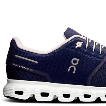
２．訂單
３．收到繳
萊爾富取
／ATM／
每筆NT$6
※ 請注意
絡購買商品
先享後付
付款後萊
※ 交易是
每筆NT$6
是否繳費成
付客戶支
7-11付款
【注意事
每筆NT$6
１．透過由
交易，需
付款後7-1
求債權轉
每筆NT$6
２．關於
https://aft
宅配到府
３．未成
「AFTE
每筆NT$1
任。
４．使用「
桃源戶外
即時審查
每筆NT$1
結果請求
５．嚴禁
宅配
形，恩沛
動。
每筆NT$1