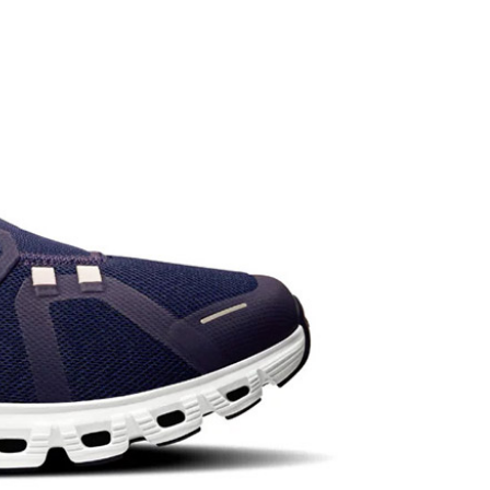
成立數日內，您將收到繳費通知簡訊。
費通知簡訊後14天內，點擊此簡訊中的連結，可透過四大超商
貨付款
網路銀行／等多元方式進行付款，方視為交易完成。
0，滿NT$1,000(含以上)免運費
：結帳手續完成當下不需立刻繳費，但若您需要取消訂單，請聯
的店家。未經商家同意取消之訂單仍視為有效，需透過AFTEE
繳納相關費用。
爾富取貨
否成功請以「AFTEE先享後付 」之結帳頁面顯示為準，若有關於
0，滿NT$1,000(含以上)免運費
功／繳費後需取消欲退款等相關疑問，請聯繫「AFTEE先享後
援中心」
https://netprotections.freshdesk.com/support/home
取貨
項】
0，滿NT$1,000(含以上)免運費
恩沛科技股份有限公司提供之「AFTEE先享後付」服務完成之
依本服務之必要範圍內提供個人資料，並將交易相關給付款項請
1取貨
讓予恩沛科技股份有限公司。
0，滿NT$1,000(含以上)免運費
個人資料處理事宜，請瀏覽以下網址：
ee.tw/terms/#terms3
年的使用者請事先徵得法定代理人或監護人之同意方可使用
E先享後付」，若未經同意申辦者引起之損失，本公司不負相關責
00，滿NT$1,000(含以上)免運費
AFTEE先享後付」時，將依據個別帳號之用戶狀況，依本公司
門市取貨
核予不同之上限額度；若仍有額度不足之情形，本公司將視審查
00，滿NT$1,000(含以上)免運費
用戶進行身份認證。
一人註冊多個帳號或使用他人資訊註冊。若發現惡意使用之情
科技股份有限公司將有權停止該用戶之使用額度並採取法律行
00，滿NT$1,000(含以上)免運費