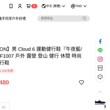
0
中文 (繁體)
TWD
攜手同享戶外好禮
ON】男 Cloud 6 運動健行鞋『午夜藍/
F1007 戶外 露營 登山 健行 休閒 時尚
健行鞋
1,000免運
480
12