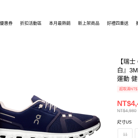
優惠券
折扣活動區
本月最熱銷
新上架商品
好禮四重送
【瑞士 
白』3M
運動 
超取滿NT$
NT$4,
NT$4,980
尺寸US
11