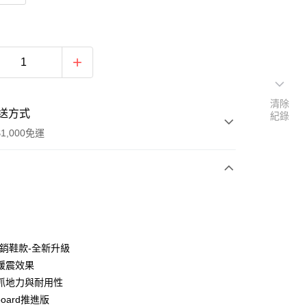
清除
送方式
紀錄
1,000免運
次付款
期付款
0 利率 每期
NT$1,493
21家銀行
暢銷鞋款-全新升級
0 利率 每期
NT$746
21家銀行
庫商業銀行
第一商業銀行
緩震效果
業銀行
彰化商業銀行
抓地力與耐用性
庫商業銀行
第一商業銀行
付款
業儲蓄銀行
台北富邦商業銀行
業銀行
彰化商業銀行
board推進版
華商業銀行
兆豐國際商業銀行