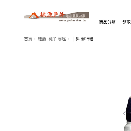
商品分類
領取
首頁
鞋類│襪子 專區
├ 男 健行鞋