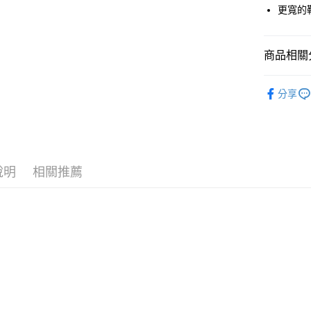
LINE Pay
上海商
更寬的
臺灣中
國泰世
匯豐（
Apple Pay
臺灣中
聯邦商
匯豐（
商品相關分
街口支付
元大商
聯邦商
玉山商
元大商
悠遊付
鞋類│襪子
台新國
玉山商
分享
台灣樂
品牌專區
台新國
Google Pa
台灣樂
全盈+PAY
AFTEE先
說明
相關推薦
相關說明
【關於「A
AFTEE
便利好安
運送方式
１．簡單
２．便利
全家付款
３．安心
每筆NT$6
【「AFT
付款後全
１．於結帳
付」結帳
每筆NT$6