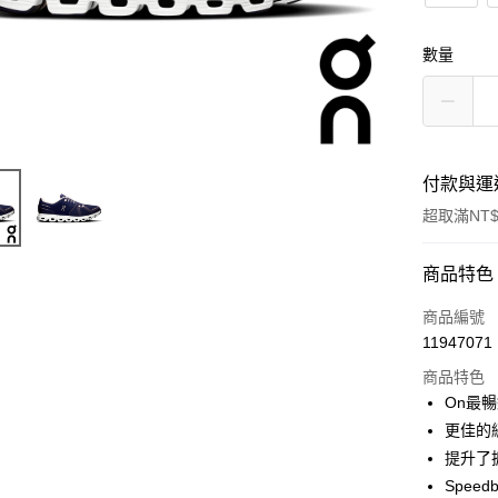
數量
付款與運
超取滿NT$
付款方式
商品特色
信用卡一
商品編號
11947071
信用卡分
商品特色
3 期 
On最
6 期 
合作金
更佳的
華南商
提升了
合作金
超商取貨
上海商
華南商
Speed
國泰世