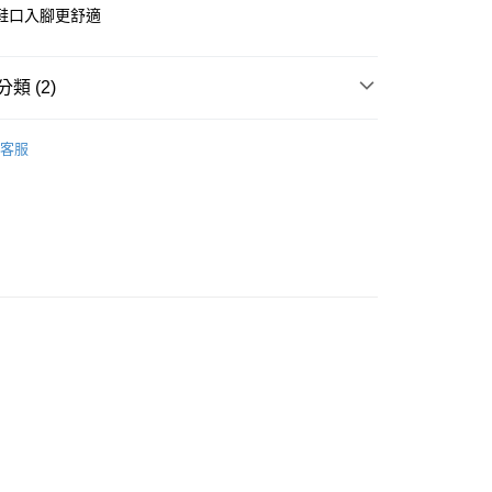
業儲蓄銀行
台北富邦商業銀行
鞋口入腳更舒適
小企業銀行
台中商業銀行
華商業銀行
兆豐國際商業銀行
台灣）商業銀行
華泰商業銀行
小企業銀行
台中商業銀行
業銀行
遠東國際商業銀行
台灣）商業銀行
華泰商業銀行
類 (2)
業銀行
永豐商業銀行
業銀行
遠東國際商業銀行
業銀行
星展（台灣）商業銀行
業銀行
永豐商業銀行
 專區
├ 男 健行鞋
際商業銀行
中國信託商業銀行
業銀行
星展（台灣）商業銀行
客服
天信用卡公司
ON 瑞士
際商業銀行
中國信託商業銀行
y
天信用卡公司
享後付
FTEE先享後付」】
先享後付是「在收到商品之後才付款」的支付方式。 讓您購物簡單
心！
：不需註冊會員、不需綁卡、不需儲值。
：只要手機號碼，簡訊認證，即可結帳。
取貨
：先確認商品／服務後，再付款。
0，滿NT$1,000(含以上)免運費
EE先享後付」結帳流程】
家取貨
方式選擇「AFTEE先享後付」後，將跳轉至「AFTEE先享後
頁面，進行簡訊認證並確認金額後，即可完成結帳。
0，滿NT$1,000(含以上)免運費