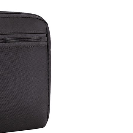
否成功請以「AFTEE先享後付 」之結帳頁面顯示為準，若有關於
0，滿NT$1,000(含以上)免運費
功／繳費後需取消欲退款等相關疑問，請聯繫「AFTEE先享後
援中心」
https://netprotections.freshdesk.com/support/home
取貨
項】
0，滿NT$1,000(含以上)免運費
恩沛科技股份有限公司提供之「AFTEE先享後付」服務完成之
依本服務之必要範圍內提供個人資料，並將交易相關給付款項請
1取貨
讓予恩沛科技股份有限公司。
0，滿NT$1,000(含以上)免運費
個人資料處理事宜，請瀏覽以下網址：
ee.tw/terms/#terms3
年的使用者請事先徵得法定代理人或監護人之同意方可使用
E先享後付」，若未經同意申辦者引起之損失，本公司不負相關責
00，滿NT$1,000(含以上)免運費
AFTEE先享後付」時，將依據個別帳號之用戶狀況，依本公司
門市取貨
核予不同之上限額度；若仍有額度不足之情形，本公司將視審查
00，滿NT$1,000(含以上)免運費
用戶進行身份認證。
一人註冊多個帳號或使用他人資訊註冊。若發現惡意使用之情
科技股份有限公司將有權停止該用戶之使用額度並採取法律行
00，滿NT$1,000(含以上)免運費