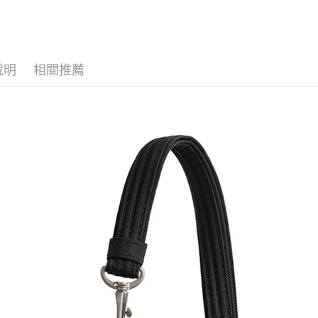
品牌專區
玉山商
元大商
悠遊付
台新國
玉山商
台灣樂
台新國
Google Pa
台灣樂
全盈+PAY
說明
相關推薦
AFTEE先
相關說明
【關於「A
AFTEE
便利好安
運送方式
１．簡單
２．便利
全家付款
３．安心
每筆NT$6
【「AFT
付款後全
１．於結帳
付」結帳
每筆NT$6
２．訂單
３．收到繳
萊爾富取
／ATM／
每筆NT$6
※ 請注意
絡購買商品
先享後付
付款後萊