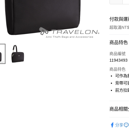
付款與運
超取滿NT$
付款方式
商品特色
信用卡一
商品編號
11943493
信用卡分
商品特色
3 期 
可作為
6 期 
合作金
背帶可
華南商
前方拉
合作金
超商取貨
上海商
華南商
國泰世
LINE Pay
上海商
臺灣中
國泰世
商品相關分
匯豐（
Apple Pay
臺灣中
聯邦商
背包│袋子
匯豐（
街口支付
元大商
分享
聯邦商