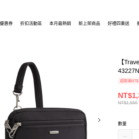
優惠券
折扣活動區
本月最熱銷
新上架商品
好禮四重送
【Tra
4322
超取滿NT$
NT$1,
NT$1,550
數量