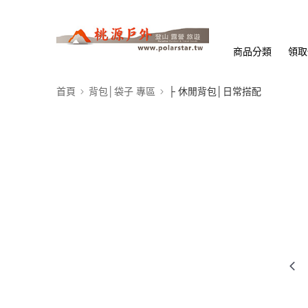
商品分類
領取
首頁
背包│袋子 專區
├ 休閒背包│日常搭配