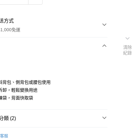
送方式
1,000免運
清除
紀錄
次付款
期付款
0 利率 每期
NT$438
21家銀行
斜背包、側背包或腰包使用
0 利率 每期
NT$219
21家銀行
庫商業銀行
第一商業銀行
拆卸，輕鬆變換用途
業銀行
彰化商業銀行
鍊袋，背面快取袋
庫商業銀行
第一商業銀行
付款
業儲蓄銀行
台北富邦商業銀行
業銀行
彰化商業銀行
華商業銀行
兆豐國際商業銀行
業儲蓄銀行
台北富邦商業銀行
小企業銀行
台中商業銀行
華商業銀行
兆豐國際商業銀行
類 (2)
台灣）商業銀行
華泰商業銀行
小企業銀行
台中商業銀行
業銀行
遠東國際商業銀行
 專區
├ 休閒背包│日常搭配
台灣）商業銀行
華泰商業銀行
業銀行
永豐商業銀行
客服
業銀行
遠東國際商業銀行