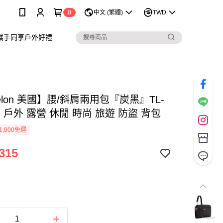
0
中文 (繁體)
TWD
攜手同享戶外好禮
velon 美國】腰/斜肩兩用包『炭黑』TL-
7N 戶外 露營 休閒 時尚 旅遊 防盜 背包
1,000免運
315