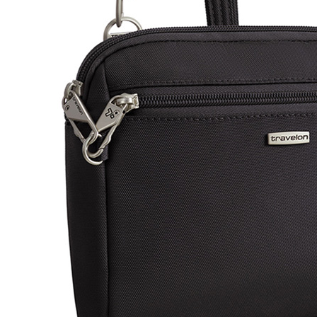
※ 交易是
每筆NT$6
是否繳費成
付客戶支
7-11付款
【注意事
每筆NT$6
１．透過由
交易，需
付款後7-1
求債權轉
每筆NT$6
２．關於
https://aft
宅配到府
３．未成
「AFTE
每筆NT$1
任。
４．使用「
桃源戶外
即時審查
每筆NT$1
結果請求
５．嚴禁
宅配
形，恩沛
動。
每筆NT$1