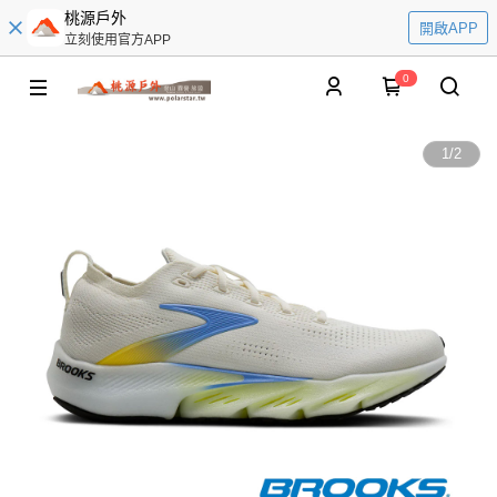
桃源戶外
開啟APP
立刻使用官方APP
0
1
/
2