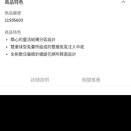
商品特色
信用卡一次付款
商品編號
信用卡分期付款
11935603
3 期 0 利率 每期
NT$1,640
21家銀行
商品特色
6 期 0 利率 每期
NT$820
21家銀行
合作金庫商業銀行
第一商業銀行
精心的靈活結構分區設計
華南商業銀行
彰化商業銀行
合作金庫商業銀行
第一商業銀行
超商取貨付款
雙重球型氣囊所組成的雙層氮氣注入中底
上海商業儲蓄銀行
台北富邦商業銀行
華南商業銀行
彰化商業銀行
國泰世華商業銀行
兆豐國際商業銀行
全新數位編碼針織緹花網布鞋面設計
LINE Pay
上海商業儲蓄銀行
台北富邦商業銀行
臺灣中小企業銀行
台中商業銀行
國泰世華商業銀行
兆豐國際商業銀行
匯豐（台灣）商業銀行
華泰商業銀行
Apple Pay
臺灣中小企業銀行
台中商業銀行
聯邦商業銀行
遠東國際商業銀行
匯豐（台灣）商業銀行
華泰商業銀行
街口支付
元大商業銀行
永豐商業銀行
詳細說明
相關推薦
聯邦商業銀行
遠東國際商業銀行
玉山商業銀行
星展（台灣）商業銀行
元大商業銀行
永豐商業銀行
悠遊付
台新國際商業銀行
中國信託商業銀行
玉山商業銀行
星展（台灣）商業銀行
台灣樂天信用卡公司
台新國際商業銀行
中國信託商業銀行
Google Pay
台灣樂天信用卡公司
全盈+PAY
AFTEE先享後付
相關說明