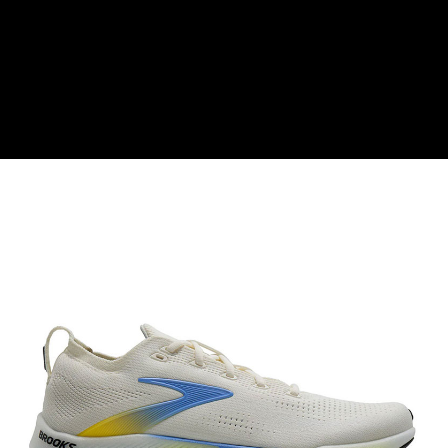
【關於「AFTEE先享後付」】
AFTEE先享後付是「在收到商品之後才付款」的支付方式。 讓您購物簡單
運送方式
便利好安心！
１．簡單：不需註冊會員、不需綁卡、不需儲值。
全家付款取貨
２．便利：只要手機號碼，簡訊認證，即可結帳。
每筆NT$60，滿NT$1,000(含以上)免運費
３．安心：先確認商品／服務後，再付款。
付款後全家取貨
【「AFTEE先享後付」結帳流程】
１．於結帳方式選擇「AFTEE先享後付」後，將跳轉至「AFTEE先享後付」
每筆NT$60，滿NT$1,000(含以上)免運費
結帳頁面，進行簡訊認證並確認金額後，即可完成結帳。
２．訂單成立數日內，您將收到繳費通知簡訊。
萊爾富取貨付款
３．收到繳費通知簡訊後14天內，點擊此簡訊中的連結，可透過四大超商／
每筆NT$60，滿NT$1,000(含以上)免運費
ATM／網路銀行／等多元方式進行付款，方視為交易完成。
※ 請注意：結帳手續完成當下不需立刻繳費，但若您需要取消訂單，請聯絡
付款後萊爾富取貨
購買商品的店家。未經商家同意取消之訂單仍視為有效，需透過AFTEE先享
後付繳納相關費用。
每筆NT$60，滿NT$1,000(含以上)免運費
※ 交易是否成功請以「AFTEE先享後付 」之結帳頁面顯示為準，若有關於
是否繳費成功／繳費後需取消欲退款等相關疑問，請聯繫「AFTEE先享後付
7-11付款取貨
客戶支援中心」
https://netprotections.freshdesk.com/support/home
每筆NT$60，滿NT$1,000(含以上)免運費
【注意事項】
１．透過由恩沛科技股份有限公司提供之「AFTEE先享後付」服務完成之交
付款後7-11取貨
易，需依本服務之必要範圍內提供個人資料，並將交易相關給付款項請求債
每筆NT$60，滿NT$1,000(含以上)免運費
權轉讓予恩沛科技股份有限公司。
２．關於個人資料處理事宜，請瀏覽以下網址：