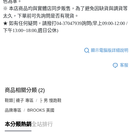
色為準。
※ 本店商品均與實體店同步販售，為了避免因缺貨與調貨等
太久，下單前可先詢問是否有現貨。
★ 如有任何疑問，請撥打04-37047939詢問(早上09:00-12:00 /
下午13:00~18:00,週日公休)
顯示電腦版詳細說明
客服
商品相關分類 (2)
鞋類│襪子 專區
├ 男 慢跑鞋
品牌專區
BROOKS 美國
本分類熱銷
全站排行