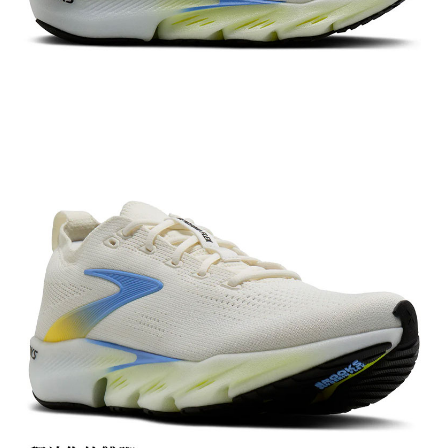
宅配到府
https://aftee.tw/terms/#terms3
３．未成年的使用者請事先徵得法定代理人或監護人之同意方可使用
每筆NT$100，滿NT$1,000(含以上)免運費
「AFTEE先享後付」，若未經同意申辦者引起之損失，本公司不負相關責
任。
桃源戶外門市取貨
４．使用「AFTEE先享後付」時，將依據個別帳號之用戶狀況，依本公司即
每筆NT$100，滿NT$1,000(含以上)免運費
時審查核予不同之上限額度；若仍有額度不足之情形，本公司將視審查結果
請求用戶進行身份認證。
宅配
５．嚴禁一人註冊多個帳號或使用他人資訊註冊。若發現惡意使用之情形，
恩沛科技股份有限公司將有權停止該用戶之使用額度並採取法律行動。
每筆NT$100，滿NT$1,000(含以上)免運費