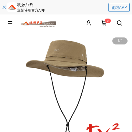
桃源戶外
開啟APP
立刻使用官方APP
0
1
/
2