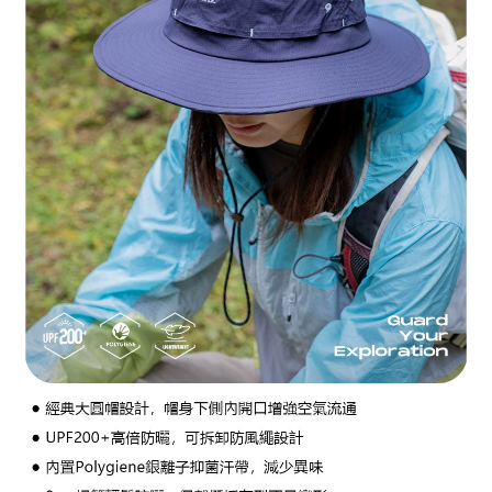
３．未成年的使用者請事先徵得法定代理人或監護人之同意方可使用
每筆NT$100，滿NT$1,000(含以上)免運費
「AFTEE先享後付」，若未經同意申辦者引起之損失，本公司不負相關責
任。
桃源戶外門市取貨
４．使用「AFTEE先享後付」時，將依據個別帳號之用戶狀況，依本公司即
每筆NT$100，滿NT$1,000(含以上)免運費
時審查核予不同之上限額度；若仍有額度不足之情形，本公司將視審查結果
請求用戶進行身份認證。
宅配
５．嚴禁一人註冊多個帳號或使用他人資訊註冊。若發現惡意使用之情形，
恩沛科技股份有限公司將有權停止該用戶之使用額度並採取法律行動。
每筆NT$100，滿NT$1,000(含以上)免運費