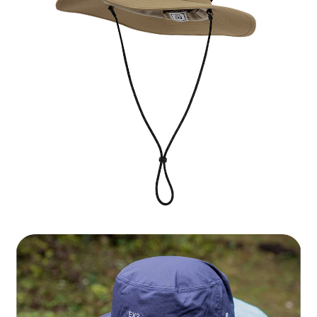
AFTEE先享後付是「在收到商品之後才付款」的支付方式。 讓您購物簡單
運送方式
便利好安心！
１．簡單：不需註冊會員、不需綁卡、不需儲值。
全家付款取貨
２．便利：只要手機號碼，簡訊認證，即可結帳。
每筆NT$60，滿NT$1,000(含以上)免運費
３．安心：先確認商品／服務後，再付款。
付款後全家取貨
【「AFTEE先享後付」結帳流程】
１．於結帳方式選擇「AFTEE先享後付」後，將跳轉至「AFTEE先享後付」
每筆NT$60，滿NT$1,000(含以上)免運費
結帳頁面，進行簡訊認證並確認金額後，即可完成結帳。
２．訂單成立數日內，您將收到繳費通知簡訊。
萊爾富取貨付款
３．收到繳費通知簡訊後14天內，點擊此簡訊中的連結，可透過四大超商／
每筆NT$60，滿NT$1,000(含以上)免運費
ATM／網路銀行／等多元方式進行付款，方視為交易完成。
※ 請注意：結帳手續完成當下不需立刻繳費，但若您需要取消訂單，請聯絡
付款後萊爾富取貨
購買商品的店家。未經商家同意取消之訂單仍視為有效，需透過AFTEE先享
後付繳納相關費用。
每筆NT$60，滿NT$1,000(含以上)免運費
※ 交易是否成功請以「AFTEE先享後付 」之結帳頁面顯示為準，若有關於
是否繳費成功／繳費後需取消欲退款等相關疑問，請聯繫「AFTEE先享後付
7-11付款取貨
客戶支援中心」
https://netprotections.freshdesk.com/support/home
每筆NT$60，滿NT$1,000(含以上)免運費
【注意事項】
１．透過由恩沛科技股份有限公司提供之「AFTEE先享後付」服務完成之交
付款後7-11取貨
易，需依本服務之必要範圍內提供個人資料，並將交易相關給付款項請求債
每筆NT$60，滿NT$1,000(含以上)免運費
權轉讓予恩沛科技股份有限公司。
２．關於個人資料處理事宜，請瀏覽以下網址：
宅配到府
https://aftee.tw/terms/#terms3