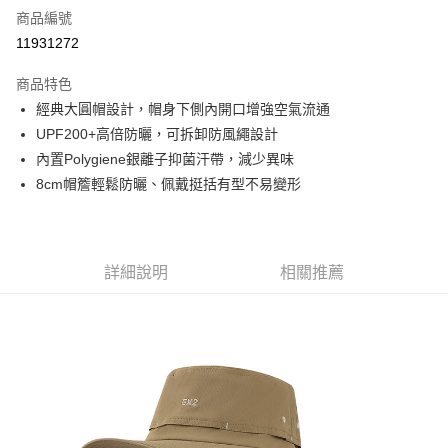
商品編號
信用卡分期付款
11931272
3 期 0 利率 每期
NT$366
21家銀行
商品特色
6 期 0 利率 每期
NT$183
21家銀行
合作金庫商業銀行
第一商業銀行
經典大圓帽設計，帽身下側內開口增強空氣流通
華南商業銀行
彰化商業銀行
合作金庫商業銀行
第一商業銀行
超商取貨付款
UPF200+高倍防曬，可拆卸防風繩設計
上海商業儲蓄銀行
台北富邦商業銀行
華南商業銀行
彰化商業銀行
國泰世華商業銀行
兆豐國際商業銀行
內置Polygiene銀離子抑菌汗帶，減少異味
LINE Pay
上海商業儲蓄銀行
台北富邦商業銀行
臺灣中小企業銀行
台中商業銀行
8cm帽簷輕鬆防曬、佩戴挺括有型不易變形
國泰世華商業銀行
兆豐國際商業銀行
匯豐（台灣）商業銀行
華泰商業銀行
Apple Pay
臺灣中小企業銀行
台中商業銀行
聯邦商業銀行
遠東國際商業銀行
匯豐（台灣）商業銀行
華泰商業銀行
街口支付
元大商業銀行
永豐商業銀行
聯邦商業銀行
遠東國際商業銀行
玉山商業銀行
星展（台灣）商業銀行
元大商業銀行
永豐商業銀行
詳細說明
相關推薦
悠遊付
台新國際商業銀行
中國信託商業銀行
玉山商業銀行
星展（台灣）商業銀行
台灣樂天信用卡公司
台新國際商業銀行
中國信託商業銀行
Google Pay
台灣樂天信用卡公司
全盈+PAY
AFTEE先享後付
相關說明
【關於「AFTEE先享後付」】