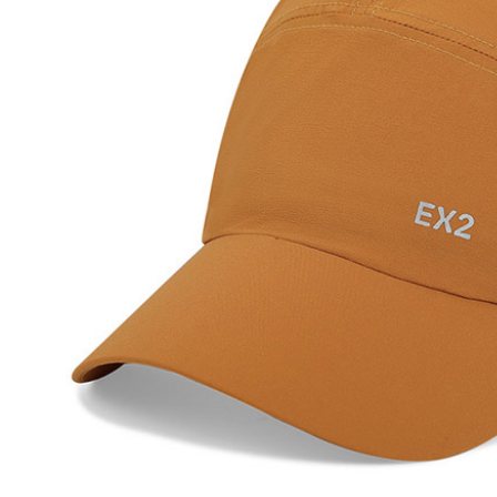
※ 交易是
每筆NT$6
是否繳費成
付客戶支
7-11付款
【注意事
每筆NT$6
１．透過由
交易，需
付款後7-1
求債權轉
每筆NT$6
２．關於
https://aft
宅配到府
３．未成
「AFTE
每筆NT$1
任。
４．使用「
桃源戶外
即時審查
每筆NT$1
結果請求
５．嚴禁
宅配
形，恩沛
動。
每筆NT$1