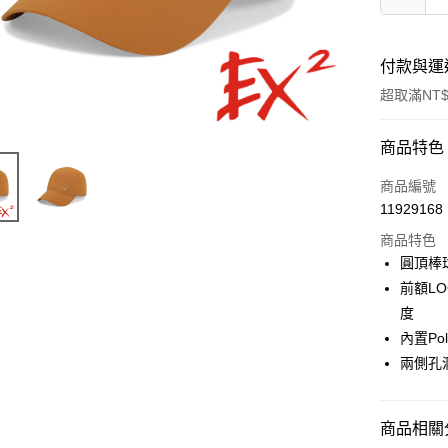
付款與運
超取滿NT$
付款方式
商品特色
信用卡一
商品編號
11929168
信用卡分
商品特色
3 期 
圓頂棒
6 期 
合作金
前額L
華南商
度
合作金
超商取貨
上海商
華南商
內置Po
國泰世
LINE Pay
上海商
兩側孔
臺灣中
國泰世
匯豐（
Apple Pay
臺灣中
聯邦商
匯豐（
商品相關分
街口支付
元大商
聯邦商