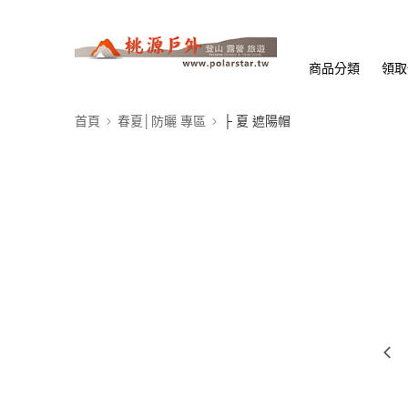
商品分類
領取
首頁
春夏│防曬 專區
├ 夏 遮陽帽