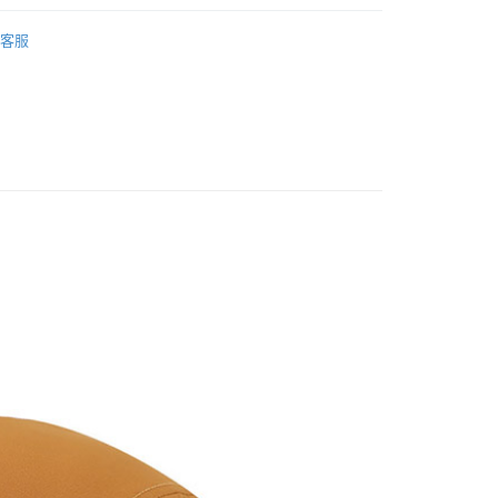
業銀行
星展（台灣）商業銀行
業銀行
永豐商業銀行
 專區
├ 夏 遮陽帽
際商業銀行
中國信託商業銀行
業銀行
星展（台灣）商業銀行
客服
天信用卡公司
EX2 德國
際商業銀行
中國信託商業銀行
y
天信用卡公司
享後付
FTEE先享後付」】
先享後付是「在收到商品之後才付款」的支付方式。 讓您購物簡單
心！
：不需註冊會員、不需綁卡、不需儲值。
：只要手機號碼，簡訊認證，即可結帳。
取貨
：先確認商品／服務後，再付款。
0，滿NT$1,000(含以上)免運費
EE先享後付」結帳流程】
家取貨
方式選擇「AFTEE先享後付」後，將跳轉至「AFTEE先享後
頁面，進行簡訊認證並確認金額後，即可完成結帳。
0，滿NT$1,000(含以上)免運費
成立數日內，您將收到繳費通知簡訊。
費通知簡訊後14天內，點擊此簡訊中的連結，可透過四大超商
貨付款
網路銀行／等多元方式進行付款，方視為交易完成。
0，滿NT$1,000(含以上)免運費
：結帳手續完成當下不需立刻繳費，但若您需要取消訂單，請聯
的店家。未經商家同意取消之訂單仍視為有效，需透過AFTEE
繳納相關費用。
爾富取貨