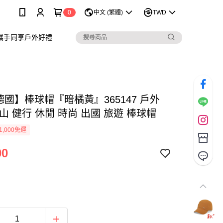
0
中文 (繁體)
TWD
攜手同享戶外好禮
德國】棒球帽『暗橘黃』365147 戶外
山 健行 休閒 時尚 出國 旅遊 棒球帽
1,000免運
00