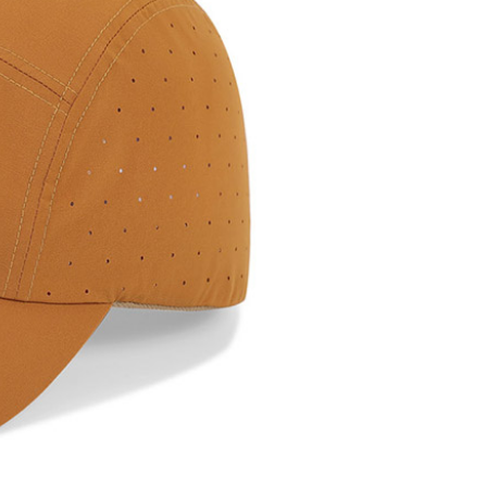
否成功請以「AFTEE先享後付 」之結帳頁面顯示為準，若有關於
0，滿NT$1,000(含以上)免運費
功／繳費後需取消欲退款等相關疑問，請聯繫「AFTEE先享後
援中心」
https://netprotections.freshdesk.com/support/home
取貨
項】
0，滿NT$1,000(含以上)免運費
恩沛科技股份有限公司提供之「AFTEE先享後付」服務完成之
依本服務之必要範圍內提供個人資料，並將交易相關給付款項請
1取貨
讓予恩沛科技股份有限公司。
0，滿NT$1,000(含以上)免運費
個人資料處理事宜，請瀏覽以下網址：
ee.tw/terms/#terms3
年的使用者請事先徵得法定代理人或監護人之同意方可使用
E先享後付」，若未經同意申辦者引起之損失，本公司不負相關責
00，滿NT$1,000(含以上)免運費
AFTEE先享後付」時，將依據個別帳號之用戶狀況，依本公司
門市取貨
核予不同之上限額度；若仍有額度不足之情形，本公司將視審查
00，滿NT$1,000(含以上)免運費
用戶進行身份認證。
一人註冊多個帳號或使用他人資訊註冊。若發現惡意使用之情
科技股份有限公司將有權停止該用戶之使用額度並採取法律行
00，滿NT$1,000(含以上)免運費