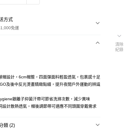
送方式
1,000免運
清除
紀錄
次付款
期付款
0 利率 每期
NT$266
21家銀行
球帽設計，6cm帽簷，四面彈面料輕盈透氣，包裹感十足
0 利率 每期
NT$133
21家銀行
庫商業銀行
第一商業銀行
OGO及後中反光燙畫精緻點綴，提升夜間戶外運動的辨識
業銀行
彰化商業銀行
庫商業銀行
第一商業銀行
付款
業儲蓄銀行
台北富邦商業銀行
業銀行
彰化商業銀行
lygiene銀離子抑菌汗帶可節省洗滌次數，減少異味
華商業銀行
兆豐國際商業銀行
業儲蓄銀行
台北富邦商業銀行
洞設計散熱透氣，帽後調節帶可適應不同頭圍穿戴需求
小企業銀行
台中商業銀行
華商業銀行
兆豐國際商業銀行
台灣）商業銀行
華泰商業銀行
小企業銀行
台中商業銀行
業銀行
遠東國際商業銀行
台灣）商業銀行
華泰商業銀行
類 (2)
業銀行
永豐商業銀行
業銀行
遠東國際商業銀行