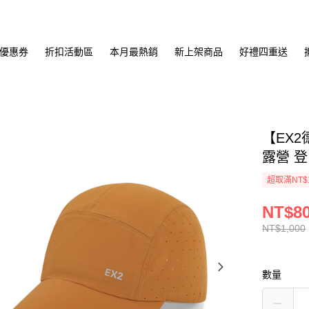
優惠券
折扣活動區
本月最熱銷
新上架商品
好禮四重送
【EX2
露營 登
超取滿NT$
NT$8
NT$1,000
數量