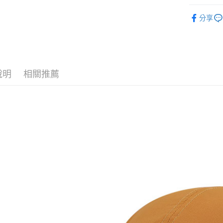
玉山商
元大商
悠遊付
春夏│防曬
台新國
玉山商
分享
台灣樂
品牌專區
台新國
Google Pa
台灣樂
全盈+PAY
AFTEE先
說明
相關推薦
相關說明
【關於「A
AFTEE
便利好安
運送方式
１．簡單
２．便利
全家付款
３．安心
每筆NT$6
【「AFT
付款後全
１．於結帳
付」結帳
每筆NT$6
２．訂單
３．收到繳
萊爾富取
／ATM／
每筆NT$6
※ 請注意
絡購買商品
先享後付
付款後萊