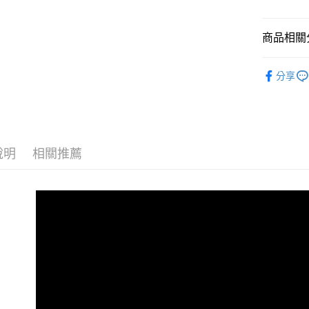
LINE Pay
上海商
臺灣中
國泰世
匯豐（
Apple Pay
臺灣中
商品相關分
聯邦商
匯豐（
街口支付
元大商
聯邦商
鞋類│襪子
玉山商
分享
元大商
悠遊付
台新國
品牌專區
玉山商
台灣樂
台新國
Google Pa
台灣樂
全盈+PAY
說明
相關推薦
AFTEE先
相關說明
【關於「A
AFTEE
便利好安
運送方式
１．簡單
２．便利
全家付款
３．安心
每筆NT$6
【「AFT
付款後全
１．於結帳
付」結帳
每筆NT$6