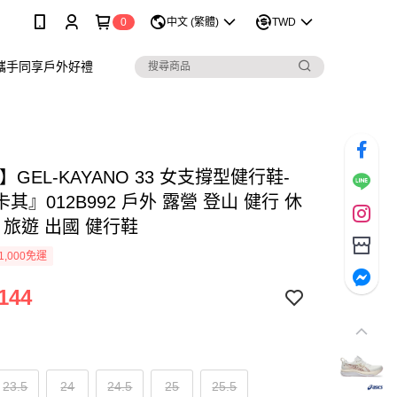
0
中文 (繁體)
TWD
攜手同享戶外好禮
cs】GEL-KAYANO 33 女支撐型健行鞋-
其』012B992 戶外 露營 登山 健行 休
 旅遊 出國 健行鞋
1,000免運
144
23.5
24
24.5
25
25.5