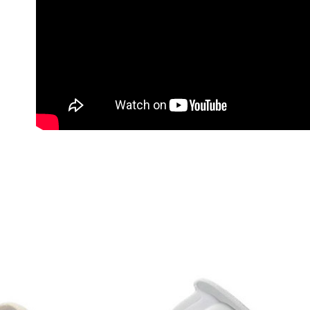
２．訂單
３．收到繳
萊爾富取
／ATM／
每筆NT$6
※ 請注意
絡購買商品
先享後付
付款後萊
※ 交易是
每筆NT$6
是否繳費成
付客戶支
7-11付款
【注意事
每筆NT$6
１．透過由
交易，需
付款後7-1
求債權轉
每筆NT$6
２．關於
https://aft
宅配到府
３．未成
「AFTE
每筆NT$1
任。
４．使用「
桃源戶外
即時審查
每筆NT$1
結果請求
５．嚴禁
宅配
形，恩沛
動。
每筆NT$1