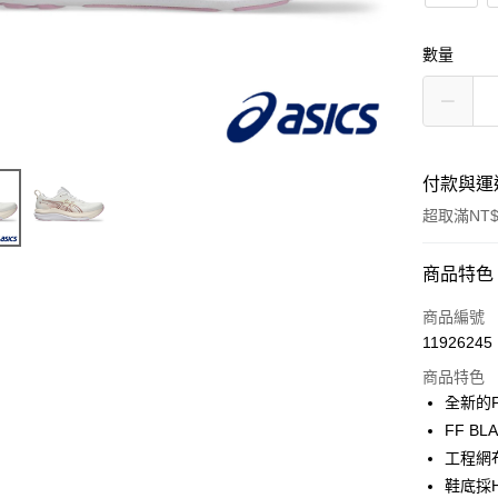
數量
付款與運
超取滿NT$
付款方式
商品特色
信用卡一
商品編號
11926245
信用卡分
商品特色
3 期 
全新的F
6 期 
合作金
FF B
華南商
工程網
合作金
超商取貨
上海商
華南商
鞋底採H
國泰世