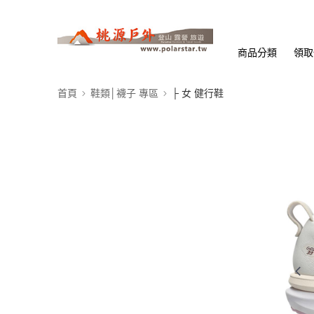
商品分類
領取
首頁
鞋類│襪子 專區
├ 女 健行鞋