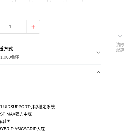
清除
送方式
紀錄
1,000免運
次付款
期付款
0 利率 每期
NT$1,381
21家銀行
LUIDSUPPORT引導穩定系統
0 利率 每期
NT$690
21家銀行
庫商業銀行
第一商業銀行
LAST MAX彈力中底
業銀行
彰化商業銀行
布鞋面
庫商業銀行
第一商業銀行
付款
業儲蓄銀行
台北富邦商業銀行
業銀行
彰化商業銀行
YBRID ASICSGRIP大底
華商業銀行
兆豐國際商業銀行