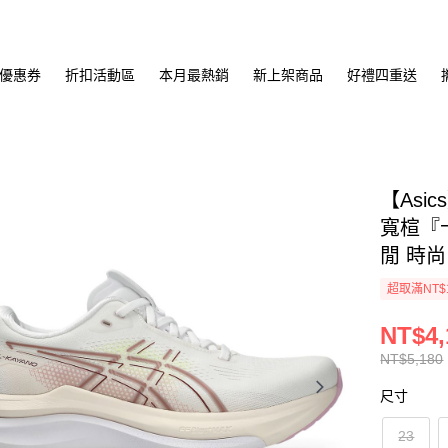
優惠券
折扣活動區
本月最熱銷
新上架商品
好禮四重送
【Asi
寬楦『卡
閒 時尚
超取滿NT$
NT$4,
NT$5,180
尺寸
23