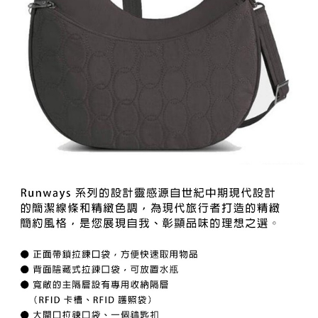
２．便利：只要手機號碼，簡訊認證，即可結帳。
每筆NT$60，滿NT$1,000(含以上)免運費
３．安心：先確認商品／服務後，再付款。
付款後全家取貨
【「AFTEE先享後付」結帳流程】
１．於結帳方式選擇「AFTEE先享後付」後，將跳轉至「AFTEE先享後付」
每筆NT$60，滿NT$1,000(含以上)免運費
結帳頁面，進行簡訊認證並確認金額後，即可完成結帳。
２．訂單成立數日內，您將收到繳費通知簡訊。
萊爾富取貨付款
３．收到繳費通知簡訊後14天內，點擊此簡訊中的連結，可透過四大超商／
每筆NT$60，滿NT$1,000(含以上)免運費
ATM／網路銀行／等多元方式進行付款，方視為交易完成。
※ 請注意：結帳手續完成當下不需立刻繳費，但若您需要取消訂單，請聯絡
付款後萊爾富取貨
購買商品的店家。未經商家同意取消之訂單仍視為有效，需透過AFTEE先享
後付繳納相關費用。
每筆NT$60，滿NT$1,000(含以上)免運費
※ 交易是否成功請以「AFTEE先享後付 」之結帳頁面顯示為準，若有關於
是否繳費成功／繳費後需取消欲退款等相關疑問，請聯繫「AFTEE先享後付
7-11付款取貨
客戶支援中心」
https://netprotections.freshdesk.com/support/home
每筆NT$60，滿NT$1,000(含以上)免運費
【注意事項】
１．透過由恩沛科技股份有限公司提供之「AFTEE先享後付」服務完成之交
付款後7-11取貨
易，需依本服務之必要範圍內提供個人資料，並將交易相關給付款項請求債
每筆NT$60，滿NT$1,000(含以上)免運費
權轉讓予恩沛科技股份有限公司。
２．關於個人資料處理事宜，請瀏覽以下網址：
宅配到府
https://aftee.tw/terms/#terms3
３．未成年的使用者請事先徵得法定代理人或監護人之同意方可使用
每筆NT$100，滿NT$1,000(含以上)免運費
「AFTEE先享後付」，若未經同意申辦者引起之損失，本公司不負相關責
任。
桃源戶外門市取貨