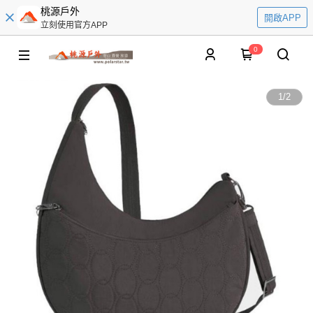
桃源戶外
開啟APP
立刻使用官方APP
0
1
/
2