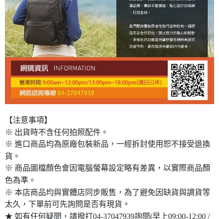
【注意事項】
※ 出貨時不含任何拍照配件。
※ 進口商品均為原廠包裝新品，一經拆封使用恕不接受退換
貨。
※ 商品圖檔顏色會因電腦螢幕設定略有差異，以實際商品顏
色為準。
※ 本店商品均與實體店同步販售，為了避免因缺貨與調貨等
太久，下單前可先詢問是否有現貨。
★ 如有任何疑問，請撥打04-37047939詢問(早上09:00-12:00 /