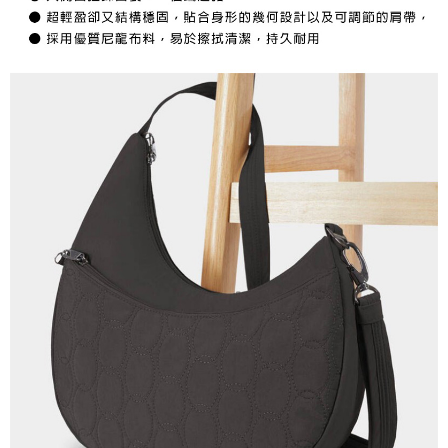
４．使用「AFTEE先享後付」時，將依據個別帳號之用戶狀況，依本公司即
每筆NT$100，滿NT$1,000(含以上)免運費
時審查核予不同之上限額度；若仍有額度不足之情形，本公司將視審查結果
請求用戶進行身份認證。
宅配
５．嚴禁一人註冊多個帳號或使用他人資訊註冊。若發現惡意使用之情形，
恩沛科技股份有限公司將有權停止該用戶之使用額度並採取法律行動。
每筆NT$100，滿NT$1,000(含以上)免運費