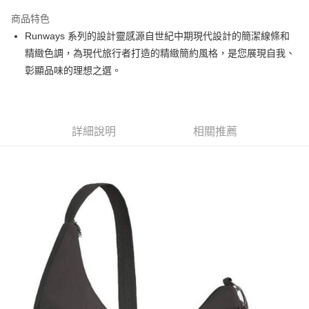
3 期 0 利率 每期
NT$786
21家銀行
商品特色
6 期 0 利率 每期
NT$393
21家銀行
合作金庫商業銀行
第一商業銀行
Runways 系列的設計靈感源自世紀中期現代設計的簡潔線條和
華南商業銀行
彰化商業銀行
合作金庫商業銀行
第一商業銀行
超商取貨付款
精緻色調，為現代旅行者打造的精緻簡約風格，是您展現自我、
上海商業儲蓄銀行
台北富邦商業銀行
華南商業銀行
彰化商業銀行
國泰世華商業銀行
兆豐國際商業銀行
彰顯品味的理想之選。
LINE Pay
上海商業儲蓄銀行
台北富邦商業銀行
臺灣中小企業銀行
台中商業銀行
國泰世華商業銀行
兆豐國際商業銀行
匯豐（台灣）商業銀行
華泰商業銀行
Apple Pay
臺灣中小企業銀行
台中商業銀行
聯邦商業銀行
遠東國際商業銀行
匯豐（台灣）商業銀行
華泰商業銀行
街口支付
元大商業銀行
永豐商業銀行
詳細說明
相關推薦
聯邦商業銀行
遠東國際商業銀行
玉山商業銀行
星展（台灣）商業銀行
元大商業銀行
永豐商業銀行
悠遊付
台新國際商業銀行
中國信託商業銀行
玉山商業銀行
星展（台灣）商業銀行
台灣樂天信用卡公司
台新國際商業銀行
中國信託商業銀行
Google Pay
台灣樂天信用卡公司
全盈+PAY
AFTEE先享後付
相關說明
【關於「AFTEE先享後付」】
AFTEE先享後付是「在收到商品之後才付款」的支付方式。 讓您購物簡單
運送方式
便利好安心！
１．簡單：不需註冊會員、不需綁卡、不需儲值。
全家付款取貨