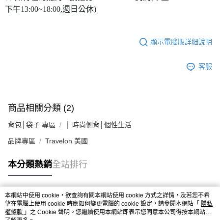
下午13:00~18:00,週日公休)
顯示電腦版詳細說明
客服
商品相關分類 (2)
背包│袋子 專區
├ 時尚側背│個性生活
品牌專區
Travelon 美國
本分類熱銷
全站排行
本網站中使用 cookie，欲查詢有關本網站使用 cookie 方式之詳情，及若您不希
熱門標籤
望在電腦上使用 cookie 時應如何變更電腦的 cookie 設定，請參閱本網站「
隱私
權條款
」之 Cookie 聲明。您繼續使用本網站即表示您同意本公司得按本網站使