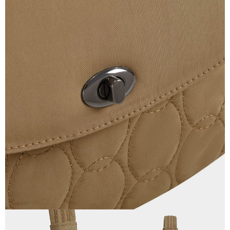
４．使用「AFTEE先享後付」時，將依據個別帳號之用戶狀況，依本公司即
每筆NT$100，滿NT$1,000(含以上)免運費
時審查核予不同之上限額度；若仍有額度不足之情形，本公司將視審查結果
請求用戶進行身份認證。
宅配
５．嚴禁一人註冊多個帳號或使用他人資訊註冊。若發現惡意使用之情形，
恩沛科技股份有限公司將有權停止該用戶之使用額度並採取法律行動。
每筆NT$100，滿NT$1,000(含以上)免運費