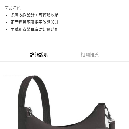
3 期 0 利率 每期
NT$693
21家銀行
商品特色
6 期 0 利率 每期
NT$346
21家銀行
合作金庫商業銀行
第一商業銀行
多層收納設計，可輕鬆收納
華南商業銀行
彰化商業銀行
合作金庫商業銀行
第一商業銀行
超商取貨付款
正面翻蓋隔層採用旋鎖設計
上海商業儲蓄銀行
台北富邦商業銀行
華南商業銀行
彰化商業銀行
國泰世華商業銀行
兆豐國際商業銀行
主體和背帶具有防切割功能
LINE Pay
上海商業儲蓄銀行
台北富邦商業銀行
臺灣中小企業銀行
台中商業銀行
國泰世華商業銀行
兆豐國際商業銀行
匯豐（台灣）商業銀行
華泰商業銀行
Apple Pay
臺灣中小企業銀行
台中商業銀行
聯邦商業銀行
遠東國際商業銀行
匯豐（台灣）商業銀行
華泰商業銀行
街口支付
元大商業銀行
永豐商業銀行
詳細說明
相關推薦
聯邦商業銀行
遠東國際商業銀行
玉山商業銀行
星展（台灣）商業銀行
元大商業銀行
永豐商業銀行
悠遊付
台新國際商業銀行
中國信託商業銀行
玉山商業銀行
星展（台灣）商業銀行
台灣樂天信用卡公司
台新國際商業銀行
中國信託商業銀行
Google Pay
台灣樂天信用卡公司
全盈+PAY
AFTEE先享後付
相關說明
【關於「AFTEE先享後付」】
AFTEE先享後付是「在收到商品之後才付款」的支付方式。 讓您購物簡單
運送方式
便利好安心！
１．簡單：不需註冊會員、不需綁卡、不需儲值。
全家付款取貨