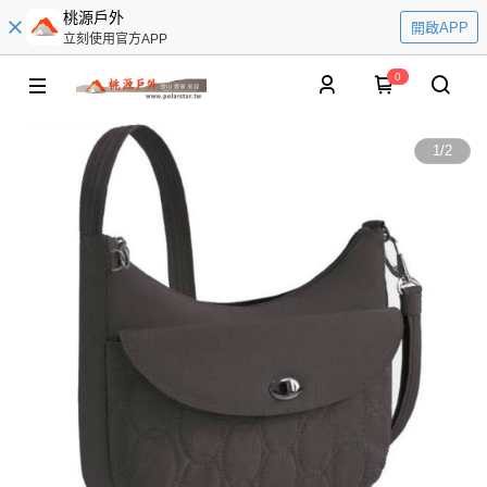
桃源戶外
開啟APP
立刻使用官方APP
0
1
/
2