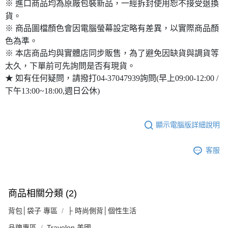
※ 進口商品均為原廠包裝新品，一經拆封使用恕不接受退換
貨。
※ 商品圖檔顏色會因電腦螢幕設定略有差異，以實際商品顏
色為準。
※ 本店商品均與實體店同步販售，為了避免因缺貨與調貨等
太久，下單前可先詢問是否有現貨。
★ 如有任何疑問，請撥打04-37047939詢問(早上09:00-12:00 /
下午13:00~18:00,週日公休)
顯示電腦版詳細說明
客服
商品相關分類 (2)
背包│袋子 專區
├ 時尚側背│個性生活
品牌專區
Travelon 美國