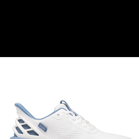
【關於「AFTEE先享後付」】
AFTEE先享後付是「在收到商品之後才付款」的支付方式。 讓您購物簡單
運送方式
便利好安心！
１．簡單：不需註冊會員、不需綁卡、不需儲值。
全家付款取貨
２．便利：只要手機號碼，簡訊認證，即可結帳。
每筆NT$60，滿NT$1,000(含以上)免運費
３．安心：先確認商品／服務後，再付款。
付款後全家取貨
【「AFTEE先享後付」結帳流程】
１．於結帳方式選擇「AFTEE先享後付」後，將跳轉至「AFTEE先享後付」
每筆NT$60，滿NT$1,000(含以上)免運費
結帳頁面，進行簡訊認證並確認金額後，即可完成結帳。
２．訂單成立數日內，您將收到繳費通知簡訊。
萊爾富取貨付款
３．收到繳費通知簡訊後14天內，點擊此簡訊中的連結，可透過四大超商／
每筆NT$60，滿NT$1,000(含以上)免運費
ATM／網路銀行／等多元方式進行付款，方視為交易完成。
※ 請注意：結帳手續完成當下不需立刻繳費，但若您需要取消訂單，請聯絡
付款後萊爾富取貨
購買商品的店家。未經商家同意取消之訂單仍視為有效，需透過AFTEE先享
後付繳納相關費用。
每筆NT$60，滿NT$1,000(含以上)免運費
※ 交易是否成功請以「AFTEE先享後付 」之結帳頁面顯示為準，若有關於
是否繳費成功／繳費後需取消欲退款等相關疑問，請聯繫「AFTEE先享後付
7-11付款取貨
客戶支援中心」
https://netprotections.freshdesk.com/support/home
每筆NT$60，滿NT$1,000(含以上)免運費
【注意事項】
１．透過由恩沛科技股份有限公司提供之「AFTEE先享後付」服務完成之交
付款後7-11取貨
易，需依本服務之必要範圍內提供個人資料，並將交易相關給付款項請求債
每筆NT$60，滿NT$1,000(含以上)免運費
權轉讓予恩沛科技股份有限公司。
２．關於個人資料處理事宜，請瀏覽以下網址：