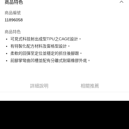
商品特色
信用卡一次付款
商品編號
信用卡分期付款
11896058
3 期 0 利率 每期
NT$1,325
21家銀行
商品特色
6 期 0 利率 每期
NT$662
21家銀行
合作金庫商業銀行
第一商業銀行
可見式科技射出成型TPU之CAGE設計。
華南商業銀行
彰化商業銀行
合作金庫商業銀行
第一商業銀行
超商取貨付款
有特製化配方材料及窗格型設計。
上海商業儲蓄銀行
台北富邦商業銀行
華南商業銀行
彰化商業銀行
國泰世華商業銀行
兆豐國際商業銀行
柔軟的回彈至定位並穩定的抓住後腳跟。
LINE Pay
上海商業儲蓄銀行
台北富邦商業銀行
臺灣中小企業銀行
台中商業銀行
前腳掌彎曲凹槽並配有分離式耐磨橡膠外底。
國泰世華商業銀行
兆豐國際商業銀行
匯豐（台灣）商業銀行
華泰商業銀行
Apple Pay
臺灣中小企業銀行
台中商業銀行
聯邦商業銀行
遠東國際商業銀行
匯豐（台灣）商業銀行
華泰商業銀行
街口支付
元大商業銀行
永豐商業銀行
聯邦商業銀行
遠東國際商業銀行
玉山商業銀行
星展（台灣）商業銀行
元大商業銀行
永豐商業銀行
詳細說明
相關推薦
悠遊付
台新國際商業銀行
中國信託商業銀行
玉山商業銀行
星展（台灣）商業銀行
台灣樂天信用卡公司
台新國際商業銀行
中國信託商業銀行
Google Pay
台灣樂天信用卡公司
全盈+PAY
AFTEE先享後付
相關說明