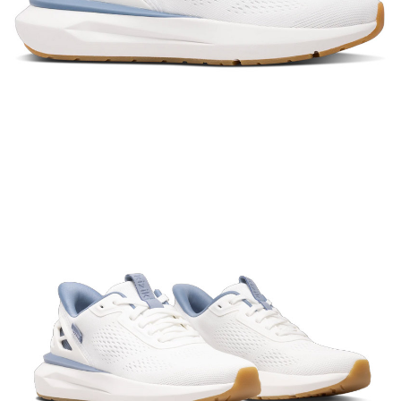
宅配到府
https://aftee.tw/terms/#terms3
３．未成年的使用者請事先徵得法定代理人或監護人之同意方可使用
每筆NT$100，滿NT$1,000(含以上)免運費
「AFTEE先享後付」，若未經同意申辦者引起之損失，本公司不負相關責
任。
桃源戶外門市取貨
４．使用「AFTEE先享後付」時，將依據個別帳號之用戶狀況，依本公司即
每筆NT$100，滿NT$1,000(含以上)免運費
時審查核予不同之上限額度；若仍有額度不足之情形，本公司將視審查結果
請求用戶進行身份認證。
宅配
５．嚴禁一人註冊多個帳號或使用他人資訊註冊。若發現惡意使用之情形，
恩沛科技股份有限公司將有權停止該用戶之使用額度並採取法律行動。
每筆NT$100，滿NT$1,000(含以上)免運費