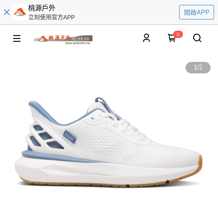
桃源戶外
開啟APP
立刻使用官方APP
0
1
/
2