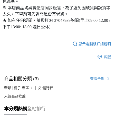
色為準。
※ 本店商品均與實體店同步販售，為了避免因缺貨與調貨等
太久，下單前可先詢問是否有現貨。
★ 如有任何疑問，請撥打04-37047939詢問(早上09:00-12:00 /
下午13:00~18:00,週日公休)
顯示電腦版詳細說明
客服
商品相關分類 (3)
查看全部
鞋類│襪子 專區
├ 女 健行鞋
人氣商品推薦
本分類熱銷
全站排行