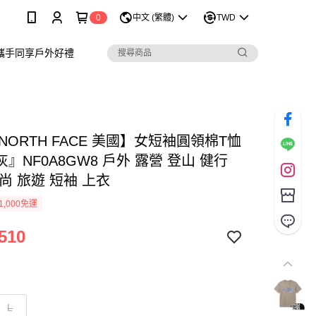
0
中文 (繁體)
TWD
攜手同享戶外好禮
 NORTH FACE 美國】女短袖圓領棉T恤
』NF0A8GW8 戶外 露營 登山 健行
尚 旅遊 短袖 上衣
1,000免運
510
L