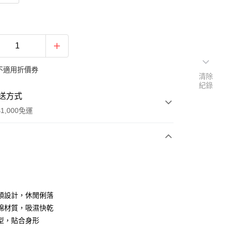
不適用折價券
清除
紀錄
送方式
1,000免運
次付款
期付款
0 利率 每期
NT$503
21家銀行
領設計，休閒俐落
0 利率 每期
NT$251
21家銀行
庫商業銀行
第一商業銀行
棉材質，吸濕快乾
業銀行
彰化商業銀行
型，貼合身形
庫商業銀行
第一商業銀行
付款