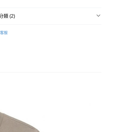
業儲蓄銀行
台北富邦商業銀行
業銀行
彰化商業銀行
華商業銀行
兆豐國際商業銀行
業儲蓄銀行
台北富邦商業銀行
小企業銀行
台中商業銀行
華商業銀行
兆豐國際商業銀行
類 (2)
台灣）商業銀行
華泰商業銀行
小企業銀行
台中商業銀行
業銀行
遠東國際商業銀行
休閒服飾
├ 女 短袖排汗衣
台灣）商業銀行
華泰商業銀行
業銀行
永豐商業銀行
客服
業銀行
遠東國際商業銀行
The North Face 美國
業銀行
星展（台灣）商業銀行
業銀行
永豐商業銀行
際商業銀行
中國信託商業銀行
業銀行
星展（台灣）商業銀行
天信用卡公司
際商業銀行
中國信託商業銀行
y
天信用卡公司
享後付
FTEE先享後付」】
先享後付是「在收到商品之後才付款」的支付方式。 讓您購物簡單
心！
：不需註冊會員、不需綁卡、不需儲值。
：只要手機號碼，簡訊認證，即可結帳。
取貨
：先確認商品／服務後，再付款。
0，滿NT$1,000(含以上)免運費
EE先享後付」結帳流程】
家取貨
方式選擇「AFTEE先享後付」後，將跳轉至「AFTEE先享後