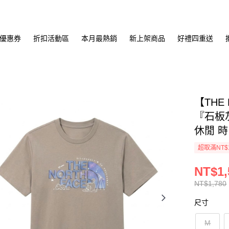
優惠券
折扣活動區
本月最熱銷
新上架商品
好禮四重送
【THE
『石板灰
休閒 時
超取滿NT$
NT$1,
NT$1,780
尺寸
M