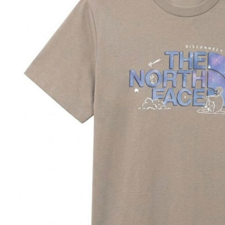
付」結帳
每筆NT$6
２．訂單
３．收到繳
萊爾富取
／ATM／
每筆NT$6
※ 請注意
絡購買商品
先享後付
付款後萊
※ 交易是
每筆NT$6
是否繳費成
付客戶支
7-11付款
【注意事
每筆NT$6
１．透過由
交易，需
付款後7-1
求債權轉
每筆NT$6
２．關於
https://aft
宅配到府
３．未成
「AFTE
每筆NT$1
任。
４．使用「
桃源戶外
即時審查
每筆NT$1
結果請求
５．嚴禁
宅配
形，恩沛