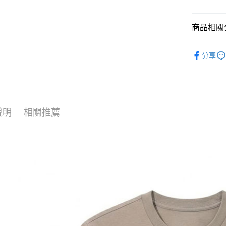
上海商
華南商
國泰世
LINE Pay
上海商
臺灣中
國泰世
商品相關分
匯豐（
Apple Pay
臺灣中
聯邦商
女款戶外│
匯豐（
街口支付
元大商
分享
聯邦商
品牌專區
玉山商
元大商
悠遊付
台新國
玉山商
台灣樂
台新國
Google Pa
台灣樂
全盈+PAY
說明
相關推薦
AFTEE先
相關說明
【關於「A
AFTEE
便利好安
運送方式
１．簡單
２．便利
全家付款
３．安心
每筆NT$6
【「AFT
付款後全
１．於結帳