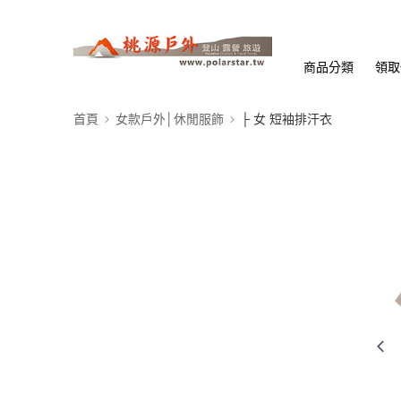
商品分類
領取
首頁
女款戶外│休閒服飾
├ 女 短袖排汗衣