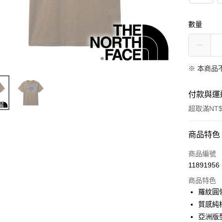
數量
※ 本商品
付款與運
超取滿NT$
付款方式
商品特色
信用卡一
商品編號
11891956
信用卡分
商品特色
3 期 
羅紋圓
6 期 
合作金
質感純
華南商
亞洲版
合作金
超商取貨