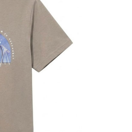
頁面，進行簡訊認證並確認金額後，即可完成結帳。
0，滿NT$1,000(含以上)免運費
成立數日內，您將收到繳費通知簡訊。
費通知簡訊後14天內，點擊此簡訊中的連結，可透過四大超商
貨付款
網路銀行／等多元方式進行付款，方視為交易完成。
0，滿NT$1,000(含以上)免運費
：結帳手續完成當下不需立刻繳費，但若您需要取消訂單，請聯
的店家。未經商家同意取消之訂單仍視為有效，需透過AFTEE
繳納相關費用。
爾富取貨
否成功請以「AFTEE先享後付 」之結帳頁面顯示為準，若有關於
0，滿NT$1,000(含以上)免運費
功／繳費後需取消欲退款等相關疑問，請聯繫「AFTEE先享後
援中心」
https://netprotections.freshdesk.com/support/home
取貨
項】
0，滿NT$1,000(含以上)免運費
恩沛科技股份有限公司提供之「AFTEE先享後付」服務完成之
依本服務之必要範圍內提供個人資料，並將交易相關給付款項請
1取貨
讓予恩沛科技股份有限公司。
0，滿NT$1,000(含以上)免運費
個人資料處理事宜，請瀏覽以下網址：
ee.tw/terms/#terms3
年的使用者請事先徵得法定代理人或監護人之同意方可使用
E先享後付」，若未經同意申辦者引起之損失，本公司不負相關責
00，滿NT$1,000(含以上)免運費
AFTEE先享後付」時，將依據個別帳號之用戶狀況，依本公司
門市取貨
核予不同之上限額度；若仍有額度不足之情形，本公司將視審查
00，滿NT$1,000(含以上)免運費
用戶進行身份認證。
一人註冊多個帳號或使用他人資訊註冊。若發現惡意使用之情
科技股份有限公司將有權停止該用戶之使用額度並採取法律行