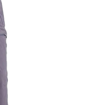
成立數日內，您將收到繳費通知簡訊。
費通知簡訊後14天內，點擊此簡訊中的連結，可透過四大超商
貨付款
網路銀行／等多元方式進行付款，方視為交易完成。
0，滿NT$1,000(含以上)免運費
：結帳手續完成當下不需立刻繳費，但若您需要取消訂單，請聯
的店家。未經商家同意取消之訂單仍視為有效，需透過AFTEE
繳納相關費用。
爾富取貨
否成功請以「AFTEE先享後付 」之結帳頁面顯示為準，若有關於
0，滿NT$1,000(含以上)免運費
功／繳費後需取消欲退款等相關疑問，請聯繫「AFTEE先享後
援中心」
https://netprotections.freshdesk.com/support/home
取貨
項】
0，滿NT$1,000(含以上)免運費
恩沛科技股份有限公司提供之「AFTEE先享後付」服務完成之
依本服務之必要範圍內提供個人資料，並將交易相關給付款項請
1取貨
讓予恩沛科技股份有限公司。
0，滿NT$1,000(含以上)免運費
個人資料處理事宜，請瀏覽以下網址：
ee.tw/terms/#terms3
年的使用者請事先徵得法定代理人或監護人之同意方可使用
E先享後付」，若未經同意申辦者引起之損失，本公司不負相關責
00，滿NT$1,000(含以上)免運費
AFTEE先享後付」時，將依據個別帳號之用戶狀況，依本公司
門市取貨
核予不同之上限額度；若仍有額度不足之情形，本公司將視審查
00，滿NT$1,000(含以上)免運費
用戶進行身份認證。
一人註冊多個帳號或使用他人資訊註冊。若發現惡意使用之情
科技股份有限公司將有權停止該用戶之使用額度並採取法律行
00，滿NT$1,000(含以上)免運費