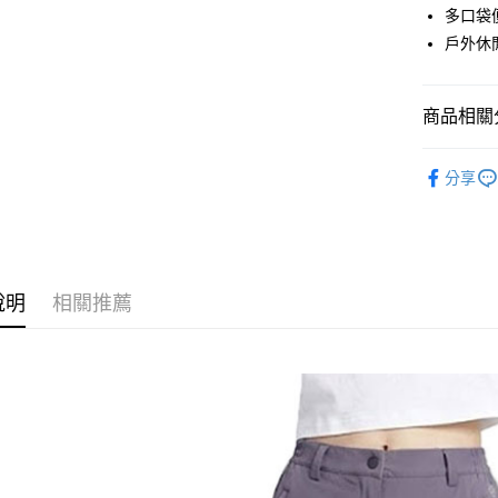
LINE Pay
上海商
多口袋
臺灣中
國泰世
戶外休
匯豐（
Apple Pay
臺灣中
聯邦商
匯豐（
街口支付
元大商
聯邦商
商品相關分
玉山商
元大商
悠遊付
台新國
玉山商
女款戶外│
台灣樂
台新國
Google Pa
分享
台灣樂
品牌專區
全盈+PAY
AFTEE先
相關說明
說明
相關推薦
【關於「A
AFTEE
便利好安
運送方式
１．簡單
２．便利
全家付款
３．安心
每筆NT$6
【「AFT
付款後全
１．於結帳
付」結帳
每筆NT$6