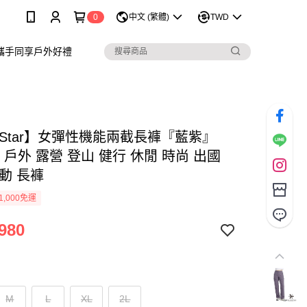
0
中文 (繁體)
TWD
攜手同享戶外好禮
arStar】女彈性機能兩截長褲『藍紫』
08 戶外 露營 登山 健行 休閒 時尚 出國
動 長褲
1,000免運
980
M
L
XL
2L