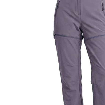
２．訂單
３．收到繳
萊爾富取
／ATM／
每筆NT$6
※ 請注意
絡購買商品
先享後付
付款後萊
※ 交易是
每筆NT$6
是否繳費成
付客戶支
7-11付款
【注意事
每筆NT$6
１．透過由
交易，需
付款後7-1
求債權轉
每筆NT$6
２．關於
https://aft
宅配到府
３．未成
「AFTE
每筆NT$1
任。
４．使用「
桃源戶外
即時審查
每筆NT$1
結果請求
５．嚴禁
宅配
形，恩沛
動。
每筆NT$1