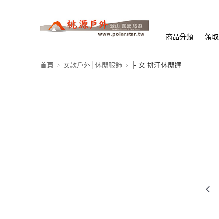
商品分類
領取
首頁
女款戶外│休閒服飾
├ 女 排汗休閒褲