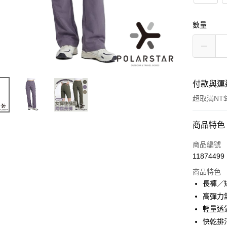
數量
付款與運
超取滿NT$
付款方式
商品特色
信用卡一
商品編號
11874499
信用卡分
商品特色
3 期 
長褲／
6 期 
合作金
高彈力
華南商
輕量透
合作金
超商取貨
上海商
華南商
快乾排
國泰世