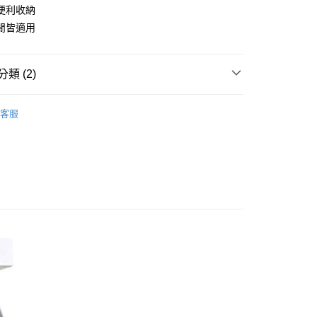
業儲蓄銀行
台北富邦商業銀行
便利收納
小企業銀行
台中商業銀行
華商業銀行
兆豐國際商業銀行
閒皆適用
台灣）商業銀行
華泰商業銀行
小企業銀行
台中商業銀行
業銀行
遠東國際商業銀行
台灣）商業銀行
華泰商業銀行
業銀行
永豐商業銀行
業銀行
遠東國際商業銀行
類 (2)
業銀行
星展（台灣）商業銀行
業銀行
永豐商業銀行
際商業銀行
中國信託商業銀行
業銀行
星展（台灣）商業銀行
休閒服飾
├ 女 排汗休閒褲
天信用卡公司
際商業銀行
中國信託商業銀行
y
客服
天信用卡公司
PolarStar 台灣
享後付
FTEE先享後付」】
先享後付是「在收到商品之後才付款」的支付方式。 讓您購物簡單
心！
：不需註冊會員、不需綁卡、不需儲值。
：只要手機號碼，簡訊認證，即可結帳。
取貨
：先確認商品／服務後，再付款。
0，滿NT$1,000(含以上)免運費
EE先享後付」結帳流程】
家取貨
方式選擇「AFTEE先享後付」後，將跳轉至「AFTEE先享後
頁面，進行簡訊認證並確認金額後，即可完成結帳。
0，滿NT$1,000(含以上)免運費