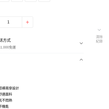
清除
送方式
紀錄
1,000免運
次付款
期付款
0 利率 每期
NT$660
21家銀行
短褲兩穿設計
0 利率 每期
NT$330
21家銀行
庫商業銀行
第一商業銀行
舒適面料
業銀行
彰化商業銀行
氣不悶熱
庫商業銀行
第一商業銀行
付款
業儲蓄銀行
台北富邦商業銀行
業銀行
彰化商業銀行
汗機能
華商業銀行
兆豐國際商業銀行