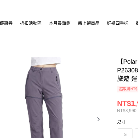
優惠券
折扣活動區
本月最熱銷
新上架商品
好禮四重送
【Pol
P263
旅遊 運
超取滿NT$
NT$1,
NT$3,990
尺寸
S