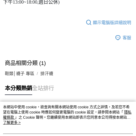
下午13:00~18:00,週日公休)
顯示電腦版詳細說明
客服
商品相關分類 (1)
鞋類│襪子 專區
排汗襪
本分類熱銷
全站排行
本網站中使用 cookie，欲查詢有關本網站使用 cookie 方式之詳情，及若您不希
熱門標籤
望在電腦上使用 cookie 時應如何變更電腦的 cookie 設定，請參閱本網站「
隱私
權條款
」之 Cookie 聲明。您繼續使用本網站即表示您同意本公司得按本網站使
用條款之 Cookie 聲明使用 cookie。
了解更多 >