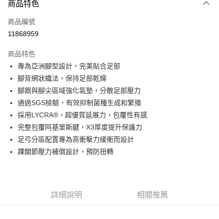
商品特色
信用卡一次付款
商品編號
信用卡分期付款
11868959
3 期 0 利率 每期
NT$96
21家銀行
商品特色
6 期 0 利率 每期
NT$48
21家銀行
合作金庫商業銀行
第一商業銀行
專為亞洲腳型設計，完美貼合足部
華南商業銀行
彰化商業銀行
合作金庫商業銀行
第一商業銀行
超商取貨付款
腳背網狀織法，保持足部乾燥
上海商業儲蓄銀行
台北富邦商業銀行
華南商業銀行
彰化商業銀行
國泰世華商業銀行
兆豐國際商業銀行
腳跟與腳尖區域強化氣墊，分散足部壓力
LINE Pay
上海商業儲蓄銀行
台北富邦商業銀行
臺灣中小企業銀行
台中商業銀行
通過SGS檢驗，有效抑制菌種生成和繁殖
國泰世華商業銀行
兆豐國際商業銀行
匯豐（台灣）商業銀行
華泰商業銀行
Apple Pay
臺灣中小企業銀行
台中商業銀行
採用LYCRA®，超優質延展力，包覆性有感
聯邦商業銀行
遠東國際商業銀行
匯豐（台灣）商業銀行
華泰商業銀行
完整包覆阿基里斯腱，X3厚度提升保護力
街口支付
元大商業銀行
永豐商業銀行
聯邦商業銀行
遠東國際商業銀行
足弓分區配置專為高衝擊力緩衝而設計
玉山商業銀行
星展（台灣）商業銀行
元大商業銀行
永豐商業銀行
悠遊付
踝關節壓力補償設計，預防扭轉
台新國際商業銀行
中國信託商業銀行
玉山商業銀行
星展（台灣）商業銀行
台灣樂天信用卡公司
台新國際商業銀行
中國信託商業銀行
Google Pay
台灣樂天信用卡公司
全盈+PAY
詳細說明
相關推薦
AFTEE先享後付
相關說明