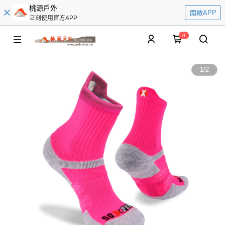
桃源戶外
開啟APP
立刻使用官方APP
0
1
/
2