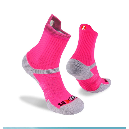
【關於「AFTEE先享後付」】
AFTEE先享後付是「在收到商品之後才付款」的支付方式。 讓您購物簡單
運送方式
便利好安心！
１．簡單：不需註冊會員、不需綁卡、不需儲值。
全家付款取貨
２．便利：只要手機號碼，簡訊認證，即可結帳。
每筆NT$60，滿NT$1,000(含以上)免運費
３．安心：先確認商品／服務後，再付款。
付款後全家取貨
【「AFTEE先享後付」結帳流程】
１．於結帳方式選擇「AFTEE先享後付」後，將跳轉至「AFTEE先享後付」
每筆NT$60，滿NT$1,000(含以上)免運費
結帳頁面，進行簡訊認證並確認金額後，即可完成結帳。
２．訂單成立數日內，您將收到繳費通知簡訊。
萊爾富取貨付款
３．收到繳費通知簡訊後14天內，點擊此簡訊中的連結，可透過四大超商／
每筆NT$60，滿NT$1,000(含以上)免運費
ATM／網路銀行／等多元方式進行付款，方視為交易完成。
※ 請注意：結帳手續完成當下不需立刻繳費，但若您需要取消訂單，請聯絡
付款後萊爾富取貨
購買商品的店家。未經商家同意取消之訂單仍視為有效，需透過AFTEE先享
後付繳納相關費用。
每筆NT$60，滿NT$1,000(含以上)免運費
※ 交易是否成功請以「AFTEE先享後付 」之結帳頁面顯示為準，若有關於
是否繳費成功／繳費後需取消欲退款等相關疑問，請聯繫「AFTEE先享後付
7-11付款取貨
客戶支援中心」
https://netprotections.freshdesk.com/support/home
每筆NT$60，滿NT$1,000(含以上)免運費
【注意事項】
１．透過由恩沛科技股份有限公司提供之「AFTEE先享後付」服務完成之交
付款後7-11取貨
易，需依本服務之必要範圍內提供個人資料，並將交易相關給付款項請求債
每筆NT$60，滿NT$1,000(含以上)免運費
權轉讓予恩沛科技股份有限公司。
２．關於個人資料處理事宜，請瀏覽以下網址：