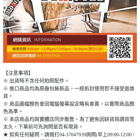
【注意事項】
※ 出貨時不含任何拍照配件。
※ 進口商品均為原廠包裝新品，一經拆封使用恕不接受退換
貨。
※ 商品圖檔顏色會因電腦螢幕設定略有差異，以實際商品顏
色為準。
※ 本店商品均與實體店同步販售，為了避免因缺貨與調貨等
太久，下單前可先詢問是否有現貨。
★ 如有任何疑問，請撥打04-37047939詢問(早上09:00-12:00 /