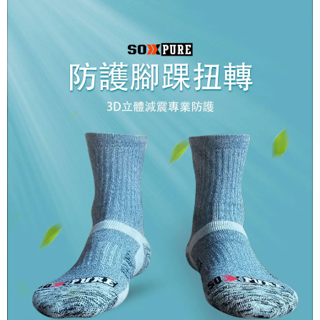
宅配到府
https://aftee.tw/terms/#terms3
３．未成年的使用者請事先徵得法定代理人或監護人之同意方可使用
每筆NT$100，滿NT$1,000(含以上)免運費
「AFTEE先享後付」，若未經同意申辦者引起之損失，本公司不負相關責
任。
桃源戶外門市取貨
４．使用「AFTEE先享後付」時，將依據個別帳號之用戶狀況，依本公司即
每筆NT$100，滿NT$1,000(含以上)免運費
時審查核予不同之上限額度；若仍有額度不足之情形，本公司將視審查結果
請求用戶進行身份認證。
宅配
５．嚴禁一人註冊多個帳號或使用他人資訊註冊。若發現惡意使用之情形，
恩沛科技股份有限公司將有權停止該用戶之使用額度並採取法律行動。
每筆NT$100，滿NT$1,000(含以上)免運費