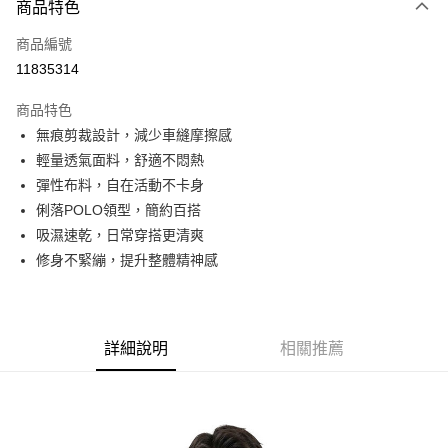
商品特色
信用卡一次付款
商品編號
信用卡分期付款
11835314
3 期 0 利率 每期
NT$526
21家銀行
商品特色
6 期 0 利率 每期
NT$263
21家銀行
合作金庫商業銀行
第一商業銀行
無痕剪裁設計，減少車縫摩擦感
華南商業銀行
彰化商業銀行
合作金庫商業銀行
第一商業銀行
超商取貨付款
輕量透氣面料，舒適不悶熱
上海商業儲蓄銀行
台北富邦商業銀行
華南商業銀行
彰化商業銀行
國泰世華商業銀行
兆豐國際商業銀行
彈性布料，自在活動不卡身
LINE Pay
上海商業儲蓄銀行
台北富邦商業銀行
臺灣中小企業銀行
台中商業銀行
俐落POLO領型，簡約百搭
國泰世華商業銀行
兆豐國際商業銀行
匯豐（台灣）商業銀行
華泰商業銀行
Apple Pay
臺灣中小企業銀行
台中商業銀行
吸濕速乾，日常穿搭更清爽
聯邦商業銀行
遠東國際商業銀行
匯豐（台灣）商業銀行
華泰商業銀行
修身不緊繃，提升整體精神感
街口支付
元大商業銀行
永豐商業銀行
聯邦商業銀行
遠東國際商業銀行
玉山商業銀行
星展（台灣）商業銀行
元大商業銀行
永豐商業銀行
悠遊付
台新國際商業銀行
中國信託商業銀行
玉山商業銀行
星展（台灣）商業銀行
台灣樂天信用卡公司
台新國際商業銀行
中國信託商業銀行
Google Pay
詳細說明
相關推薦
台灣樂天信用卡公司
全盈+PAY
AFTEE先享後付
相關說明