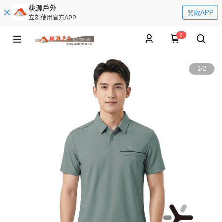
桃源戶外
開啟APP
立刻使用官方APP
0
1
/
2