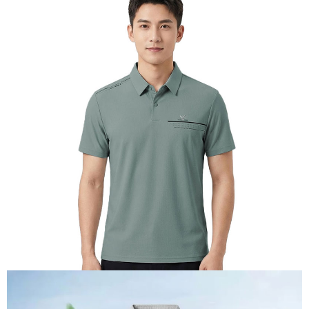
【關於「AFTEE先享後付」】
AFTEE先享後付是「在收到商品之後才付款」的支付方式。 讓您購物簡單
運送方式
便利好安心！
１．簡單：不需註冊會員、不需綁卡、不需儲值。
全家付款取貨
２．便利：只要手機號碼，簡訊認證，即可結帳。
每筆NT$60，滿NT$1,000(含以上)免運費
３．安心：先確認商品／服務後，再付款。
付款後全家取貨
【「AFTEE先享後付」結帳流程】
１．於結帳方式選擇「AFTEE先享後付」後，將跳轉至「AFTEE先享後付」
每筆NT$60，滿NT$1,000(含以上)免運費
結帳頁面，進行簡訊認證並確認金額後，即可完成結帳。
２．訂單成立數日內，您將收到繳費通知簡訊。
萊爾富取貨付款
３．收到繳費通知簡訊後14天內，點擊此簡訊中的連結，可透過四大超商／
每筆NT$60，滿NT$1,000(含以上)免運費
ATM／網路銀行／等多元方式進行付款，方視為交易完成。
※ 請注意：結帳手續完成當下不需立刻繳費，但若您需要取消訂單，請聯絡
付款後萊爾富取貨
購買商品的店家。未經商家同意取消之訂單仍視為有效，需透過AFTEE先享
後付繳納相關費用。
每筆NT$60，滿NT$1,000(含以上)免運費
※ 交易是否成功請以「AFTEE先享後付 」之結帳頁面顯示為準，若有關於
是否繳費成功／繳費後需取消欲退款等相關疑問，請聯繫「AFTEE先享後付
7-11付款取貨
客戶支援中心」
https://netprotections.freshdesk.com/support/home
每筆NT$60，滿NT$1,000(含以上)免運費
【注意事項】
１．透過由恩沛科技股份有限公司提供之「AFTEE先享後付」服務完成之交
付款後7-11取貨
易，需依本服務之必要範圍內提供個人資料，並將交易相關給付款項請求債
每筆NT$60，滿NT$1,000(含以上)免運費
權轉讓予恩沛科技股份有限公司。
２．關於個人資料處理事宜，請瀏覽以下網址：