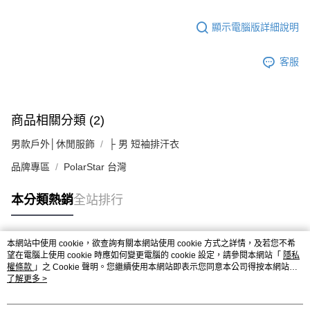
顯示電腦版詳細說明
客服
商品相關分類 (2)
男款戶外│休閒服飾
├ 男 短袖排汗衣
品牌專區
PolarStar 台灣
本分類熱銷
全站排行
本網站中使用 cookie，欲查詢有關本網站使用 cookie 方式之詳情，及若您不希
熱門標籤
望在電腦上使用 cookie 時應如何變更電腦的 cookie 設定，請參閱本網站「
隱私
權條款
」之 Cookie 聲明。您繼續使用本網站即表示您同意本公司得按本網站使
用條款之 Cookie 聲明使用 cookie。
了解更多 >