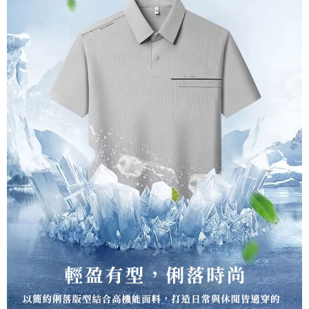
宅配到府
https://aftee.tw/terms/#terms3
３．未成年的使用者請事先徵得法定代理人或監護人之同意方可使用
每筆NT$100，滿NT$1,000(含以上)免運費
「AFTEE先享後付」，若未經同意申辦者引起之損失，本公司不負相關責
任。
桃源戶外門市取貨
４．使用「AFTEE先享後付」時，將依據個別帳號之用戶狀況，依本公司即
每筆NT$100，滿NT$1,000(含以上)免運費
時審查核予不同之上限額度；若仍有額度不足之情形，本公司將視審查結果
請求用戶進行身份認證。
宅配
５．嚴禁一人註冊多個帳號或使用他人資訊註冊。若發現惡意使用之情形，
恩沛科技股份有限公司將有權停止該用戶之使用額度並採取法律行動。
每筆NT$100，滿NT$1,000(含以上)免運費