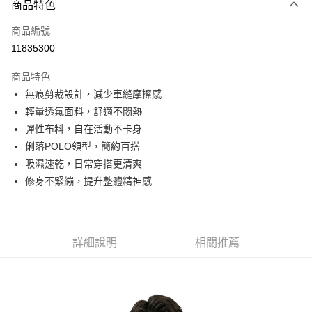
商品特色
信用卡一次付款
商品編號
信用卡分期付款
11835300
3 期 0 利率 每期
NT$526
21家銀行
商品特色
6 期 0 利率 每期
NT$263
21家銀行
合作金庫商業銀行
第一商業銀行
無痕剪裁設計，減少車縫摩擦感
華南商業銀行
彰化商業銀行
合作金庫商業銀行
第一商業銀行
超商取貨付款
輕量透氣面料，舒適不悶熱
上海商業儲蓄銀行
台北富邦商業銀行
華南商業銀行
彰化商業銀行
國泰世華商業銀行
兆豐國際商業銀行
彈性布料，自在活動不卡身
LINE Pay
上海商業儲蓄銀行
台北富邦商業銀行
臺灣中小企業銀行
台中商業銀行
俐落POLO領型，簡約百搭
國泰世華商業銀行
兆豐國際商業銀行
匯豐（台灣）商業銀行
華泰商業銀行
Apple Pay
臺灣中小企業銀行
台中商業銀行
吸濕速乾，日常穿搭更清爽
聯邦商業銀行
遠東國際商業銀行
匯豐（台灣）商業銀行
華泰商業銀行
修身不緊繃，提升整體精神感
街口支付
元大商業銀行
永豐商業銀行
聯邦商業銀行
遠東國際商業銀行
玉山商業銀行
星展（台灣）商業銀行
元大商業銀行
永豐商業銀行
悠遊付
台新國際商業銀行
中國信託商業銀行
玉山商業銀行
星展（台灣）商業銀行
台灣樂天信用卡公司
台新國際商業銀行
中國信託商業銀行
Google Pay
詳細說明
相關推薦
台灣樂天信用卡公司
全盈+PAY
AFTEE先享後付
相關說明