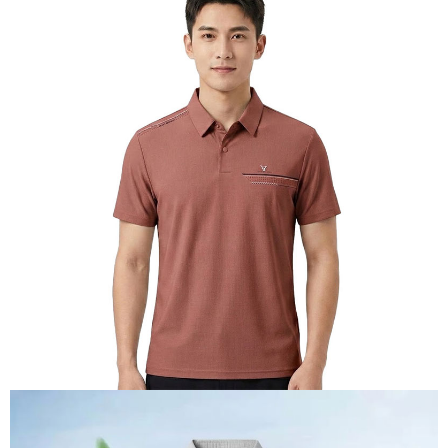
【關於「AFTEE先享後付」】
AFTEE先享後付是「在收到商品之後才付款」的支付方式。 讓您購物簡單
運送方式
便利好安心！
１．簡單：不需註冊會員、不需綁卡、不需儲值。
全家付款取貨
２．便利：只要手機號碼，簡訊認證，即可結帳。
每筆NT$60，滿NT$1,000(含以上)免運費
３．安心：先確認商品／服務後，再付款。
付款後全家取貨
【「AFTEE先享後付」結帳流程】
１．於結帳方式選擇「AFTEE先享後付」後，將跳轉至「AFTEE先享後付」
每筆NT$60，滿NT$1,000(含以上)免運費
結帳頁面，進行簡訊認證並確認金額後，即可完成結帳。
２．訂單成立數日內，您將收到繳費通知簡訊。
萊爾富取貨付款
３．收到繳費通知簡訊後14天內，點擊此簡訊中的連結，可透過四大超商／
每筆NT$60，滿NT$1,000(含以上)免運費
ATM／網路銀行／等多元方式進行付款，方視為交易完成。
※ 請注意：結帳手續完成當下不需立刻繳費，但若您需要取消訂單，請聯絡
付款後萊爾富取貨
購買商品的店家。未經商家同意取消之訂單仍視為有效，需透過AFTEE先享
後付繳納相關費用。
每筆NT$60，滿NT$1,000(含以上)免運費
※ 交易是否成功請以「AFTEE先享後付 」之結帳頁面顯示為準，若有關於
是否繳費成功／繳費後需取消欲退款等相關疑問，請聯繫「AFTEE先享後付
7-11付款取貨
客戶支援中心」
https://netprotections.freshdesk.com/support/home
每筆NT$60，滿NT$1,000(含以上)免運費
【注意事項】
１．透過由恩沛科技股份有限公司提供之「AFTEE先享後付」服務完成之交
付款後7-11取貨
易，需依本服務之必要範圍內提供個人資料，並將交易相關給付款項請求債
每筆NT$60，滿NT$1,000(含以上)免運費
權轉讓予恩沛科技股份有限公司。
２．關於個人資料處理事宜，請瀏覽以下網址：