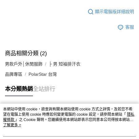
顯示電腦版詳細說明
客服
商品相關分類 (2)
男款戶外│休閒服飾
├ 男 短袖排汗衣
品牌專區
PolarStar 台灣
本分類熱銷
全站排行
本網站中使用 cookie，欲查詢有關本網站使用 cookie 方式之詳情，及若您不希
熱門標籤
望在電腦上使用 cookie 時應如何變更電腦的 cookie 設定，請參閱本網站「
隱私
權條款
」之 Cookie 聲明。您繼續使用本網站即表示您同意本公司得按本網站使
用條款之 Cookie 聲明使用 cookie。
了解更多 >