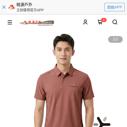
桃源戶外
開啟APP
立刻使用官方APP
0
1
/
2