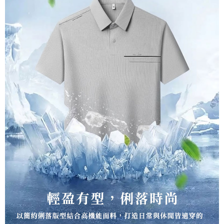
宅配到府
https://aftee.tw/terms/#terms3
３．未成年的使用者請事先徵得法定代理人或監護人之同意方可使用
每筆NT$100，滿NT$1,000(含以上)免運費
「AFTEE先享後付」，若未經同意申辦者引起之損失，本公司不負相關責
任。
桃源戶外門市取貨
４．使用「AFTEE先享後付」時，將依據個別帳號之用戶狀況，依本公司即
每筆NT$100，滿NT$1,000(含以上)免運費
時審查核予不同之上限額度；若仍有額度不足之情形，本公司將視審查結果
請求用戶進行身份認證。
宅配
５．嚴禁一人註冊多個帳號或使用他人資訊註冊。若發現惡意使用之情形，
恩沛科技股份有限公司將有權停止該用戶之使用額度並採取法律行動。
每筆NT$100，滿NT$1,000(含以上)免運費