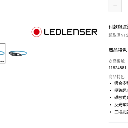
付款與運
超取滿NT$
付款方式
商品特色
信用卡一
商品編號
11824881
信用卡分
商品特色
3 期 
適合多
6 期 
合作金
極致輕
華南商
磁吸式
合作金
超商取貨
上海商
華南商
反光頭
國泰世
LINE Pay
上海商
三段亮
臺灣中
國泰世
匯豐（
Apple Pay
臺灣中
聯邦商
匯豐（