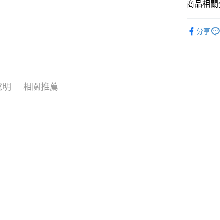
商品相關分
街口支付
元大商
聯邦商
玉山商
元大商
悠遊付
其他│戶外
台新國
玉山商
分享
台灣樂
台新國
Google Pa
台灣樂
全盈+PAY
AFTEE先
說明
相關推薦
相關說明
【關於「A
AFTEE
便利好安
運送方式
１．簡單
２．便利
全家付款
３．安心
每筆NT$6
【「AFT
付款後全
１．於結帳
付」結帳
每筆NT$6
２．訂單
３．收到繳
萊爾富取
／ATM／
每筆NT$6
※ 請注意