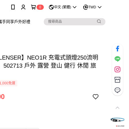
0
中文 (繁體)
TWD
攜手同享戶外好禮
 LENSER】NEO1R 充電式頭燈250流明
502713 戶外 露營 登山 健行 休閒 旅
1,000免運
90