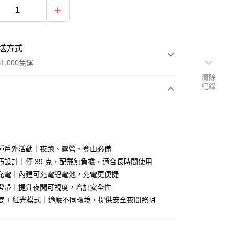
送方式
1,000免運
清除
紀錄
次付款
期付款
0 利率 每期
NT$330
21家銀行
種戶外活動｜夜跑、露營、登山必備
0 利率 每期
NT$165
21家銀行
庫商業銀行
第一商業銀行
巧設計｜僅 39 克，配戴無負擔，適合長時間使用
業銀行
彰化商業銀行
充電｜內建可充電鋰電池，充電更便捷
庫商業銀行
第一商業銀行
付款
業儲蓄銀行
台北富邦商業銀行
業銀行
彰化商業銀行
燈帶｜提升夜間可視度，增加安全性
華商業銀行
兆豐國際商業銀行
業儲蓄銀行
台北富邦商業銀行
度 + 紅光模式｜適應不同環境，提供安全夜間照明
小企業銀行
台中商業銀行
華商業銀行
兆豐國際商業銀行
台灣）商業銀行
華泰商業銀行
小企業銀行
台中商業銀行
業銀行
遠東國際商業銀行
台灣）商業銀行
華泰商業銀行