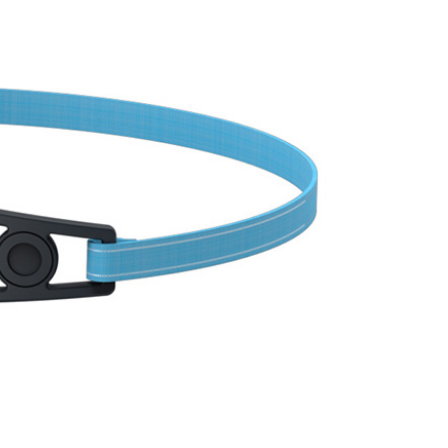
的店家。未經商家同意取消之訂單仍視為有效，需透過AFTEE
繳納相關費用。
爾富取貨
否成功請以「AFTEE先享後付 」之結帳頁面顯示為準，若有關於
0，滿NT$1,000(含以上)免運費
功／繳費後需取消欲退款等相關疑問，請聯繫「AFTEE先享後
援中心」
https://netprotections.freshdesk.com/support/home
取貨
項】
0，滿NT$1,000(含以上)免運費
恩沛科技股份有限公司提供之「AFTEE先享後付」服務完成之
依本服務之必要範圍內提供個人資料，並將交易相關給付款項請
1取貨
讓予恩沛科技股份有限公司。
0，滿NT$1,000(含以上)免運費
個人資料處理事宜，請瀏覽以下網址：
ee.tw/terms/#terms3
年的使用者請事先徵得法定代理人或監護人之同意方可使用
E先享後付」，若未經同意申辦者引起之損失，本公司不負相關責
00，滿NT$1,000(含以上)免運費
AFTEE先享後付」時，將依據個別帳號之用戶狀況，依本公司
門市取貨
核予不同之上限額度；若仍有額度不足之情形，本公司將視審查
00，滿NT$1,000(含以上)免運費
用戶進行身份認證。
一人註冊多個帳號或使用他人資訊註冊。若發現惡意使用之情
科技股份有限公司將有權停止該用戶之使用額度並採取法律行
00，滿NT$1,000(含以上)免運費