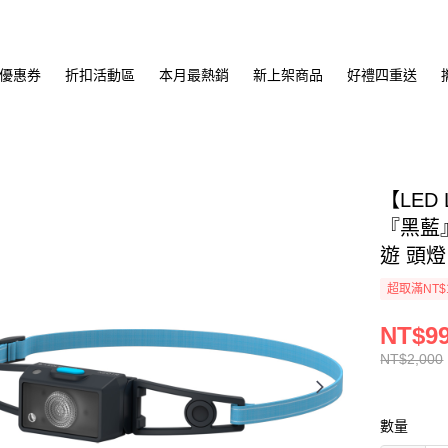
優惠券
折扣活動區
本月最熱銷
新上架商品
好禮四重送
【LED
『黑藍』
遊 頭燈
超取滿NT$
NT$9
NT$2,000
數量