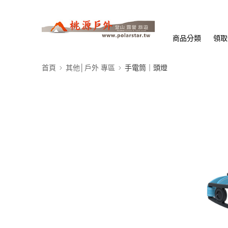
商品分類
領取
首頁
其他│戶外 專區
手電筒｜頭燈