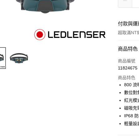
付款與運
超取滿NT$
付款方式
商品特色
信用卡一
商品編號
11824675
信用卡分
商品特色
3 期 
800 
6 期 
合作金
數位對
華南商
紅光模
合作金
超商取貨
上海商
華南商
磁吸充電
國泰世
LINE Pay
上海商
IP68 
臺灣中
國泰世
輕量設
匯豐（
Apple Pay
臺灣中
聯邦商
匯豐（
街口支付
元大商