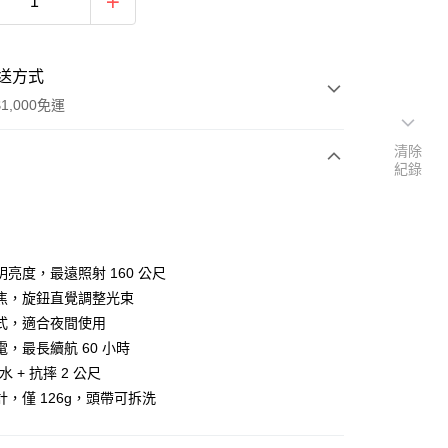
送方式
1,000免運
清除
紀錄
次付款
期付款
0 利率 每期
NT$830
21家銀行
流明亮度，最遠照射 160 公尺
0 利率 每期
NT$415
21家銀行
庫商業銀行
第一商業銀行
焦，旋鈕直覺調整光束
業銀行
彰化商業銀行
式，適合夜間使用
庫商業銀行
第一商業銀行
付款
業儲蓄銀行
台北富邦商業銀行
業銀行
彰化商業銀行
，最長續航 60 小時
華商業銀行
兆豐國際商業銀行
業儲蓄銀行
台北富邦商業銀行
防水 + 抗摔 2 公尺
小企業銀行
台中商業銀行
華商業銀行
兆豐國際商業銀行
計，僅 126g，頭帶可拆洗
台灣）商業銀行
華泰商業銀行
小企業銀行
台中商業銀行
業銀行
遠東國際商業銀行
台灣）商業銀行
華泰商業銀行
業銀行
永豐商業銀行