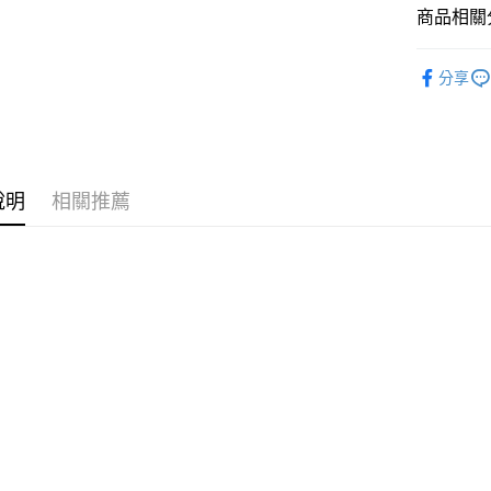
聯邦商
商品相關分
玉山商
元大商
悠遊付
台新國
玉山商
其他│戶外
台灣樂
台新國
Google Pa
分享
台灣樂
全盈+PAY
AFTEE先
相關說明
說明
相關推薦
【關於「A
AFTEE
便利好安
運送方式
１．簡單
２．便利
全家付款
３．安心
每筆NT$6
【「AFT
付款後全
１．於結帳
付」結帳
每筆NT$6
２．訂單
３．收到繳
萊爾富取
／ATM／
每筆NT$6
※ 請注意
絡購買商品