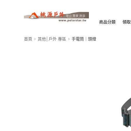
商品分類
領取
首頁
其他│戶外 專區
手電筒｜頭燈