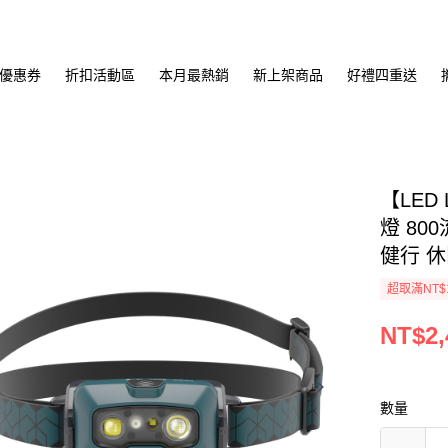
優惠券
折扣活動區
本月最熱銷
新上架商品
好禮四重送
【LED
燈 80
健行 休
超取滿NT$
NT$2,
數量