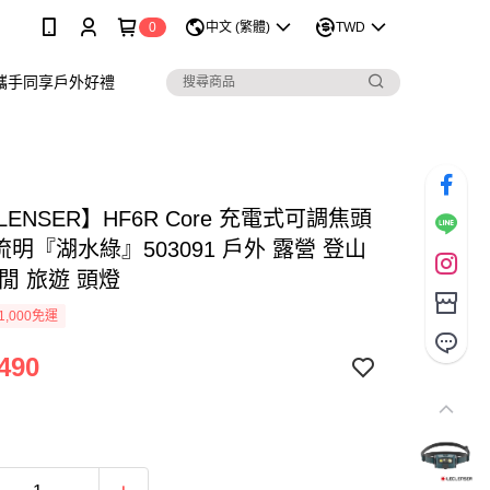
0
中文 (繁體)
TWD
攜手同享戶外好禮
 LENSER】HF6R Core 充電式可調焦頭
0流明『湖水綠』503091 戶外 露營 登山
閒 旅遊 頭燈
1,000免運
490