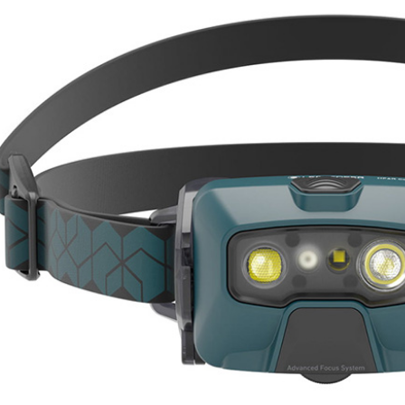
先享後付
付款後萊
※ 交易是
每筆NT$6
是否繳費成
付客戶支
7-11付款
【注意事
每筆NT$6
１．透過由
交易，需
付款後7-1
求債權轉
每筆NT$6
２．關於
https://aft
宅配到府
３．未成
「AFTE
每筆NT$1
任。
４．使用「
桃源戶外
即時審查
每筆NT$1
結果請求
５．嚴禁
宅配
形，恩沛
動。
每筆NT$1