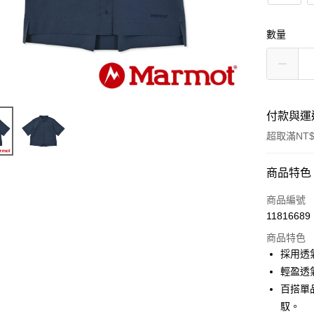
數量
付款與運
超取滿NT$
付款方式
商品特色
信用卡一
商品編號
11816689
信用卡分
商品特色
3 期 
採用透氣
6 期 
合作金
輕盈透
華南商
百搭單
合作金
超商取貨
上海商
華南商
馭。
國泰世