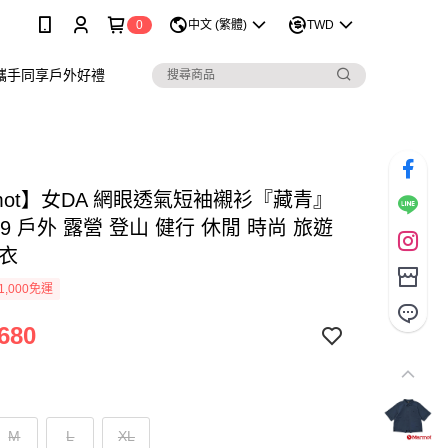
0
中文 (繁體)
TWD
攜手同享戶外好禮
mot】女DA 網眼透氣短袖襯衫『藏青』
49 戶外 露營 登山 健行 休閒 時尚 旅遊
上衣
1,000免運
680
M
L
XL