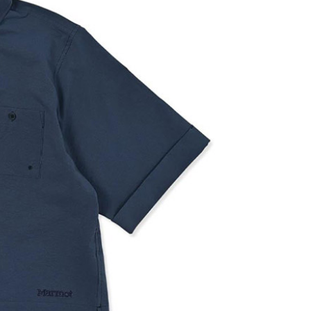
成立數日內，您將收到繳費通知簡訊。
費通知簡訊後14天內，點擊此簡訊中的連結，可透過四大超商
貨付款
網路銀行／等多元方式進行付款，方視為交易完成。
0，滿NT$1,000(含以上)免運費
：結帳手續完成當下不需立刻繳費，但若您需要取消訂單，請聯
的店家。未經商家同意取消之訂單仍視為有效，需透過AFTEE
繳納相關費用。
爾富取貨
否成功請以「AFTEE先享後付 」之結帳頁面顯示為準，若有關於
0，滿NT$1,000(含以上)免運費
功／繳費後需取消欲退款等相關疑問，請聯繫「AFTEE先享後
援中心」
https://netprotections.freshdesk.com/support/home
取貨
項】
0，滿NT$1,000(含以上)免運費
恩沛科技股份有限公司提供之「AFTEE先享後付」服務完成之
依本服務之必要範圍內提供個人資料，並將交易相關給付款項請
1取貨
讓予恩沛科技股份有限公司。
0，滿NT$1,000(含以上)免運費
個人資料處理事宜，請瀏覽以下網址：
ee.tw/terms/#terms3
年的使用者請事先徵得法定代理人或監護人之同意方可使用
E先享後付」，若未經同意申辦者引起之損失，本公司不負相關責
00，滿NT$1,000(含以上)免運費
AFTEE先享後付」時，將依據個別帳號之用戶狀況，依本公司
門市取貨
核予不同之上限額度；若仍有額度不足之情形，本公司將視審查
00，滿NT$1,000(含以上)免運費
用戶進行身份認證。
一人註冊多個帳號或使用他人資訊註冊。若發現惡意使用之情
科技股份有限公司將有權停止該用戶之使用額度並採取法律行
00，滿NT$1,000(含以上)免運費