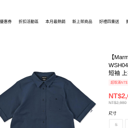
優惠券
折扣活動區
本月最熱銷
新上架商品
好禮四重送
【Mar
WSH0
短袖 
超取滿NT$
NT$2,
NT$2,980
尺寸
S