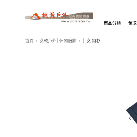
商品分類
領取
首頁
女款戶外│休閒服飾
├ 女 襯衫