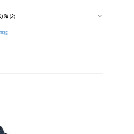
業儲蓄銀行
台北富邦商業銀行
小企業銀行
台中商業銀行
華商業銀行
兆豐國際商業銀行
台灣）商業銀行
華泰商業銀行
小企業銀行
台中商業銀行
類 (2)
業銀行
遠東國際商業銀行
台灣）商業銀行
華泰商業銀行
業銀行
永豐商業銀行
業銀行
遠東國際商業銀行
休閒服飾
├ 女 襯衫
業銀行
星展（台灣）商業銀行
客服
業銀行
永豐商業銀行
際商業銀行
中國信託商業銀行
Marmot 專業服飾
業銀行
星展（台灣）商業銀行
天信用卡公司
際商業銀行
中國信託商業銀行
y
天信用卡公司
享後付
FTEE先享後付」】
先享後付是「在收到商品之後才付款」的支付方式。 讓您購物簡單
心！
：不需註冊會員、不需綁卡、不需儲值。
：只要手機號碼，簡訊認證，即可結帳。
取貨
：先確認商品／服務後，再付款。
0，滿NT$1,000(含以上)免運費
EE先享後付」結帳流程】
家取貨
方式選擇「AFTEE先享後付」後，將跳轉至「AFTEE先享後
頁面，進行簡訊認證並確認金額後，即可完成結帳。
0，滿NT$1,000(含以上)免運費