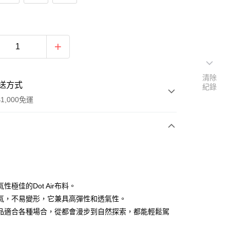
清除
送方式
紀錄
1,000免運
次付款
期付款
0 利率 每期
NT$893
21家銀行
性極佳的Dot Air布料。
0 利率 每期
NT$446
21家銀行
庫商業銀行
第一商業銀行
氣，不易變形，它兼具高彈性和透氣性。
業銀行
彰化商業銀行
品適合各種場合，從都會漫步到自然探索，都能輕鬆駕
庫商業銀行
第一商業銀行
付款
業儲蓄銀行
台北富邦商業銀行
業銀行
彰化商業銀行
華商業銀行
兆豐國際商業銀行