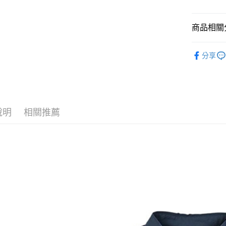
LINE Pay
上海商
臺灣中
國泰世
匯豐（
Apple Pay
臺灣中
商品相關分
聯邦商
匯豐（
街口支付
元大商
聯邦商
女款戶外│
玉山商
分享
元大商
悠遊付
台新國
品牌專區
玉山商
台灣樂
台新國
Google Pa
台灣樂
全盈+PAY
說明
相關推薦
AFTEE先
相關說明
【關於「A
AFTEE
便利好安
運送方式
１．簡單
２．便利
全家付款
３．安心
每筆NT$6
【「AFT
付款後全
１．於結帳
付」結帳
每筆NT$6