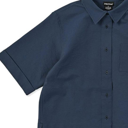
２．訂單
３．收到繳
萊爾富取
／ATM／
每筆NT$6
※ 請注意
絡購買商品
先享後付
付款後萊
※ 交易是
每筆NT$6
是否繳費成
付客戶支
7-11付款
【注意事
每筆NT$6
１．透過由
交易，需
付款後7-1
求債權轉
每筆NT$6
２．關於
https://aft
宅配到府
３．未成
「AFTE
每筆NT$1
任。
４．使用「
桃源戶外
即時審查
每筆NT$1
結果請求
５．嚴禁
宅配
形，恩沛
動。
每筆NT$1