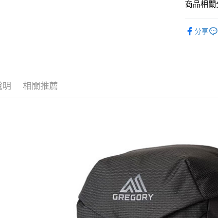
商品相關分
悠遊付
元大商
聯邦商
玉山商
元大商
Google Pa
背包│袋子
台新國
玉山商
分享
台灣樂
品牌專區
台新國
全盈+PAY
台灣樂
AFTEE先
相關說明
【關於「A
說明
相關推薦
AFTEE
便利好安
運送方式
１．簡單
２．便利
宅配到府
３．安心
每筆NT$1
【「AFT
桃源戶外
１．於結帳
付」結帳
每筆NT$1
２．訂單
３．收到繳
宅配
／ATM／
每筆NT$1
※ 請注意
絡購買商品
先享後付