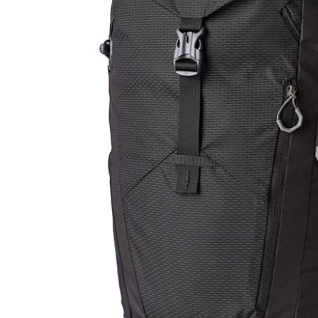
※ 交易是
是否繳費成
付客戶支
【注意事
１．透過由
交易，需
求債權轉
２．關於
https://aft
３．未成
「AFTE
任。
４．使用「
即時審查
結果請求
５．嚴禁
形，恩沛
動。