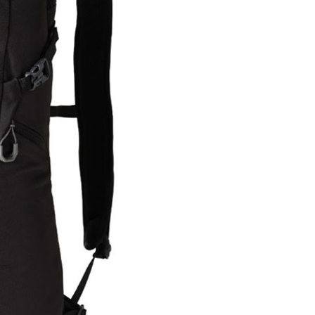
否成功請以「AFTEE先享後付 」之結帳頁面顯示為準，若有關於
功／繳費後需取消欲退款等相關疑問，請聯繫「AFTEE先享後
援中心」
https://netprotections.freshdesk.com/support/home
項】
恩沛科技股份有限公司提供之「AFTEE先享後付」服務完成之
依本服務之必要範圍內提供個人資料，並將交易相關給付款項請
讓予恩沛科技股份有限公司。
個人資料處理事宜，請瀏覽以下網址：
ee.tw/terms/#terms3
年的使用者請事先徵得法定代理人或監護人之同意方可使用
E先享後付」，若未經同意申辦者引起之損失，本公司不負相關責
AFTEE先享後付」時，將依據個別帳號之用戶狀況，依本公司
核予不同之上限額度；若仍有額度不足之情形，本公司將視審查
用戶進行身份認證。
一人註冊多個帳號或使用他人資訊註冊。若發現惡意使用之情
科技股份有限公司將有權停止該用戶之使用額度並採取法律行