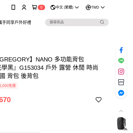
0
中文 (繁體)
TWD
攜手同享戶外好禮
GREGORY】NANO 多功能背包
光學黑』G153034 戶外 露營 休閒 時尚
國 背包 後背包
1,000免運
670