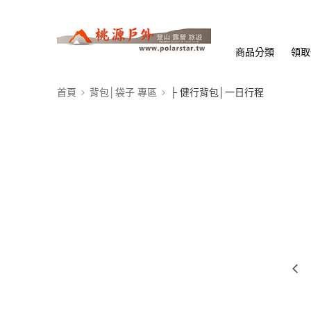
商品分類
領取
首頁
背包│袋子 專區
├ 健行背包│一日行程