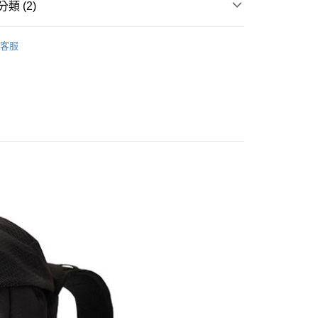
類 (2)
業銀行
永豐商業銀行
業銀行
遠東國際商業銀行
業銀行
星展（台灣）商業銀行
業銀行
永豐商業銀行
y
 專區
├ 健行背包│一日行程
際商業銀行
中國信託商業銀行
業銀行
星展（台灣）商業銀行
客服
天信用卡公司
GREGORY 美國
際商業銀行
中國信託商業銀行
天信用卡公司
享後付
FTEE先享後付」】
先享後付是「在收到商品之後才付款」的支付方式。 讓您購物簡單
心！
：不需註冊會員、不需綁卡、不需儲值。
：只要手機號碼，簡訊認證，即可結帳。
：先確認商品／服務後，再付款。
00，滿NT$1,000(含以上)免運費
EE先享後付」結帳流程】
門市取貨
方式選擇「AFTEE先享後付」後，將跳轉至「AFTEE先享後
頁面，進行簡訊認證並確認金額後，即可完成結帳。
00，滿NT$1,000(含以上)免運費
成立數日內，您將收到繳費通知簡訊。
費通知簡訊後14天內，點擊此簡訊中的連結，可透過四大超商
網路銀行／等多元方式進行付款，方視為交易完成。
00，滿NT$1,000(含以上)免運費
：結帳手續完成當下不需立刻繳費，但若您需要取消訂單，請聯
的店家。未經商家同意取消之訂單仍視為有效，需透過AFTEE
繳納相關費用。