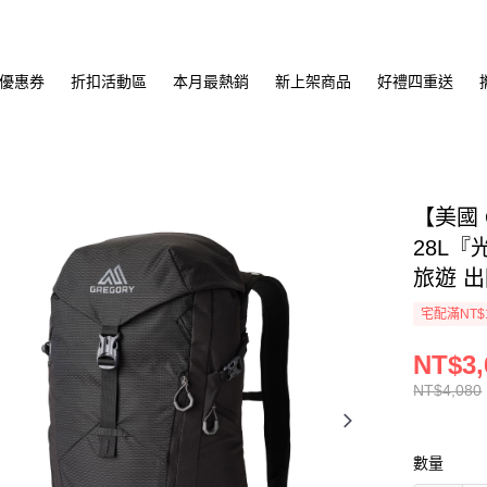
優惠券
折扣活動區
本月最熱銷
新上架商品
好禮四重送
【美國 
28L『
旅遊 出
宅配滿NT$
NT$3,
NT$4,080
數量