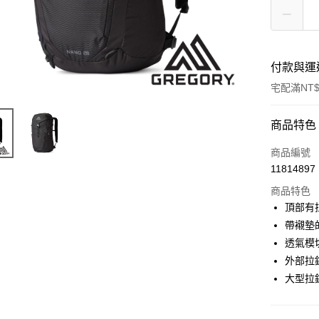
付款與運
宅配滿NT$
付款方式
商品特色
信用卡一
商品編號
11814897
信用卡分
商品特色
3 期 
頂部有
6 期 
合作金
帶襯墊
華南商
透氣模切
合作金
LINE Pay
上海商
華南商
外部拉
國泰世
Apple Pay
上海商
大型拉
臺灣中
國泰世
匯豐（
街口支付
臺灣中
聯邦商
匯豐（