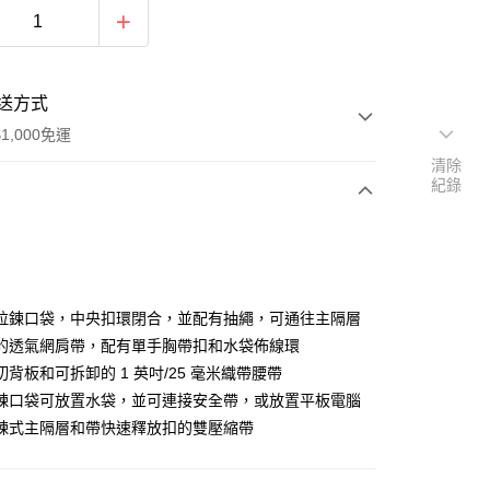
送方式
1,000免運
清除
紀錄
次付款
期付款
0 利率 每期
NT$1,223
21家銀行
拉鍊口袋，中央扣環閉合，並配有抽繩，可通往主隔層
0 利率 每期
NT$611
21家銀行
庫商業銀行
第一商業銀行
的透氣網肩帶，配有單手胸帶扣和水袋佈線環
業銀行
彰化商業銀行
背板和可拆卸的 1 英吋/25 毫米織帶腰帶
庫商業銀行
第一商業銀行
業儲蓄銀行
台北富邦商業銀行
業銀行
彰化商業銀行
鍊口袋可放置水袋，並可連接安全帶，或放置平板電腦
華商業銀行
兆豐國際商業銀行
業儲蓄銀行
台北富邦商業銀行
鍊式主隔層和帶快速釋放扣的雙壓縮帶
小企業銀行
台中商業銀行
華商業銀行
兆豐國際商業銀行
台灣）商業銀行
華泰商業銀行
小企業銀行
台中商業銀行
業銀行
遠東國際商業銀行
台灣）商業銀行
華泰商業銀行