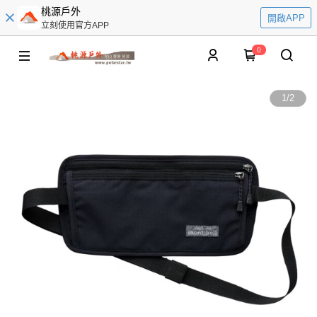
桃源戶外
開啟APP
立刻使用官方APP
0
1
/
2