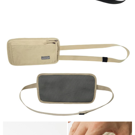
４．使用「AFTEE先享後付」時，將依據個別帳號之用戶狀況，依本公司即
每筆NT$100，滿NT$1,000(含以上)免運費
時審查核予不同之上限額度；若仍有額度不足之情形，本公司將視審查結果
請求用戶進行身份認證。
宅配
５．嚴禁一人註冊多個帳號或使用他人資訊註冊。若發現惡意使用之情形，
恩沛科技股份有限公司將有權停止該用戶之使用額度並採取法律行動。
每筆NT$100，滿NT$1,000(含以上)免運費