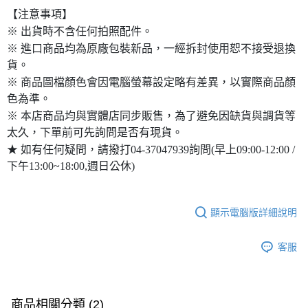
【注意事項】
※ 出貨時不含任何拍照配件。
※ 進口商品均為原廠包裝新品，一經拆封使用恕不接受退換
貨。
※ 商品圖檔顏色會因電腦螢幕設定略有差異，以實際商品顏
色為準。
※ 本店商品均與實體店同步販售，為了避免因缺貨與調貨等
太久，下單前可先詢問是否有現貨。
★ 如有任何疑問，請撥打04-37047939詢問(早上09:00-12:00 /
下午13:00~18:00,週日公休)
顯示電腦版詳細說明
客服
商品相關分類 (2)