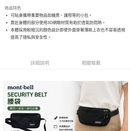
3 期 0 利率 每期
NT$266
21家銀行
商品特色
6 期 0 利率 每期
NT$133
21家銀行
合作金庫商業銀行
第一商業銀行
可貼身攜帶重要物品如機票、護照等的小包。
華南商業銀行
彰化商業銀行
合作金庫商業銀行
第一商業銀行
超商取貨付款
靠近身體的部分使用3D網眼材質有助於透氣防悶熱。
上海商業儲蓄銀行
台北富邦商業銀行
華南商業銀行
彰化商業銀行
國泰世華商業銀行
兆豐國際商業銀行
本體採用較暗沉的顏色設計即使外面穿著薄款上衣也不容易透視
LINE Pay
上海商業儲蓄銀行
台北富邦商業銀行
臺灣中小企業銀行
台中商業銀行
提高了隱私與安全性。
國泰世華商業銀行
兆豐國際商業銀行
匯豐（台灣）商業銀行
華泰商業銀行
Apple Pay
臺灣中小企業銀行
台中商業銀行
聯邦商業銀行
遠東國際商業銀行
匯豐（台灣）商業銀行
華泰商業銀行
街口支付
元大商業銀行
永豐商業銀行
聯邦商業銀行
遠東國際商業銀行
玉山商業銀行
星展（台灣）商業銀行
元大商業銀行
永豐商業銀行
詳細說明
相關推薦
悠遊付
台新國際商業銀行
中國信託商業銀行
玉山商業銀行
星展（台灣）商業銀行
台灣樂天信用卡公司
台新國際商業銀行
中國信託商業銀行
Google Pay
台灣樂天信用卡公司
全盈+PAY
AFTEE先享後付
相關說明
【關於「AFTEE先享後付」】
AFTEE先享後付是「在收到商品之後才付款」的支付方式。 讓您購物簡單
運送方式
便利好安心！
１．簡單：不需註冊會員、不需綁卡、不需儲值。
全家付款取貨