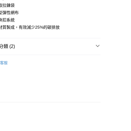
業銀行
永豐商業銀行
取拉鍊袋
業銀行
遠東國際商業銀行
業銀行
星展（台灣）商業銀行
業銀行
永豐商業銀行
型彈性網布
y
際商業銀行
中國信託商業銀行
業銀行
星展（台灣）商業銀行
快扣系統
天信用卡公司
際商業銀行
中國信託商業銀行
材質製成，有效減少25%的碳排放
天信用卡公司
享後付
類 (2)
FTEE先享後付」】
先享後付是「在收到商品之後才付款」的支付方式。 讓您購物簡單
 專區
├ 健行背包│一日行程
心！
客服
：不需註冊會員、不需綁卡、不需儲值。
GREGORY 美國
：只要手機號碼，簡訊認證，即可結帳。
：先確認商品／服務後，再付款。
00，滿NT$1,000(含以上)免運費
EE先享後付」結帳流程】
門市取貨
方式選擇「AFTEE先享後付」後，將跳轉至「AFTEE先享後
頁面，進行簡訊認證並確認金額後，即可完成結帳。
00，滿NT$1,000(含以上)免運費
成立數日內，您將收到繳費通知簡訊。
費通知簡訊後14天內，點擊此簡訊中的連結，可透過四大超商
網路銀行／等多元方式進行付款，方視為交易完成。
00，滿NT$1,000(含以上)免運費
：結帳手續完成當下不需立刻繳費，但若您需要取消訂單，請聯
的店家。未經商家同意取消之訂單仍視為有效，需透過AFTEE
繳納相關費用。