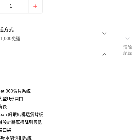
送方式
1,000免運
清除
紀錄
次付款
期付款
0 利率 每期
NT$2,483
21家銀行
loat 360背負系統
0 利率 每期
NT$1,241
21家銀行
庫商業銀行
第一商業銀行
大型U形開口
業銀行
彰化商業銀行
背長
庫商業銀行
第一商業銀行
業儲蓄銀行
台北富邦商業銀行
業銀行
彰化商業銀行
rSpan 網眼結構透氣背板
華商業銀行
兆豐國際商業銀行
業儲蓄銀行
台北富邦商業銀行
縫設計將摩擦降到最低
小企業銀行
台中商業銀行
華商業銀行
兆豐國際商業銀行
帶口袋
台灣）商業銀行
華泰商業銀行
小企業銀行
台中商業銀行
業銀行
遠東國際商業銀行
dClip水袋快扣系統
台灣）商業銀行
華泰商業銀行