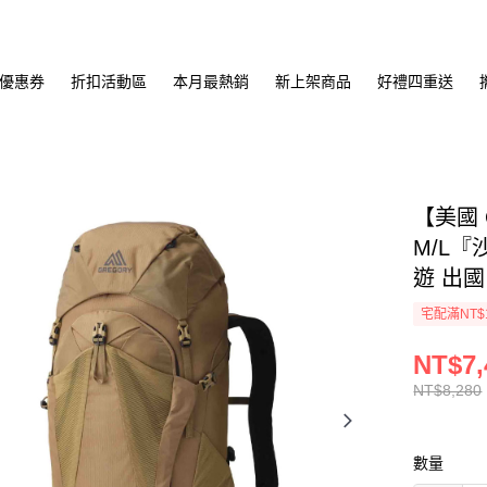
優惠券
折扣活動區
本月最熱銷
新上架商品
好禮四重送
【美國 
M/L『
遊 出國
宅配滿NT$
NT$7,
NT$8,280
數量