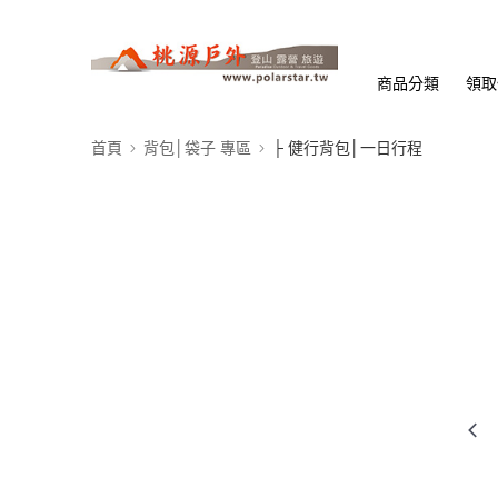
商品分類
領取
首頁
背包│袋子 專區
├ 健行背包│一日行程