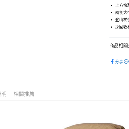
悠遊付
元大商
上方快
聯邦商
玉山商
元大商
兩側大
Google Pa
台新國
玉山商
登山杖
台灣樂
台新國
全盈+PAY
採回收
台灣樂
AFTEE先
相關說明
商品相關分
【關於「A
AFTEE
背包│袋子
便利好安
運送方式
分享
１．簡單
品牌專區
２．便利
宅配到府
３．安心
每筆NT$1
【「AFT
桃源戶外
１．於結帳
說明
相關推薦
付」結帳
每筆NT$1
２．訂單
３．收到繳
宅配
／ATM／
每筆NT$1
※ 請注意
絡購買商品
先享後付