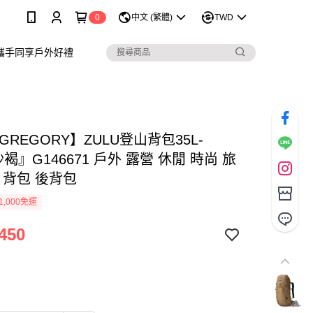
0
中文 (繁體)
TWD
攜手同享戶外好禮
GREGORY】ZULU登山背包35L-
沙褐』G146671 戶外 露營 休閒 時尚 旅
 背包 後背包
1,000免運
450