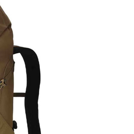
否成功請以「AFTEE先享後付 」之結帳頁面顯示為準，若有關於
功／繳費後需取消欲退款等相關疑問，請聯繫「AFTEE先享後
援中心」
https://netprotections.freshdesk.com/support/home
項】
恩沛科技股份有限公司提供之「AFTEE先享後付」服務完成之
依本服務之必要範圍內提供個人資料，並將交易相關給付款項請
讓予恩沛科技股份有限公司。
個人資料處理事宜，請瀏覽以下網址：
ee.tw/terms/#terms3
年的使用者請事先徵得法定代理人或監護人之同意方可使用
E先享後付」，若未經同意申辦者引起之損失，本公司不負相關責
AFTEE先享後付」時，將依據個別帳號之用戶狀況，依本公司
核予不同之上限額度；若仍有額度不足之情形，本公司將視審查
用戶進行身份認證。
一人註冊多個帳號或使用他人資訊註冊。若發現惡意使用之情
科技股份有限公司將有權停止該用戶之使用額度並採取法律行