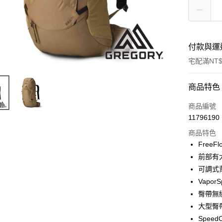
付款與運
宅配滿NT$
付款方式
商品特色
信用卡一
商品編號
11796190
信用卡分
商品特色
3 期 
FreeF
6 期 
合作金
前部有
華南商
可調式
合作金
LINE Pay
上海商
華南商
Vapo
國泰世
Apple Pay
上海商
臀帶無
臺灣中
國泰世
大型臀
匯豐（
街口支付
臺灣中
聯邦商
Spee
匯豐（