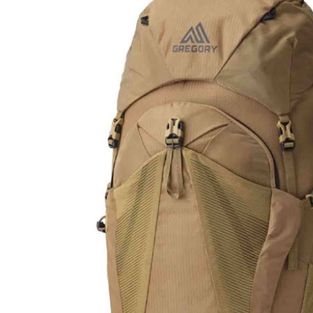
※ 交易是
是否繳費成
付客戶支
【注意事
１．透過由
交易，需
求債權轉
２．關於
https://aft
３．未成
「AFTE
任。
４．使用「
即時審查
結果請求
５．嚴禁
形，恩沛
動。