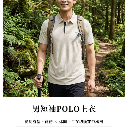
宅配到府
https://aftee.tw/terms/#terms3
３．未成年的使用者請事先徵得法定代理人或監護人之同意方可使用
每筆NT$100，滿NT$1,000(含以上)免運費
「AFTEE先享後付」，若未經同意申辦者引起之損失，本公司不負相關責
任。
桃源戶外門市取貨
４．使用「AFTEE先享後付」時，將依據個別帳號之用戶狀況，依本公司即
每筆NT$100，滿NT$1,000(含以上)免運費
時審查核予不同之上限額度；若仍有額度不足之情形，本公司將視審查結果
請求用戶進行身份認證。
宅配
５．嚴禁一人註冊多個帳號或使用他人資訊註冊。若發現惡意使用之情形，
恩沛科技股份有限公司將有權停止該用戶之使用額度並採取法律行動。
每筆NT$100，滿NT$1,000(含以上)免運費