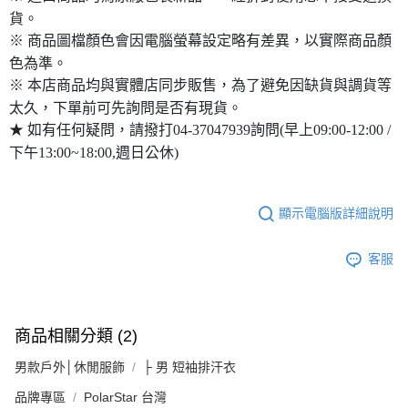
貨。
※ 商品圖檔顏色會因電腦螢幕設定略有差異，以實際商品顏
色為準。
※ 本店商品均與實體店同步販售，為了避免因缺貨與調貨等
太久，下單前可先詢問是否有現貨。
★ 如有任何疑問，請撥打04-37047939詢問(早上09:00-12:00 /
下午13:00~18:00,週日公休)
顯示電腦版詳細說明
客服
商品相關分類 (2)
男款戶外│休閒服飾
├ 男 短袖排汗衣
品牌專區
PolarStar 台灣