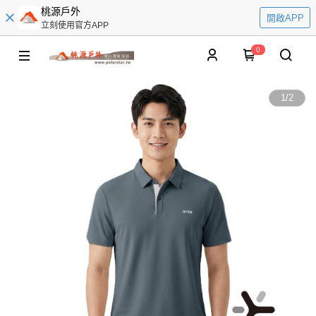
桃源戶外
開啟APP
立刻使用官方APP
0
1
/
2