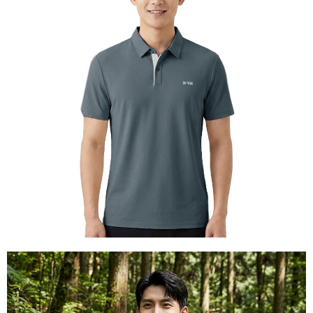
【關於「AFTEE先享後付」】
AFTEE先享後付是「在收到商品之後才付款」的支付方式。 讓您購物簡單
運送方式
便利好安心！
１．簡單：不需註冊會員、不需綁卡、不需儲值。
全家付款取貨
２．便利：只要手機號碼，簡訊認證，即可結帳。
每筆NT$60，滿NT$1,000(含以上)免運費
３．安心：先確認商品／服務後，再付款。
付款後全家取貨
【「AFTEE先享後付」結帳流程】
１．於結帳方式選擇「AFTEE先享後付」後，將跳轉至「AFTEE先享後付」
每筆NT$60，滿NT$1,000(含以上)免運費
結帳頁面，進行簡訊認證並確認金額後，即可完成結帳。
２．訂單成立數日內，您將收到繳費通知簡訊。
萊爾富取貨付款
３．收到繳費通知簡訊後14天內，點擊此簡訊中的連結，可透過四大超商／
每筆NT$60，滿NT$1,000(含以上)免運費
ATM／網路銀行／等多元方式進行付款，方視為交易完成。
※ 請注意：結帳手續完成當下不需立刻繳費，但若您需要取消訂單，請聯絡
付款後萊爾富取貨
購買商品的店家。未經商家同意取消之訂單仍視為有效，需透過AFTEE先享
後付繳納相關費用。
每筆NT$60，滿NT$1,000(含以上)免運費
※ 交易是否成功請以「AFTEE先享後付 」之結帳頁面顯示為準，若有關於
是否繳費成功／繳費後需取消欲退款等相關疑問，請聯繫「AFTEE先享後付
7-11付款取貨
客戶支援中心」
https://netprotections.freshdesk.com/support/home
每筆NT$60，滿NT$1,000(含以上)免運費
【注意事項】
１．透過由恩沛科技股份有限公司提供之「AFTEE先享後付」服務完成之交
付款後7-11取貨
易，需依本服務之必要範圍內提供個人資料，並將交易相關給付款項請求債
每筆NT$60，滿NT$1,000(含以上)免運費
權轉讓予恩沛科技股份有限公司。
２．關於個人資料處理事宜，請瀏覽以下網址：