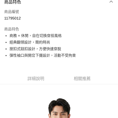
商品特色
信用卡一次付款
商品編號
信用卡分期付款
11795012
3 期 0 利率 每期
NT$330
21家銀行
商品特色
6 期 0 利率 每期
NT$165
21家銀行
合作金庫商業銀行
第一商業銀行
商務 × 休閒，自在切換穿搭風格
華南商業銀行
彰化商業銀行
合作金庫商業銀行
第一商業銀行
超商取貨付款
經典翻領設計，簡約時尚
上海商業儲蓄銀行
台北富邦商業銀行
華南商業銀行
彰化商業銀行
國泰世華商業銀行
兆豐國際商業銀行
按扣式鈕扣設計，方便快速穿脫
LINE Pay
上海商業儲蓄銀行
台北富邦商業銀行
臺灣中小企業銀行
台中商業銀行
彈性袖口與開岔下擺設計，活動不受拘束
國泰世華商業銀行
兆豐國際商業銀行
匯豐（台灣）商業銀行
華泰商業銀行
Apple Pay
臺灣中小企業銀行
台中商業銀行
聯邦商業銀行
遠東國際商業銀行
匯豐（台灣）商業銀行
華泰商業銀行
街口支付
元大商業銀行
永豐商業銀行
聯邦商業銀行
遠東國際商業銀行
玉山商業銀行
星展（台灣）商業銀行
元大商業銀行
永豐商業銀行
詳細說明
相關推薦
悠遊付
台新國際商業銀行
中國信託商業銀行
玉山商業銀行
星展（台灣）商業銀行
台灣樂天信用卡公司
台新國際商業銀行
中國信託商業銀行
Google Pay
台灣樂天信用卡公司
全盈+PAY
AFTEE先享後付
相關說明