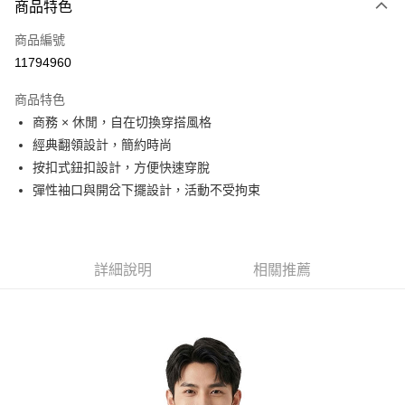
商品特色
信用卡一次付款
商品編號
信用卡分期付款
11794960
3 期 0 利率 每期
NT$330
21家銀行
商品特色
6 期 0 利率 每期
NT$165
21家銀行
合作金庫商業銀行
第一商業銀行
商務 × 休閒，自在切換穿搭風格
華南商業銀行
彰化商業銀行
合作金庫商業銀行
第一商業銀行
超商取貨付款
經典翻領設計，簡約時尚
上海商業儲蓄銀行
台北富邦商業銀行
華南商業銀行
彰化商業銀行
國泰世華商業銀行
兆豐國際商業銀行
按扣式鈕扣設計，方便快速穿脫
LINE Pay
上海商業儲蓄銀行
台北富邦商業銀行
臺灣中小企業銀行
台中商業銀行
彈性袖口與開岔下擺設計，活動不受拘束
國泰世華商業銀行
兆豐國際商業銀行
匯豐（台灣）商業銀行
華泰商業銀行
Apple Pay
臺灣中小企業銀行
台中商業銀行
聯邦商業銀行
遠東國際商業銀行
匯豐（台灣）商業銀行
華泰商業銀行
街口支付
元大商業銀行
永豐商業銀行
聯邦商業銀行
遠東國際商業銀行
玉山商業銀行
星展（台灣）商業銀行
元大商業銀行
永豐商業銀行
詳細說明
相關推薦
悠遊付
台新國際商業銀行
中國信託商業銀行
玉山商業銀行
星展（台灣）商業銀行
台灣樂天信用卡公司
台新國際商業銀行
中國信託商業銀行
Google Pay
台灣樂天信用卡公司
全盈+PAY
AFTEE先享後付
相關說明