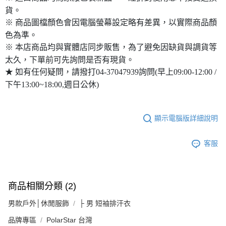
貨。
※ 商品圖檔顏色會因電腦螢幕設定略有差異，以實際商品顏
色為準。
※ 本店商品均與實體店同步販售，為了避免因缺貨與調貨等
太久，下單前可先詢問是否有現貨。
★ 如有任何疑問，請撥打04-37047939詢問(早上09:00-12:00 /
下午13:00~18:00,週日公休)
顯示電腦版詳細說明
客服
商品相關分類 (2)
男款戶外│休閒服飾
├ 男 短袖排汗衣
品牌專區
PolarStar 台灣