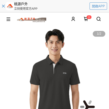
桃源戶外
開啟APP
立刻使用官方APP
0
1
/
2