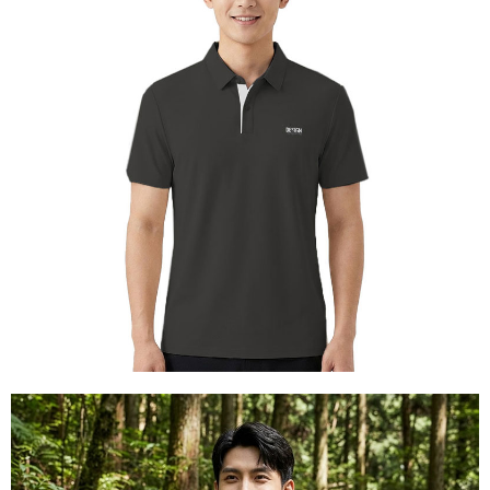
【關於「AFTEE先享後付」】
AFTEE先享後付是「在收到商品之後才付款」的支付方式。 讓您購物簡單
運送方式
便利好安心！
１．簡單：不需註冊會員、不需綁卡、不需儲值。
全家付款取貨
２．便利：只要手機號碼，簡訊認證，即可結帳。
每筆NT$60，滿NT$1,000(含以上)免運費
３．安心：先確認商品／服務後，再付款。
付款後全家取貨
【「AFTEE先享後付」結帳流程】
１．於結帳方式選擇「AFTEE先享後付」後，將跳轉至「AFTEE先享後付」
每筆NT$60，滿NT$1,000(含以上)免運費
結帳頁面，進行簡訊認證並確認金額後，即可完成結帳。
２．訂單成立數日內，您將收到繳費通知簡訊。
萊爾富取貨付款
３．收到繳費通知簡訊後14天內，點擊此簡訊中的連結，可透過四大超商／
每筆NT$60，滿NT$1,000(含以上)免運費
ATM／網路銀行／等多元方式進行付款，方視為交易完成。
※ 請注意：結帳手續完成當下不需立刻繳費，但若您需要取消訂單，請聯絡
付款後萊爾富取貨
購買商品的店家。未經商家同意取消之訂單仍視為有效，需透過AFTEE先享
後付繳納相關費用。
每筆NT$60，滿NT$1,000(含以上)免運費
※ 交易是否成功請以「AFTEE先享後付 」之結帳頁面顯示為準，若有關於
是否繳費成功／繳費後需取消欲退款等相關疑問，請聯繫「AFTEE先享後付
7-11付款取貨
客戶支援中心」
https://netprotections.freshdesk.com/support/home
每筆NT$60，滿NT$1,000(含以上)免運費
【注意事項】
１．透過由恩沛科技股份有限公司提供之「AFTEE先享後付」服務完成之交
付款後7-11取貨
易，需依本服務之必要範圍內提供個人資料，並將交易相關給付款項請求債
每筆NT$60，滿NT$1,000(含以上)免運費
權轉讓予恩沛科技股份有限公司。
２．關於個人資料處理事宜，請瀏覽以下網址：