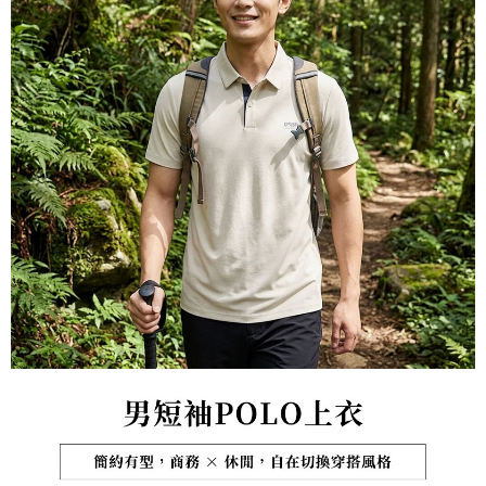
宅配到府
https://aftee.tw/terms/#terms3
３．未成年的使用者請事先徵得法定代理人或監護人之同意方可使用
每筆NT$100，滿NT$1,000(含以上)免運費
「AFTEE先享後付」，若未經同意申辦者引起之損失，本公司不負相關責
任。
桃源戶外門市取貨
４．使用「AFTEE先享後付」時，將依據個別帳號之用戶狀況，依本公司即
每筆NT$100，滿NT$1,000(含以上)免運費
時審查核予不同之上限額度；若仍有額度不足之情形，本公司將視審查結果
請求用戶進行身份認證。
宅配
５．嚴禁一人註冊多個帳號或使用他人資訊註冊。若發現惡意使用之情形，
恩沛科技股份有限公司將有權停止該用戶之使用額度並採取法律行動。
每筆NT$100，滿NT$1,000(含以上)免運費