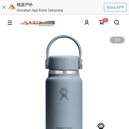
桃源戶外
Buka APP
Gunakan App Kami Sekarang
0
1
/
2