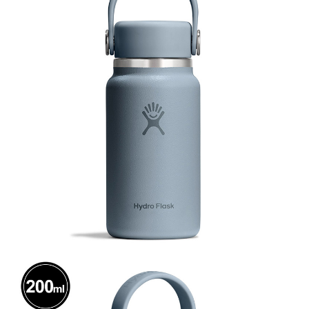
Taishin
Pertama, Mengenai Perkhidmatan AFTEE Beli Sekarang Bayar Kemudian
Syarikat Kad Kredit
1. Dengan memilih AFTEE sebagai kaedah pembayaran, mesej
Pilihan Penghantaran
Rakuten Taiwan
pengesahan AFTEE akan muncul.
2. Anda boleh meneruskan pembayaran selepas pengesahan SMS.
全家付款取貨
3. Tiada bayaran diperlukan apabila pesanan disahkan. Produk akan
NT$60/pesanan | Penghantaran percuma untuk pesanan
dihantar ke alamat yang ditetapkan.
NT$1,000 atau lebih
4. Setelah pesanan disahkan, anda akan menerima SMS pembayaran
manakala ahli aplikasi akan menerima pemberitahuan tolak aplikasi
付款後全家取貨
AFTEE.
5. Tiada bayaran diperlukan apabila anda menerima produk. Sila buat
NT$60/pesanan | Penghantaran percuma untuk pesanan
pembayaran di empat kedai serbaneka utama, ATM atau perbankan
NT$1,000 atau lebih
dalam talian dengan SMS pembayaran atau pemberitahuan tolak aplikasi
AFTEE.
萊爾富取貨付款
Sila ambil perhatian bahawa tempoh pembayaran adalah 14 hari. Walau
NT$60/pesanan | Penghantaran percuma untuk pesanan
bagaimanapun, bagi mereka yang telah memuat turun Aplikasi AFTEE
NT$1,000 atau lebih
dan mendaftar sebagai ahli AFTEE boleh menikmati tempoh pembayaran
sehingga 45 hari.
付款後萊爾富取貨
Tempoh pembayaran dikira dari masa kedai meminta pembayaran anda,
NT$60/pesanan | Penghantaran percuma untuk pesanan
ditambah dengan bilangan hari yang boleh dilanjutkan oleh AFTEE. Anda
NT$1,000 atau lebih
boleh melanjutkan tempoh pembayaran anda sebelum anda menerima
pesanan. Walau bagaimanapun, tiada jaminan bahawa anda boleh
7-11付款取貨
menerima pesanan anda semasa tempoh pembayaran (cth.: produk
prapesanan atau produk yang mungkin mengambil masa yang lebih