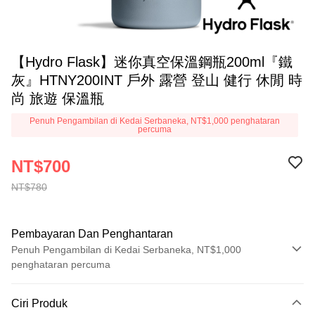
【Hydro Flask】迷你真空保溫鋼瓶200ml『鐵
灰』HTNY200INT 戶外 露營 登山 健行 休閒 時
尚 旅遊 保溫瓶
Penuh Pengambilan di Kedai Serbaneka, NT$1,000 penghataran
percuma
NT$700
NT$780
Pembayaran Dan Penghantaran
Penuh Pengambilan di Kedai Serbaneka, NT$1,000
penghataran percuma
Kaedah Pembayaran
Ciri Produk
Kad Kredit (Bayaran Penuh)