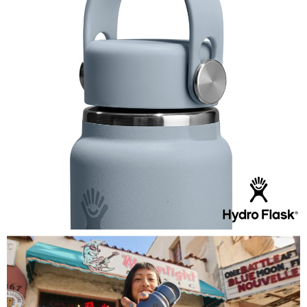
Sila hubungi NP Taiwan Inc. di
cs_tw@netprotections.co.jp
jika anda
mempunyai sebarang kebimbangan mengenai pemprosesan dan
penggunaan pada data peribadi. Jika anda tidak bersetuju dengan data
peribadi yang disenaraikan seperti di atas akan dikumpul dan digunakan
oleh AFTEE, sila jangan gunakan perkhidmatan ini.