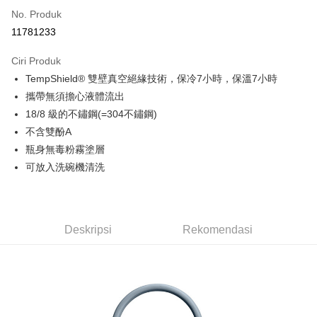
No. Produk
Ansuran Kad Kredit
11781233
3 ansuran pada kadar faedah 0,
NT$233
setiap ansuran
Ciri Produk
21 Bank
6 ansuran pada kadar faedah 0,
NT$116
setiap
Taiwan Cooperative Bank
Bank Komersial Pertama
TempShield® 雙壁真空絕緣技術，保冷7小時，保溫7小時
Hua Nan Commercial
Chang Hwa Commercial
ansuran
21 Bank
Bank
Bank
攜帶無須擔心液體流出
Taiwan Cooperative Bank
Bank Komersial Pertama
Pengambilan di Kedai Serbaneka
The Shanghai
Bank Komersial Taipei
18/8 級的不鏽鋼(=304不鏽鋼)
Hua Nan Commercial Bank
Chang Hwa Commercial Bank
Commercial & Savings
Fubon
不含雙酚A
LINE Pay
The Shanghai Commercial &
Bank Komersial Taipei Fubon
Bank
Savings Bank
瓶身無毒粉霧塗層
Bank Cathay United
Mega International
Apple Pay
Bank Cathay United
Mega International Commercial
可放入洗碗機清洗
Commercial Bank
Bank
Taiwan Business Bank
Taichung Commercial
JKOPAY
Taiwan Business Bank
Taichung Commercial Bank
Bank
HSBC Bank (Taiwan) Limited
Hwatai Bank
Easy Wallet
HSBC Bank (Taiwan)
Hwatai Bank
Union Bank of Taiwan
Far Eastern International Bank
Limited
Deskripsi
Rekomendasi
Yuanta Commercial Bank
Bank SinoPac
Google Pay
Union Bank of Taiwan
Far Eastern International
Bank Komersial E.SUN
DBS Bank
Bank
Plus PAY
Bank Antarabangsa Taishin
Bank CTBC
Yuanta Commercial Bank
Bank SinoPac
Syarikat Kad Kredit Rakuten
Bank Komersial E.SUN
DBS Bank
AFTEE
Taiwan
Bank Antarabangsa
Bank CTBC
Deskripsi