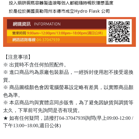
【注意事項】
※ 出貨時不含任何拍照配件。
※ 進口商品均為原廠包裝新品，一經拆封使用恕不接受退換
貨。
※ 商品圖檔顏色會因電腦螢幕設定略有差異，以實際商品顏
色為準。
※ 本店商品均與實體店同步販售，為了避免因缺貨與調貨等
太久，下單前可先詢問是否有現貨。
★ 如有任何疑問，請撥打04-37047939詢問(早上09:00-12:00 /
下午13:00~18:00,週日公休)