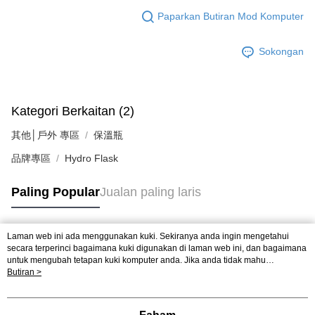
Paparkan Butiran Mod Komputer
Sokongan
Kategori Berkaitan (2)
其他│戶外 專區
保溫瓶
品牌專區
Hydro Flask
Paling Popular
Jualan paling laris
Laman web ini ada menggunakan kuki. Sekiranya anda ingin mengetahui
Tag Popular
secara terperinci bagaimana kuki digunakan di laman web ini, dan bagaimana
untuk mengubah tetapan kuki komputer anda. Jika anda tidak mahu
menggunakan kuki di komputer anda, sila rujuk penerangan mengenai kuki.
Butiran >
Dasar Privasi
Laman web ini ada menggunakan kuki. Sekiranya anda ingin
mengetahui secara terperinci bagaimana kuki digunakan di laman web ini,
dan bagaimana untuk mengubah tetapan kuki komputer anda. Jika anda tidak