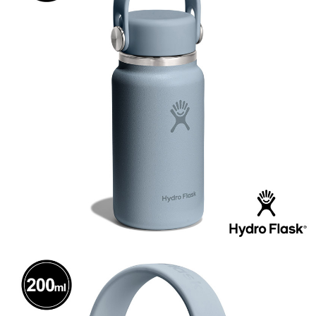
NT$60/pesanan | Penghantaran percuma untuk pesanan
lama untuk dihantar). Oleh itu, anda dikehendaki membuat pembayaran
NT$1,000 atau lebih
kepada AFTEE dalam tempoh sama ada anda menerima pesanan.
付款後7-11取貨
Kedua, Sekatan Pembayaran
1. Jumlah yang diperakui untuk pengguna kali pertama boleh sehingga
NT$60/pesanan | Penghantaran percuma untuk pesanan
NT$10,000. Amaun diperakui sebenar yang diluluskan akan berdasarkan
NT$1,000 atau lebih
keputusan pensijilan dan semakan oleh AFTEE.
2. Amaun perbelanjaan minimum mestilah lebih besar daripada NT$20.
宅配到府
3. Pada masa ini hanya tersedia untuk ahli Taiwan.
NT$100/pesanan | Penghantaran percuma untuk pesanan
Ketiga, Syarat Perkhidmatan
NT$1,000 atau lebih
Perkhidmatan AFTEE Beli Sekarang Bayar Kemudian disediakan oleh NP
Taiwan, Inc. dan AFTEE akan membuat bil kepada pengguna. AFTEE
桃源戶外門市取貨
akan menggunakan data peribadi yang dikumpul (termasuk nama
pembeli, no. telefon, nama penerima, no. telefon, alamat penerima) untuk
NT$100/pesanan | Penghantaran percuma untuk pesanan
penggunaan perkhidmatan. Sila rujuk kepada "Penyata Pengumpulan
NT$1,000 atau lebih
Data Peribadi, Pemprosesan, Penggunaan"
(https://aftee.tw/privacypolicy/
) untuk maklumat lanjut.
宅配
Jumlah yang diperakui untuk pengguna kali pertama yang lulus
NT$100/pesanan | Penghantaran percuma untuk pesanan
kelulusan boleh sehingga NT$10,000. Jika pengguna tidak membuat
NT$1,000 atau lebih
pembayaran dalam tempoh tersebut, yuran pembayaran lewat sebanyak
20% setahun akan dikenakan. Pengguna bawah umur dikehendaki
mendapatkan kebenaran daripada ibu bapa atau penjaga yang sah
untuk menggunakan AFTEE.