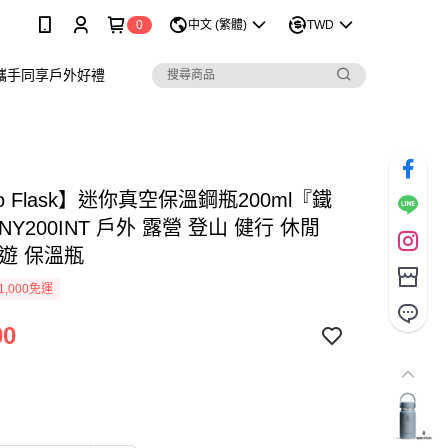
0
中文 (繁體)
TWD
攜手同享戶外好禮
ro Flask】迷你真空保溫鋼瓶200ml『鐵
NY200INT 戶外 露營 登山 健行 休閒
旅遊 保溫瓶
1,000免運
00