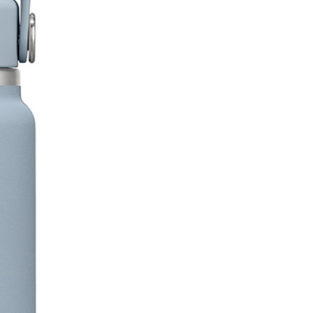
的店家。未經商家同意取消之訂單仍視為有效，需透過AFTEE
繳納相關費用。
爾富取貨
否成功請以「AFTEE先享後付 」之結帳頁面顯示為準，若有關於
0，滿NT$1,000(含以上)免運費
功／繳費後需取消欲退款等相關疑問，請聯繫「AFTEE先享後
援中心」
https://netprotections.freshdesk.com/support/home
取貨
項】
0，滿NT$1,000(含以上)免運費
恩沛科技股份有限公司提供之「AFTEE先享後付」服務完成之
依本服務之必要範圍內提供個人資料，並將交易相關給付款項請
1取貨
讓予恩沛科技股份有限公司。
0，滿NT$1,000(含以上)免運費
個人資料處理事宜，請瀏覽以下網址：
ee.tw/terms/#terms3
年的使用者請事先徵得法定代理人或監護人之同意方可使用
E先享後付」，若未經同意申辦者引起之損失，本公司不負相關責
00，滿NT$1,000(含以上)免運費
AFTEE先享後付」時，將依據個別帳號之用戶狀況，依本公司
門市取貨
核予不同之上限額度；若仍有額度不足之情形，本公司將視審查
00，滿NT$1,000(含以上)免運費
用戶進行身份認證。
一人註冊多個帳號或使用他人資訊註冊。若發現惡意使用之情
科技股份有限公司將有權停止該用戶之使用額度並採取法律行
00，滿NT$1,000(含以上)免運費