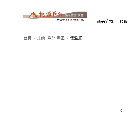
商品分類
領取
首頁
其他│戶外 專區
保溫瓶