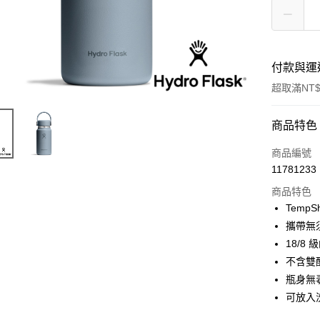
付款與運
超取滿NT$
付款方式
商品特色
信用卡一
商品編號
11781233
信用卡分
商品特色
3 期 
Temp
6 期 
合作金
攜帶無
華南商
18/8
合作金
超商取貨
上海商
華南商
不含雙
國泰世
LINE Pay
上海商
瓶身無
臺灣中
國泰世
可放入
匯豐（
Apple Pay
臺灣中
聯邦商
匯豐（