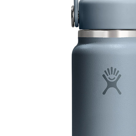
絡購買商品
先享後付
付款後萊
※ 交易是
每筆NT$6
是否繳費成
付客戶支
7-11付款
【注意事
每筆NT$6
１．透過由
交易，需
付款後7-1
求債權轉
每筆NT$6
２．關於
https://aft
宅配到府
３．未成
「AFTE
每筆NT$1
任。
４．使用「
桃源戶外
即時審查
每筆NT$1
結果請求
５．嚴禁
宅配
形，恩沛
動。
每筆NT$1