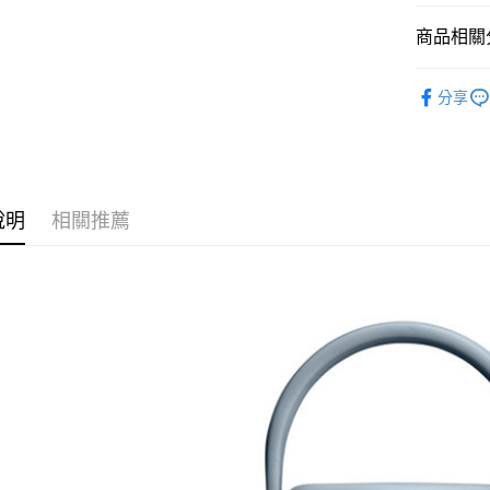
街口支付
元大商
聯邦商
商品相關分
玉山商
元大商
悠遊付
台新國
玉山商
其他│戶外
台灣樂
台新國
Google Pa
分享
台灣樂
品牌專區
全盈+PAY
AFTEE先
相關說明
說明
相關推薦
【關於「A
AFTEE
便利好安
運送方式
１．簡單
２．便利
全家付款
３．安心
每筆NT$6
【「AFT
付款後全
１．於結帳
付」結帳
每筆NT$6
２．訂單
３．收到繳
萊爾富取
／ATM／
每筆NT$6
※ 請注意