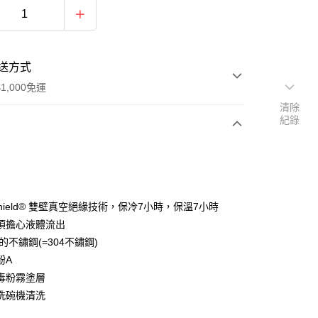
送方式
1,000免運
清除
紀錄
次付款
期付款
0 利率 每期
NT$233
21家銀行
Shield® 雙壁真空絕緣技術，保冷7小時，保溫7小時
0 利率 每期
NT$116
21家銀行
庫商業銀行
第一商業銀行
須擔心液體流出
業銀行
彰化商業銀行
 級的不鏽鋼(=304不鏽鋼)
庫商業銀行
第一商業銀行
付款
業儲蓄銀行
台北富邦商業銀行
業銀行
彰化商業銀行
酚A
華商業銀行
兆豐國際商業銀行
業儲蓄銀行
台北富邦商業銀行
毒粉霧塗層
小企業銀行
台中商業銀行
華商業銀行
兆豐國際商業銀行
洗碗機清洗
台灣）商業銀行
華泰商業銀行
小企業銀行
台中商業銀行
業銀行
遠東國際商業銀行
台灣）商業銀行
華泰商業銀行