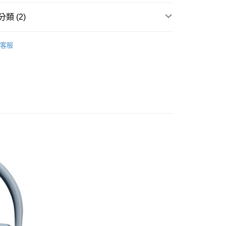
業銀行
永豐商業銀行
業銀行
遠東國際商業銀行
類 (2)
業銀行
星展（台灣）商業銀行
業銀行
永豐商業銀行
際商業銀行
中國信託商業銀行
業銀行
星展（台灣）商業銀行
 專區
保溫瓶
天信用卡公司
際商業銀行
中國信託商業銀行
y
客服
天信用卡公司
Hydro Flask
享後付
FTEE先享後付」】
先享後付是「在收到商品之後才付款」的支付方式。 讓您購物簡單
心！
：不需註冊會員、不需綁卡、不需儲值。
：只要手機號碼，簡訊認證，即可結帳。
取貨
：先確認商品／服務後，再付款。
0，滿NT$1,000(含以上)免運費
EE先享後付」結帳流程】
家取貨
方式選擇「AFTEE先享後付」後，將跳轉至「AFTEE先享後
頁面，進行簡訊認證並確認金額後，即可完成結帳。
0，滿NT$1,000(含以上)免運費
成立數日內，您將收到繳費通知簡訊。
費通知簡訊後14天內，點擊此簡訊中的連結，可透過四大超商
貨付款
網路銀行／等多元方式進行付款，方視為交易完成。
0，滿NT$1,000(含以上)免運費
：結帳手續完成當下不需立刻繳費，但若您需要取消訂單，請聯