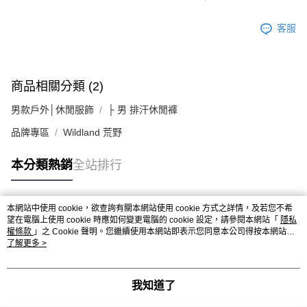
客服
商品相關分類 (2)
男款戶外│休閒服飾
├ 男 排汗休閒褲
品牌專區
Wildland 荒野
本分類熱銷
全站排行
本網站中使用 cookie，欲查詢有關本網站使用 cookie 方式之詳情，及若您不希
熱門標籤
望在電腦上使用 cookie 時應如何變更電腦的 cookie 設定，請參閱本網站「
隱私
權條款
」之 Cookie 聲明。您繼續使用本網站即表示您同意本公司得按本網站使
用條款之 Cookie 聲明使用 cookie。
了解更多 >
我知道了