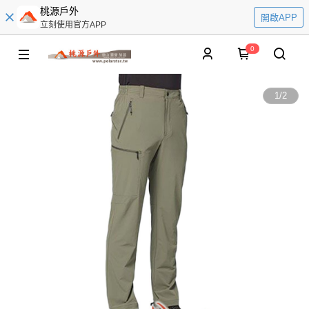
桃源戶外
開啟APP
立刻使用官方APP
0
1
/
2