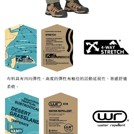
宅配到府
https://aftee.tw/terms/#terms3
３．未成年的使用者請事先徵得法定代理人或監護人之同意方可使用
每筆NT$100，滿NT$1,000(含以上)免運費
「AFTEE先享後付」，若未經同意申辦者引起之損失，本公司不負相關責
任。
桃源戶外門市取貨
４．使用「AFTEE先享後付」時，將依據個別帳號之用戶狀況，依本公司即
每筆NT$100，滿NT$1,000(含以上)免運費
時審查核予不同之上限額度；若仍有額度不足之情形，本公司將視審查結果
請求用戶進行身份認證。
宅配
５．嚴禁一人註冊多個帳號或使用他人資訊註冊。若發現惡意使用之情形，
恩沛科技股份有限公司將有權停止該用戶之使用額度並採取法律行動。
每筆NT$100，滿NT$1,000(含以上)免運費