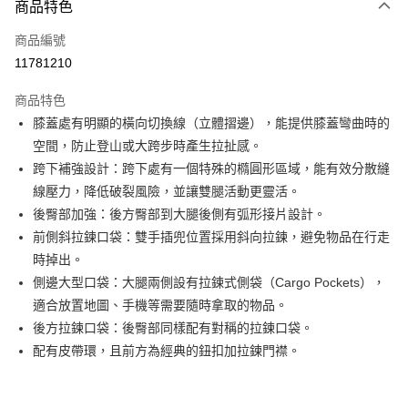
商品特色
信用卡一次付款
商品編號
信用卡分期付款
11781210
3 期 0 利率 每期
NT$726
21家銀行
商品特色
6 期 0 利率 每期
NT$363
21家銀行
合作金庫商業銀行
第一商業銀行
膝蓋處有明顯的橫向切換線（立體摺邊），能提供膝蓋彎曲時的
華南商業銀行
彰化商業銀行
合作金庫商業銀行
第一商業銀行
超商取貨付款
空間，防止登山或大跨步時產生拉扯感。
上海商業儲蓄銀行
台北富邦商業銀行
華南商業銀行
彰化商業銀行
國泰世華商業銀行
兆豐國際商業銀行
跨下補強設計：跨下處有一個特殊的橢圓形區域，能有效分散縫
LINE Pay
上海商業儲蓄銀行
台北富邦商業銀行
臺灣中小企業銀行
台中商業銀行
線壓力，降低破裂風險，並讓雙腿活動更靈活。
國泰世華商業銀行
兆豐國際商業銀行
匯豐（台灣）商業銀行
華泰商業銀行
Apple Pay
臺灣中小企業銀行
台中商業銀行
後臀部加強：後方臀部到大腿後側有弧形接片設計。
聯邦商業銀行
遠東國際商業銀行
匯豐（台灣）商業銀行
華泰商業銀行
前側斜拉鍊口袋：雙手插兜位置採用斜向拉鍊，避免物品在行走
街口支付
元大商業銀行
永豐商業銀行
聯邦商業銀行
遠東國際商業銀行
時掉出。
玉山商業銀行
星展（台灣）商業銀行
元大商業銀行
永豐商業銀行
悠遊付
側邊大型口袋：大腿兩側設有拉鍊式側袋（Cargo Pockets），
台新國際商業銀行
中國信託商業銀行
玉山商業銀行
星展（台灣）商業銀行
台灣樂天信用卡公司
適合放置地圖、手機等需要隨時拿取的物品。
台新國際商業銀行
中國信託商業銀行
Google Pay
後方拉鍊口袋：後臀部同樣配有對稱的拉鍊口袋。
台灣樂天信用卡公司
全盈+PAY
配有皮帶環，且前方為經典的鈕扣加拉鍊門襟。
AFTEE先享後付
相關說明