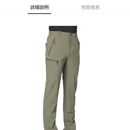
【關於「AFTEE先享後付」】
詳細說明
相關推薦
AFTEE先享後付是「在收到商品之後才付款」的支付方式。 讓您購物簡單
運送方式
便利好安心！
１．簡單：不需註冊會員、不需綁卡、不需儲值。
全家付款取貨
２．便利：只要手機號碼，簡訊認證，即可結帳。
每筆NT$60，滿NT$1,000(含以上)免運費
３．安心：先確認商品／服務後，再付款。
付款後全家取貨
【「AFTEE先享後付」結帳流程】
１．於結帳方式選擇「AFTEE先享後付」後，將跳轉至「AFTEE先享後付」
每筆NT$60，滿NT$1,000(含以上)免運費
結帳頁面，進行簡訊認證並確認金額後，即可完成結帳。
２．訂單成立數日內，您將收到繳費通知簡訊。
萊爾富取貨付款
３．收到繳費通知簡訊後14天內，點擊此簡訊中的連結，可透過四大超商／
每筆NT$60，滿NT$1,000(含以上)免運費
ATM／網路銀行／等多元方式進行付款，方視為交易完成。
※ 請注意：結帳手續完成當下不需立刻繳費，但若您需要取消訂單，請聯絡
付款後萊爾富取貨
購買商品的店家。未經商家同意取消之訂單仍視為有效，需透過AFTEE先享
後付繳納相關費用。
每筆NT$60，滿NT$1,000(含以上)免運費
※ 交易是否成功請以「AFTEE先享後付 」之結帳頁面顯示為準，若有關於
是否繳費成功／繳費後需取消欲退款等相關疑問，請聯繫「AFTEE先享後付
7-11付款取貨
客戶支援中心」
https://netprotections.freshdesk.com/support/home
每筆NT$60，滿NT$1,000(含以上)免運費
【注意事項】
１．透過由恩沛科技股份有限公司提供之「AFTEE先享後付」服務完成之交
付款後7-11取貨
易，需依本服務之必要範圍內提供個人資料，並將交易相關給付款項請求債
每筆NT$60，滿NT$1,000(含以上)免運費
權轉讓予恩沛科技股份有限公司。
２．關於個人資料處理事宜，請瀏覽以下網址：