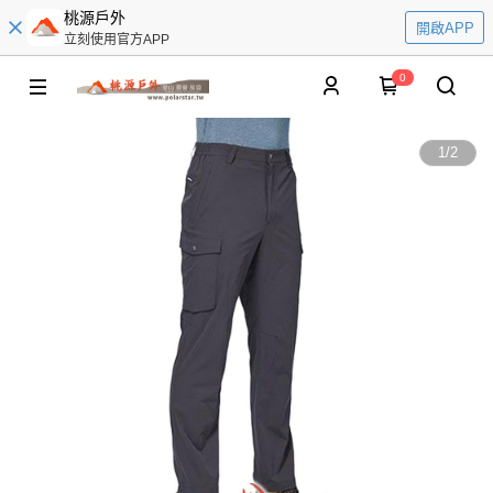
桃源戶外
開啟APP
立刻使用官方APP
0
1
/
2