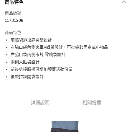
商品特色
信用卡一次付款
商品編號
信用卡分期付款
11781206
3 期 0 利率 每期
NT$793
21家銀行
商品特色
6 期 0 利率 每期
NT$396
21家銀行
合作金庫商業銀行
第一商業銀行
前脇袋排拉鍊開袋設計
華南商業銀行
彰化商業銀行
合作金庫商業銀行
第一商業銀行
超商取貨付款
右脇口袋內側夾車V織帶設計，可掛鑰匙固定或小物品
上海商業儲蓄銀行
台北富邦商業銀行
華南商業銀行
彰化商業銀行
國泰世華商業銀行
兆豐國際商業銀行
右脇口袋內側卡片.零錢袋設計
LINE Pay
上海商業儲蓄銀行
台北富邦商業銀行
臺灣中小企業銀行
台中商業銀行
兩側大貼袋設計
國泰世華商業銀行
兆豐國際商業銀行
匯豐（台灣）商業銀行
華泰商業銀行
Apple Pay
臺灣中小企業銀行
台中商業銀行
前後剪接膝摺可增加膝蓋活動份量
聯邦商業銀行
遠東國際商業銀行
匯豐（台灣）商業銀行
華泰商業銀行
後袋拉鍊開袋設計
街口支付
元大商業銀行
永豐商業銀行
聯邦商業銀行
遠東國際商業銀行
玉山商業銀行
星展（台灣）商業銀行
元大商業銀行
永豐商業銀行
悠遊付
台新國際商業銀行
中國信託商業銀行
玉山商業銀行
星展（台灣）商業銀行
台灣樂天信用卡公司
台新國際商業銀行
中國信託商業銀行
Google Pay
詳細說明
相關推薦
台灣樂天信用卡公司
全盈+PAY
AFTEE先享後付
相關說明