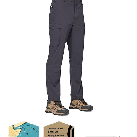
【關於「AFTEE先享後付」】
AFTEE先享後付是「在收到商品之後才付款」的支付方式。 讓您購物簡單
運送方式
便利好安心！
１．簡單：不需註冊會員、不需綁卡、不需儲值。
全家付款取貨
２．便利：只要手機號碼，簡訊認證，即可結帳。
每筆NT$60，滿NT$1,000(含以上)免運費
３．安心：先確認商品／服務後，再付款。
付款後全家取貨
【「AFTEE先享後付」結帳流程】
１．於結帳方式選擇「AFTEE先享後付」後，將跳轉至「AFTEE先享後付」
每筆NT$60，滿NT$1,000(含以上)免運費
結帳頁面，進行簡訊認證並確認金額後，即可完成結帳。
２．訂單成立數日內，您將收到繳費通知簡訊。
萊爾富取貨付款
３．收到繳費通知簡訊後14天內，點擊此簡訊中的連結，可透過四大超商／
每筆NT$60，滿NT$1,000(含以上)免運費
ATM／網路銀行／等多元方式進行付款，方視為交易完成。
※ 請注意：結帳手續完成當下不需立刻繳費，但若您需要取消訂單，請聯絡
付款後萊爾富取貨
購買商品的店家。未經商家同意取消之訂單仍視為有效，需透過AFTEE先享
後付繳納相關費用。
每筆NT$60，滿NT$1,000(含以上)免運費
※ 交易是否成功請以「AFTEE先享後付 」之結帳頁面顯示為準，若有關於
是否繳費成功／繳費後需取消欲退款等相關疑問，請聯繫「AFTEE先享後付
7-11付款取貨
客戶支援中心」
https://netprotections.freshdesk.com/support/home
每筆NT$60，滿NT$1,000(含以上)免運費
【注意事項】
１．透過由恩沛科技股份有限公司提供之「AFTEE先享後付」服務完成之交
付款後7-11取貨
易，需依本服務之必要範圍內提供個人資料，並將交易相關給付款項請求債
每筆NT$60，滿NT$1,000(含以上)免運費
權轉讓予恩沛科技股份有限公司。
２．關於個人資料處理事宜，請瀏覽以下網址：