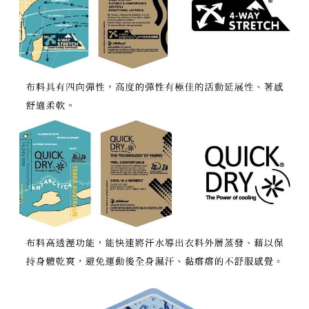
宅配到府
https://aftee.tw/terms/#terms3
３．未成年的使用者請事先徵得法定代理人或監護人之同意方可使用
每筆NT$100，滿NT$1,000(含以上)免運費
「AFTEE先享後付」，若未經同意申辦者引起之損失，本公司不負相關責
任。
桃源戶外門市取貨
４．使用「AFTEE先享後付」時，將依據個別帳號之用戶狀況，依本公司即
每筆NT$100，滿NT$1,000(含以上)免運費
時審查核予不同之上限額度；若仍有額度不足之情形，本公司將視審查結果
請求用戶進行身份認證。
宅配
５．嚴禁一人註冊多個帳號或使用他人資訊註冊。若發現惡意使用之情形，
恩沛科技股份有限公司將有權停止該用戶之使用額度並採取法律行動。
每筆NT$100，滿NT$1,000(含以上)免運費