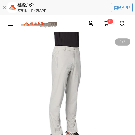
桃源戶外
開啟APP
立刻使用官方APP
0
1
/
2