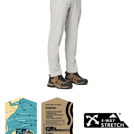
【關於「AFTEE先享後付」】
AFTEE先享後付是「在收到商品之後才付款」的支付方式。 讓您購物簡單
運送方式
便利好安心！
１．簡單：不需註冊會員、不需綁卡、不需儲值。
全家付款取貨
２．便利：只要手機號碼，簡訊認證，即可結帳。
每筆NT$60，滿NT$1,000(含以上)免運費
３．安心：先確認商品／服務後，再付款。
付款後全家取貨
【「AFTEE先享後付」結帳流程】
１．於結帳方式選擇「AFTEE先享後付」後，將跳轉至「AFTEE先享後付」
每筆NT$60，滿NT$1,000(含以上)免運費
結帳頁面，進行簡訊認證並確認金額後，即可完成結帳。
２．訂單成立數日內，您將收到繳費通知簡訊。
萊爾富取貨付款
３．收到繳費通知簡訊後14天內，點擊此簡訊中的連結，可透過四大超商／
每筆NT$60，滿NT$1,000(含以上)免運費
ATM／網路銀行／等多元方式進行付款，方視為交易完成。
※ 請注意：結帳手續完成當下不需立刻繳費，但若您需要取消訂單，請聯絡
付款後萊爾富取貨
購買商品的店家。未經商家同意取消之訂單仍視為有效，需透過AFTEE先享
後付繳納相關費用。
每筆NT$60，滿NT$1,000(含以上)免運費
※ 交易是否成功請以「AFTEE先享後付 」之結帳頁面顯示為準，若有關於
是否繳費成功／繳費後需取消欲退款等相關疑問，請聯繫「AFTEE先享後付
7-11付款取貨
客戶支援中心」
https://netprotections.freshdesk.com/support/home
每筆NT$60，滿NT$1,000(含以上)免運費
【注意事項】
１．透過由恩沛科技股份有限公司提供之「AFTEE先享後付」服務完成之交
付款後7-11取貨
易，需依本服務之必要範圍內提供個人資料，並將交易相關給付款項請求債
每筆NT$60，滿NT$1,000(含以上)免運費
權轉讓予恩沛科技股份有限公司。
２．關於個人資料處理事宜，請瀏覽以下網址：