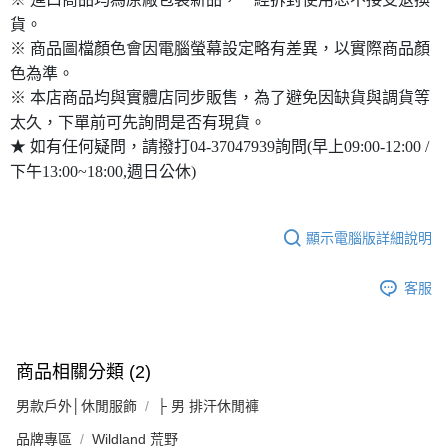
貨。
※ 商品圖檔顏色會因電腦螢幕設定略有差異，以實際商品顏
色為準。
※ 本店商品均與實體店同步販售，為了避免因缺貨與調貨等
太久，下單前可先詢問是否有現貨。
★ 如有任何疑問，請撥打04-37047939詢問(早上09:00-12:00 /
下午13:00~18:00,週日公休)
顯示電腦版詳細說明
客服
商品相關分類 (2)
男款戶外│休閒服飾
├ 男 排汗休閒褲
品牌專區
Wildland 荒野