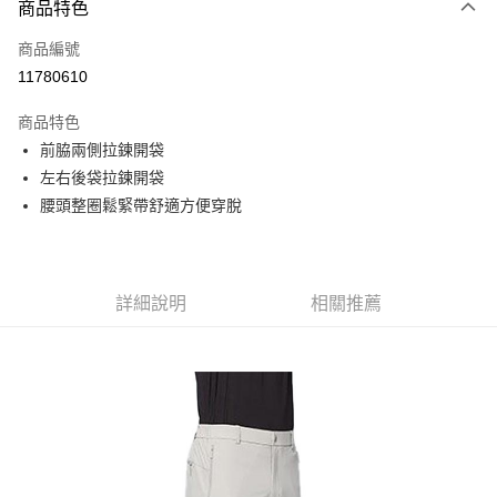
商品特色
信用卡一次付款
商品編號
信用卡分期付款
11780610
3 期 0 利率 每期
NT$793
21家銀行
商品特色
6 期 0 利率 每期
NT$396
21家銀行
合作金庫商業銀行
第一商業銀行
前脇兩側拉鍊開袋
華南商業銀行
彰化商業銀行
合作金庫商業銀行
第一商業銀行
超商取貨付款
左右後袋拉鍊開袋
上海商業儲蓄銀行
台北富邦商業銀行
華南商業銀行
彰化商業銀行
國泰世華商業銀行
兆豐國際商業銀行
腰頭整圈鬆緊帶舒適方便穿脫
LINE Pay
上海商業儲蓄銀行
台北富邦商業銀行
臺灣中小企業銀行
台中商業銀行
國泰世華商業銀行
兆豐國際商業銀行
匯豐（台灣）商業銀行
華泰商業銀行
Apple Pay
臺灣中小企業銀行
台中商業銀行
聯邦商業銀行
遠東國際商業銀行
匯豐（台灣）商業銀行
華泰商業銀行
街口支付
元大商業銀行
永豐商業銀行
詳細說明
相關推薦
聯邦商業銀行
遠東國際商業銀行
玉山商業銀行
星展（台灣）商業銀行
元大商業銀行
永豐商業銀行
悠遊付
台新國際商業銀行
中國信託商業銀行
玉山商業銀行
星展（台灣）商業銀行
台灣樂天信用卡公司
台新國際商業銀行
中國信託商業銀行
Google Pay
台灣樂天信用卡公司
全盈+PAY
AFTEE先享後付
相關說明