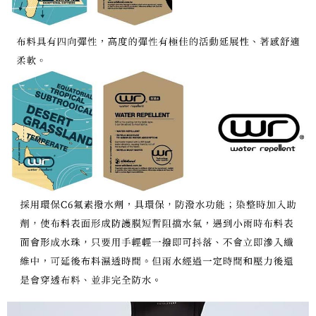
宅配到府
https://aftee.tw/terms/#terms3
３．未成年的使用者請事先徵得法定代理人或監護人之同意方可使用
每筆NT$100，滿NT$1,000(含以上)免運費
「AFTEE先享後付」，若未經同意申辦者引起之損失，本公司不負相關責
任。
桃源戶外門市取貨
４．使用「AFTEE先享後付」時，將依據個別帳號之用戶狀況，依本公司即
每筆NT$100，滿NT$1,000(含以上)免運費
時審查核予不同之上限額度；若仍有額度不足之情形，本公司將視審查結果
請求用戶進行身份認證。
宅配
５．嚴禁一人註冊多個帳號或使用他人資訊註冊。若發現惡意使用之情形，
恩沛科技股份有限公司將有權停止該用戶之使用額度並採取法律行動。
每筆NT$100，滿NT$1,000(含以上)免運費