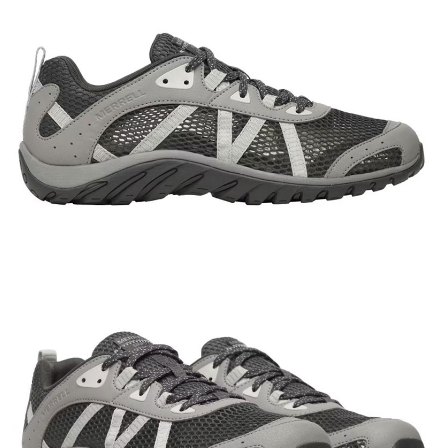
【關於「AFTEE先享後付」】
AFTEE先享後付是「在收到商品之後才付款」的支付方式。 讓您購物簡單
運送方式
便利好安心！
１．簡單：不需註冊會員、不需綁卡、不需儲值。
全家付款取貨
２．便利：只要手機號碼，簡訊認證，即可結帳。
每筆NT$60，滿NT$1,000(含以上)免運費
３．安心：先確認商品／服務後，再付款。
付款後全家取貨
【「AFTEE先享後付」結帳流程】
１．於結帳方式選擇「AFTEE先享後付」後，將跳轉至「AFTEE先享後付」
每筆NT$60，滿NT$1,000(含以上)免運費
結帳頁面，進行簡訊認證並確認金額後，即可完成結帳。
２．訂單成立數日內，您將收到繳費通知簡訊。
萊爾富取貨付款
３．收到繳費通知簡訊後14天內，點擊此簡訊中的連結，可透過四大超商／
每筆NT$60，滿NT$1,000(含以上)免運費
ATM／網路銀行／等多元方式進行付款，方視為交易完成。
※ 請注意：結帳手續完成當下不需立刻繳費，但若您需要取消訂單，請聯絡
付款後萊爾富取貨
購買商品的店家。未經商家同意取消之訂單仍視為有效，需透過AFTEE先享
後付繳納相關費用。
每筆NT$60，滿NT$1,000(含以上)免運費
※ 交易是否成功請以「AFTEE先享後付 」之結帳頁面顯示為準，若有關於
是否繳費成功／繳費後需取消欲退款等相關疑問，請聯繫「AFTEE先享後付
7-11付款取貨
客戶支援中心」
https://netprotections.freshdesk.com/support/home
每筆NT$60，滿NT$1,000(含以上)免運費
【注意事項】
１．透過由恩沛科技股份有限公司提供之「AFTEE先享後付」服務完成之交
付款後7-11取貨
易，需依本服務之必要範圍內提供個人資料，並將交易相關給付款項請求債
每筆NT$60，滿NT$1,000(含以上)免運費
權轉讓予恩沛科技股份有限公司。
２．關於個人資料處理事宜，請瀏覽以下網址：