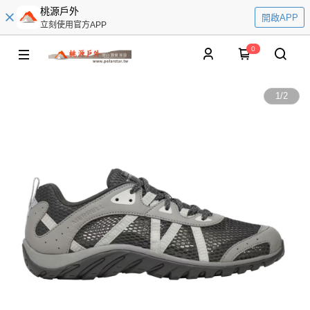
桃源戶外
開啟APP
立刻使用官方APP
0
1
/
2