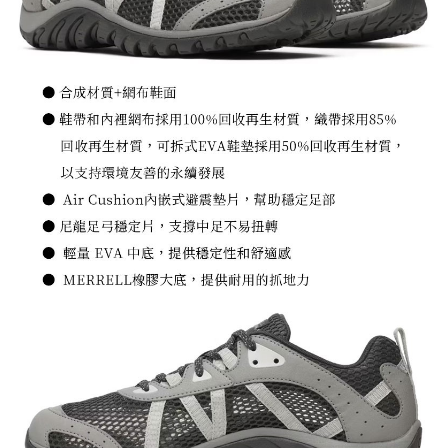
宅配到府
https://aftee.tw/terms/#terms3
３．未成年的使用者請事先徵得法定代理人或監護人之同意方可使用
每筆NT$100，滿NT$1,000(含以上)免運費
「AFTEE先享後付」，若未經同意申辦者引起之損失，本公司不負相關責
任。
桃源戶外門市取貨
４．使用「AFTEE先享後付」時，將依據個別帳號之用戶狀況，依本公司即
每筆NT$100，滿NT$1,000(含以上)免運費
時審查核予不同之上限額度；若仍有額度不足之情形，本公司將視審查結果
請求用戶進行身份認證。
宅配
５．嚴禁一人註冊多個帳號或使用他人資訊註冊。若發現惡意使用之情形，
恩沛科技股份有限公司將有權停止該用戶之使用額度並採取法律行動。
每筆NT$100，滿NT$1,000(含以上)免運費