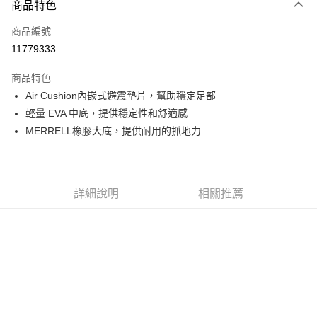
商品特色
信用卡一次付款
商品編號
信用卡分期付款
11779333
3 期 0 利率 每期
NT$843
21家銀行
商品特色
6 期 0 利率 每期
NT$421
21家銀行
合作金庫商業銀行
第一商業銀行
Air Cushion內嵌式避震墊片，幫助穩定足部
華南商業銀行
彰化商業銀行
合作金庫商業銀行
第一商業銀行
超商取貨付款
輕量 EVA 中底，提供穩定性和舒適感
上海商業儲蓄銀行
台北富邦商業銀行
華南商業銀行
彰化商業銀行
國泰世華商業銀行
兆豐國際商業銀行
MERRELL橡膠大底，提供耐用的抓地力
LINE Pay
上海商業儲蓄銀行
台北富邦商業銀行
臺灣中小企業銀行
台中商業銀行
國泰世華商業銀行
兆豐國際商業銀行
匯豐（台灣）商業銀行
華泰商業銀行
Apple Pay
臺灣中小企業銀行
台中商業銀行
聯邦商業銀行
遠東國際商業銀行
匯豐（台灣）商業銀行
華泰商業銀行
街口支付
元大商業銀行
永豐商業銀行
詳細說明
相關推薦
聯邦商業銀行
遠東國際商業銀行
玉山商業銀行
星展（台灣）商業銀行
元大商業銀行
永豐商業銀行
悠遊付
台新國際商業銀行
中國信託商業銀行
玉山商業銀行
星展（台灣）商業銀行
台灣樂天信用卡公司
台新國際商業銀行
中國信託商業銀行
Google Pay
台灣樂天信用卡公司
全盈+PAY
AFTEE先享後付
相關說明