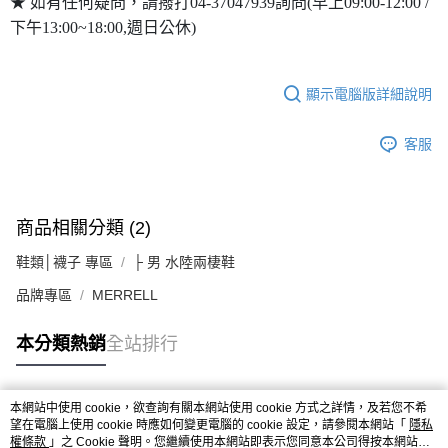
★ 如有任何疑問，請撥打04-37047939詢問(早上09:00-12:00 /
下午13:00~18:00,週日公休)
顯示電腦版詳細說明
客服
商品相關分類 (2)
鞋類│襪子 專區
├ 男 水陸兩棲鞋
品牌專區
MERRELL
本分類熱銷
全站排行
本網站中使用 cookie，欲查詢有關本網站使用 cookie 方式之詳情，及若您不希
熱門標籤
望在電腦上使用 cookie 時應如何變更電腦的 cookie 設定，請參閱本網站「
隱私
權條款
」之 Cookie 聲明。您繼續使用本網站即表示您同意本公司得按本網站使