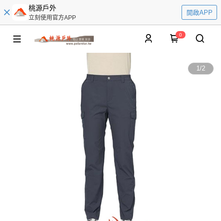
桃源戶外
開啟APP
立刻使用官方APP
0
1
/
2