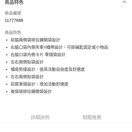
商品特色
信用卡一次付款
商品編號
信用卡分期付款
11777688
3 期 0 利率 每期
NT$693
21家銀行
商品特色
6 期 0 利率 每期
NT$346
21家銀行
合作金庫商業銀行
第一商業銀行
前脇兩側袋排拉鍊開袋設計
華南商業銀行
彰化商業銀行
合作金庫商業銀行
第一商業銀行
超商取貨付款
右脇口袋內側夾車V織帶設計，可掛鑰匙固定或小物品
上海商業儲蓄銀行
台北富邦商業銀行
華南商業銀行
彰化商業銀行
國泰世華商業銀行
兆豐國際商業銀行
右脇口袋內側卡片.零錢袋設計
LINE Pay
上海商業儲蓄銀行
台北富邦商業銀行
臺灣中小企業銀行
台中商業銀行
左右兩側貼袋設計
國泰世華商業銀行
兆豐國際商業銀行
匯豐（台灣）商業銀行
華泰商業銀行
Apple Pay
臺灣中小企業銀行
台中商業銀行
襠底剪接設計，提高活動自由度及舒適度
聯邦商業銀行
遠東國際商業銀行
匯豐（台灣）商業銀行
華泰商業銀行
左右兩側貼袋設計
街口支付
元大商業銀行
永豐商業銀行
聯邦商業銀行
遠東國際商業銀行
前膝車摺設計，增加活動舒適度
玉山商業銀行
星展（台灣）商業銀行
元大商業銀行
永豐商業銀行
悠遊付
後袋袋排拉鍊開袋設計
台新國際商業銀行
中國信託商業銀行
玉山商業銀行
星展（台灣）商業銀行
台灣樂天信用卡公司
台新國際商業銀行
中國信託商業銀行
Google Pay
台灣樂天信用卡公司
全盈+PAY
詳細說明
相關推薦
AFTEE先享後付
相關說明