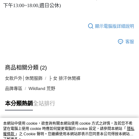
下午13:00~18:00,週日公休)
顯示電腦版詳細說明
客服
商品相關分類 (2)
女款戶外│休閒服飾
├ 女 排汗休閒褲
品牌專區
Wildland 荒野
本分類熱銷
全站排行
本網站中使用 cookie，欲查詢有關本網站使用 cookie 方式之詳情，及若您不希
熱門標籤
望在電腦上使用 cookie 時應如何變更電腦的 cookie 設定，請參閱本網站「
隱私
權條款
」之 Cookie 聲明。您繼續使用本網站即表示您同意本公司得按本網站使