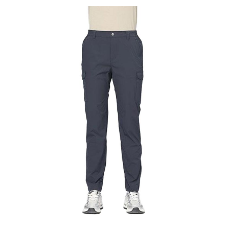
【關於「AFTEE先享後付」】
AFTEE先享後付是「在收到商品之後才付款」的支付方式。 讓您購物簡單
運送方式
便利好安心！
１．簡單：不需註冊會員、不需綁卡、不需儲值。
全家付款取貨
２．便利：只要手機號碼，簡訊認證，即可結帳。
每筆NT$60，滿NT$1,000(含以上)免運費
３．安心：先確認商品／服務後，再付款。
付款後全家取貨
【「AFTEE先享後付」結帳流程】
１．於結帳方式選擇「AFTEE先享後付」後，將跳轉至「AFTEE先享後付」
每筆NT$60，滿NT$1,000(含以上)免運費
結帳頁面，進行簡訊認證並確認金額後，即可完成結帳。
２．訂單成立數日內，您將收到繳費通知簡訊。
萊爾富取貨付款
３．收到繳費通知簡訊後14天內，點擊此簡訊中的連結，可透過四大超商／
每筆NT$60，滿NT$1,000(含以上)免運費
ATM／網路銀行／等多元方式進行付款，方視為交易完成。
※ 請注意：結帳手續完成當下不需立刻繳費，但若您需要取消訂單，請聯絡
付款後萊爾富取貨
購買商品的店家。未經商家同意取消之訂單仍視為有效，需透過AFTEE先享
後付繳納相關費用。
每筆NT$60，滿NT$1,000(含以上)免運費
※ 交易是否成功請以「AFTEE先享後付 」之結帳頁面顯示為準，若有關於
是否繳費成功／繳費後需取消欲退款等相關疑問，請聯繫「AFTEE先享後付
7-11付款取貨
客戶支援中心」
https://netprotections.freshdesk.com/support/home
每筆NT$60，滿NT$1,000(含以上)免運費
【注意事項】
１．透過由恩沛科技股份有限公司提供之「AFTEE先享後付」服務完成之交
付款後7-11取貨
易，需依本服務之必要範圍內提供個人資料，並將交易相關給付款項請求債
每筆NT$60，滿NT$1,000(含以上)免運費
權轉讓予恩沛科技股份有限公司。
２．關於個人資料處理事宜，請瀏覽以下網址：