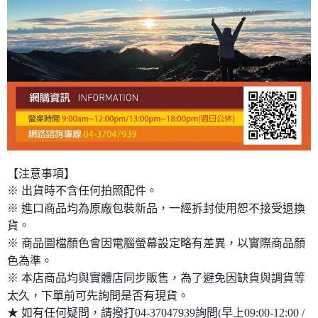
【注意事項】
※ 出貨時不含任何拍照配件。
※ 進口商品均為原廠包裝新品，一經拆封使用恕不接受退換
貨。
※ 商品圖檔顏色會因電腦螢幕設定略有差異，以實際商品顏
色為準。
※ 本店商品均與實體店同步販售，為了避免因缺貨與調貨等
太久，下單前可先詢問是否有現貨。
★ 如有任何疑問，請撥打04-37047939詢問(早上09:00-12:00 /