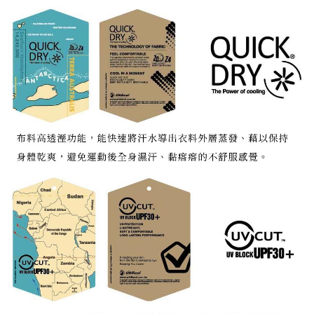
宅配到府
https://aftee.tw/terms/#terms3
３．未成年的使用者請事先徵得法定代理人或監護人之同意方可使用
每筆NT$100，滿NT$1,000(含以上)免運費
「AFTEE先享後付」，若未經同意申辦者引起之損失，本公司不負相關責
任。
桃源戶外門市取貨
４．使用「AFTEE先享後付」時，將依據個別帳號之用戶狀況，依本公司即
每筆NT$100，滿NT$1,000(含以上)免運費
時審查核予不同之上限額度；若仍有額度不足之情形，本公司將視審查結果
請求用戶進行身份認證。
宅配
５．嚴禁一人註冊多個帳號或使用他人資訊註冊。若發現惡意使用之情形，
恩沛科技股份有限公司將有權停止該用戶之使用額度並採取法律行動。
每筆NT$100，滿NT$1,000(含以上)免運費