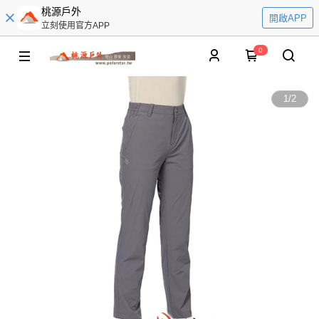
桃源戶外
開啟APP
立刻使用官方APP
0
1
/
2