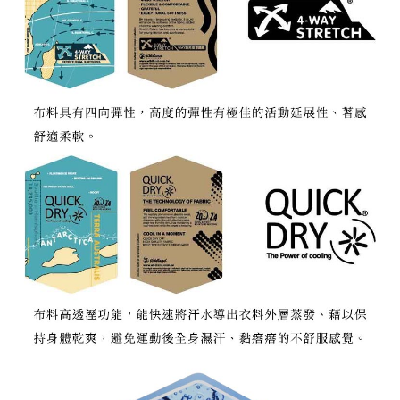
宅配到府
https://aftee.tw/terms/#terms3
３．未成年的使用者請事先徵得法定代理人或監護人之同意方可使用
每筆NT$100，滿NT$1,000(含以上)免運費
「AFTEE先享後付」，若未經同意申辦者引起之損失，本公司不負相關責
任。
桃源戶外門市取貨
４．使用「AFTEE先享後付」時，將依據個別帳號之用戶狀況，依本公司即
每筆NT$100，滿NT$1,000(含以上)免運費
時審查核予不同之上限額度；若仍有額度不足之情形，本公司將視審查結果
請求用戶進行身份認證。
宅配
５．嚴禁一人註冊多個帳號或使用他人資訊註冊。若發現惡意使用之情形，
恩沛科技股份有限公司將有權停止該用戶之使用額度並採取法律行動。
每筆NT$100，滿NT$1,000(含以上)免運費