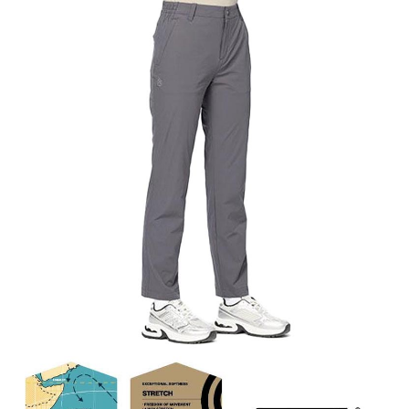
【關於「AFTEE先享後付」】
AFTEE先享後付是「在收到商品之後才付款」的支付方式。 讓您購物簡單
運送方式
便利好安心！
１．簡單：不需註冊會員、不需綁卡、不需儲值。
全家付款取貨
２．便利：只要手機號碼，簡訊認證，即可結帳。
每筆NT$60，滿NT$1,000(含以上)免運費
３．安心：先確認商品／服務後，再付款。
付款後全家取貨
【「AFTEE先享後付」結帳流程】
１．於結帳方式選擇「AFTEE先享後付」後，將跳轉至「AFTEE先享後付」
每筆NT$60，滿NT$1,000(含以上)免運費
結帳頁面，進行簡訊認證並確認金額後，即可完成結帳。
２．訂單成立數日內，您將收到繳費通知簡訊。
萊爾富取貨付款
３．收到繳費通知簡訊後14天內，點擊此簡訊中的連結，可透過四大超商／
每筆NT$60，滿NT$1,000(含以上)免運費
ATM／網路銀行／等多元方式進行付款，方視為交易完成。
※ 請注意：結帳手續完成當下不需立刻繳費，但若您需要取消訂單，請聯絡
付款後萊爾富取貨
購買商品的店家。未經商家同意取消之訂單仍視為有效，需透過AFTEE先享
後付繳納相關費用。
每筆NT$60，滿NT$1,000(含以上)免運費
※ 交易是否成功請以「AFTEE先享後付 」之結帳頁面顯示為準，若有關於
是否繳費成功／繳費後需取消欲退款等相關疑問，請聯繫「AFTEE先享後付
7-11付款取貨
客戶支援中心」
https://netprotections.freshdesk.com/support/home
每筆NT$60，滿NT$1,000(含以上)免運費
【注意事項】
１．透過由恩沛科技股份有限公司提供之「AFTEE先享後付」服務完成之交
付款後7-11取貨
易，需依本服務之必要範圍內提供個人資料，並將交易相關給付款項請求債
每筆NT$60，滿NT$1,000(含以上)免運費
權轉讓予恩沛科技股份有限公司。
２．關於個人資料處理事宜，請瀏覽以下網址：