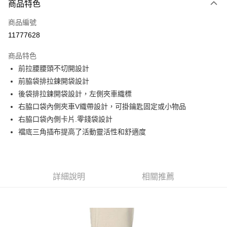
商品特色
信用卡一次付款
商品編號
信用卡分期付款
11777628
3 期 0 利率 每期
NT$760
21家銀行
商品特色
6 期 0 利率 每期
NT$380
21家銀行
合作金庫商業銀行
第一商業銀行
前拉腰腰頭不切開設計
華南商業銀行
彰化商業銀行
合作金庫商業銀行
第一商業銀行
超商取貨付款
前脇袋排拉鍊開袋設計
上海商業儲蓄銀行
台北富邦商業銀行
華南商業銀行
彰化商業銀行
國泰世華商業銀行
兆豐國際商業銀行
後袋排拉鍊開袋設計，左側夾車織標
LINE Pay
上海商業儲蓄銀行
台北富邦商業銀行
臺灣中小企業銀行
台中商業銀行
右脇口袋內側夾車V織帶設計，可掛鑰匙固定或小物品
國泰世華商業銀行
兆豐國際商業銀行
匯豐（台灣）商業銀行
華泰商業銀行
Apple Pay
臺灣中小企業銀行
台中商業銀行
右脇口袋內側卡片.零錢袋設計
聯邦商業銀行
遠東國際商業銀行
匯豐（台灣）商業銀行
華泰商業銀行
襠底三角插布提高了活動靈活性和舒適度
街口支付
元大商業銀行
永豐商業銀行
聯邦商業銀行
遠東國際商業銀行
玉山商業銀行
星展（台灣）商業銀行
元大商業銀行
永豐商業銀行
悠遊付
台新國際商業銀行
中國信託商業銀行
玉山商業銀行
星展（台灣）商業銀行
台灣樂天信用卡公司
台新國際商業銀行
中國信託商業銀行
Google Pay
詳細說明
相關推薦
台灣樂天信用卡公司
全盈+PAY
AFTEE先享後付
相關說明