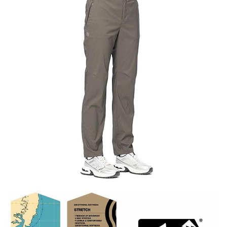
【關於「AFTEE先享後付」】
AFTEE先享後付是「在收到商品之後才付款」的支付方式。 讓您購物簡單
運送方式
便利好安心！
１．簡單：不需註冊會員、不需綁卡、不需儲值。
全家付款取貨
２．便利：只要手機號碼，簡訊認證，即可結帳。
每筆NT$60，滿NT$1,000(含以上)免運費
３．安心：先確認商品／服務後，再付款。
付款後全家取貨
【「AFTEE先享後付」結帳流程】
１．於結帳方式選擇「AFTEE先享後付」後，將跳轉至「AFTEE先享後付」
每筆NT$60，滿NT$1,000(含以上)免運費
結帳頁面，進行簡訊認證並確認金額後，即可完成結帳。
２．訂單成立數日內，您將收到繳費通知簡訊。
萊爾富取貨付款
３．收到繳費通知簡訊後14天內，點擊此簡訊中的連結，可透過四大超商／
每筆NT$60，滿NT$1,000(含以上)免運費
ATM／網路銀行／等多元方式進行付款，方視為交易完成。
※ 請注意：結帳手續完成當下不需立刻繳費，但若您需要取消訂單，請聯絡
付款後萊爾富取貨
購買商品的店家。未經商家同意取消之訂單仍視為有效，需透過AFTEE先享
後付繳納相關費用。
每筆NT$60，滿NT$1,000(含以上)免運費
※ 交易是否成功請以「AFTEE先享後付 」之結帳頁面顯示為準，若有關於
是否繳費成功／繳費後需取消欲退款等相關疑問，請聯繫「AFTEE先享後付
7-11付款取貨
客戶支援中心」
https://netprotections.freshdesk.com/support/home
每筆NT$60，滿NT$1,000(含以上)免運費
【注意事項】
１．透過由恩沛科技股份有限公司提供之「AFTEE先享後付」服務完成之交
付款後7-11取貨
易，需依本服務之必要範圍內提供個人資料，並將交易相關給付款項請求債
每筆NT$60，滿NT$1,000(含以上)免運費
權轉讓予恩沛科技股份有限公司。
２．關於個人資料處理事宜，請瀏覽以下網址：