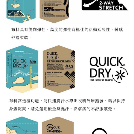
宅配到府
https://aftee.tw/terms/#terms3
３．未成年的使用者請事先徵得法定代理人或監護人之同意方可使用
每筆NT$100，滿NT$1,000(含以上)免運費
「AFTEE先享後付」，若未經同意申辦者引起之損失，本公司不負相關責
任。
桃源戶外門市取貨
４．使用「AFTEE先享後付」時，將依據個別帳號之用戶狀況，依本公司即
每筆NT$100，滿NT$1,000(含以上)免運費
時審查核予不同之上限額度；若仍有額度不足之情形，本公司將視審查結果
請求用戶進行身份認證。
宅配
５．嚴禁一人註冊多個帳號或使用他人資訊註冊。若發現惡意使用之情形，
恩沛科技股份有限公司將有權停止該用戶之使用額度並採取法律行動。
每筆NT$100，滿NT$1,000(含以上)免運費