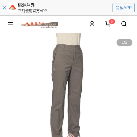
桃源戶外
開啟APP
立刻使用官方APP
0
1
/
2