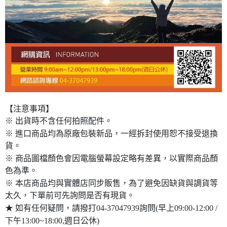
【注意事項】
※ 出貨時不含任何拍照配件。
※ 進口商品均為原廠包裝新品，一經拆封使用恕不接受退換
貨。
※ 商品圖檔顏色會因電腦螢幕設定略有差異，以實際商品顏
色為準。
※ 本店商品均與實體店同步販售，為了避免因缺貨與調貨等
太久，下單前可先詢問是否有現貨。
★ 如有任何疑問，請撥打04-37047939詢問(早上09:00-12:00 /
下午13:00~18:00,週日公休)