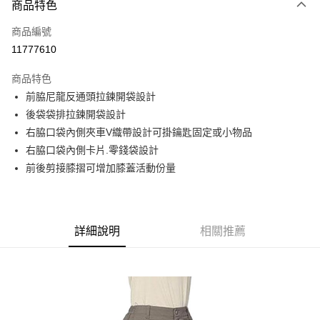
商品特色
信用卡一次付款
商品編號
信用卡分期付款
11777610
3 期 0 利率 每期
NT$726
21家銀行
商品特色
6 期 0 利率 每期
NT$363
21家銀行
合作金庫商業銀行
第一商業銀行
前脇尼龍反通頭拉鍊開袋設計
華南商業銀行
彰化商業銀行
合作金庫商業銀行
第一商業銀行
超商取貨付款
後袋袋排拉鍊開袋設計
上海商業儲蓄銀行
台北富邦商業銀行
華南商業銀行
彰化商業銀行
國泰世華商業銀行
兆豐國際商業銀行
右脇口袋內側夾車V織帶設計可掛鑰匙固定或小物品
LINE Pay
上海商業儲蓄銀行
台北富邦商業銀行
臺灣中小企業銀行
台中商業銀行
右脇口袋內側卡片.零錢袋設計
國泰世華商業銀行
兆豐國際商業銀行
匯豐（台灣）商業銀行
華泰商業銀行
Apple Pay
臺灣中小企業銀行
台中商業銀行
前後剪接膝摺可增加膝蓋活動份量
聯邦商業銀行
遠東國際商業銀行
匯豐（台灣）商業銀行
華泰商業銀行
街口支付
元大商業銀行
永豐商業銀行
聯邦商業銀行
遠東國際商業銀行
玉山商業銀行
星展（台灣）商業銀行
元大商業銀行
永豐商業銀行
悠遊付
台新國際商業銀行
中國信託商業銀行
玉山商業銀行
星展（台灣）商業銀行
詳細說明
相關推薦
台灣樂天信用卡公司
台新國際商業銀行
中國信託商業銀行
Google Pay
台灣樂天信用卡公司
全盈+PAY
AFTEE先享後付
相關說明