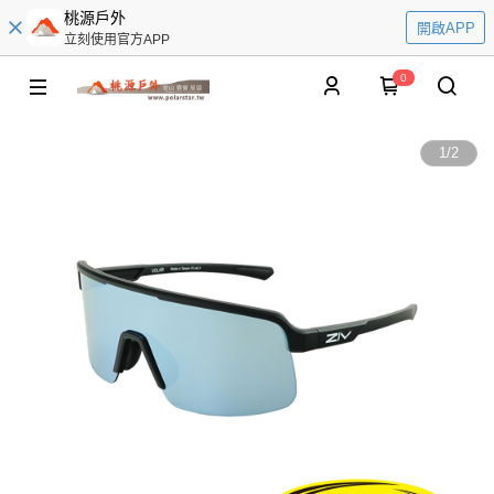
桃源戶外
開啟APP
立刻使用官方APP
0
1
/
2