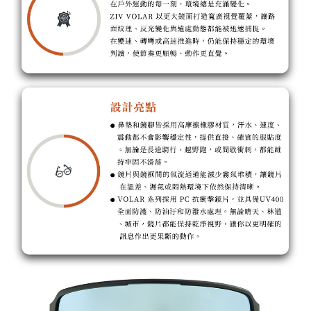
「AFTEE先享後付」，若未經同意申辦者引起之損失，本公司不負相關責
任。
桃源戶外門市取貨
４．使用「AFTEE先享後付」時，將依據個別帳號之用戶狀況，依本公司即
每筆NT$100，滿NT$1,000(含以上)免運費
時審查核予不同之上限額度；若仍有額度不足之情形，本公司將視審查結果
請求用戶進行身份認證。
宅配
５．嚴禁一人註冊多個帳號或使用他人資訊註冊。若發現惡意使用之情形，
恩沛科技股份有限公司將有權停止該用戶之使用額度並採取法律行動。
每筆NT$100，滿NT$1,000(含以上)免運費