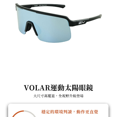
運送方式
便利好安心！
１．簡單：不需註冊會員、不需綁卡、不需儲值。
全家付款取貨
２．便利：只要手機號碼，簡訊認證，即可結帳。
每筆NT$60，滿NT$1,000(含以上)免運費
３．安心：先確認商品／服務後，再付款。
付款後全家取貨
【「AFTEE先享後付」結帳流程】
１．於結帳方式選擇「AFTEE先享後付」後，將跳轉至「AFTEE先享後付」
每筆NT$60，滿NT$1,000(含以上)免運費
結帳頁面，進行簡訊認證並確認金額後，即可完成結帳。
２．訂單成立數日內，您將收到繳費通知簡訊。
萊爾富取貨付款
３．收到繳費通知簡訊後14天內，點擊此簡訊中的連結，可透過四大超商／
每筆NT$60，滿NT$1,000(含以上)免運費
ATM／網路銀行／等多元方式進行付款，方視為交易完成。
※ 請注意：結帳手續完成當下不需立刻繳費，但若您需要取消訂單，請聯絡
付款後萊爾富取貨
購買商品的店家。未經商家同意取消之訂單仍視為有效，需透過AFTEE先享
後付繳納相關費用。
每筆NT$60，滿NT$1,000(含以上)免運費
※ 交易是否成功請以「AFTEE先享後付 」之結帳頁面顯示為準，若有關於
是否繳費成功／繳費後需取消欲退款等相關疑問，請聯繫「AFTEE先享後付
7-11付款取貨
客戶支援中心」
https://netprotections.freshdesk.com/support/home
每筆NT$60，滿NT$1,000(含以上)免運費
【注意事項】
１．透過由恩沛科技股份有限公司提供之「AFTEE先享後付」服務完成之交
付款後7-11取貨
易，需依本服務之必要範圍內提供個人資料，並將交易相關給付款項請求債
每筆NT$60，滿NT$1,000(含以上)免運費
權轉讓予恩沛科技股份有限公司。
２．關於個人資料處理事宜，請瀏覽以下網址：
宅配到府
https://aftee.tw/terms/#terms3
３．未成年的使用者請事先徵得法定代理人或監護人之同意方可使用
每筆NT$100，滿NT$1,000(含以上)免運費