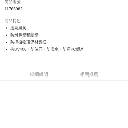
商品編號
信用卡分期付款
11766982
3 期 0 利率 每期
NT$660
21家銀行
商品特色
6 期 0 利率 每期
NT$330
21家銀行
合作金庫商業銀行
第一商業銀行
透氣風洞
華南商業銀行
彰化商業銀行
合作金庫商業銀行
第一商業銀行
超商取貨付款
防滑鼻墊和腳墊
上海商業儲蓄銀行
台北富邦商業銀行
華南商業銀行
彰化商業銀行
國泰世華商業銀行
兆豐國際商業銀行
防撞植物環保材質框
LINE Pay
上海商業儲蓄銀行
台北富邦商業銀行
臺灣中小企業銀行
台中商業銀行
抗UV400、防油汙、防潑水、防撞PC鏡片
國泰世華商業銀行
兆豐國際商業銀行
匯豐（台灣）商業銀行
華泰商業銀行
Apple Pay
臺灣中小企業銀行
台中商業銀行
聯邦商業銀行
遠東國際商業銀行
匯豐（台灣）商業銀行
華泰商業銀行
街口支付
元大商業銀行
永豐商業銀行
聯邦商業銀行
遠東國際商業銀行
玉山商業銀行
星展（台灣）商業銀行
元大商業銀行
永豐商業銀行
詳細說明
相關推薦
悠遊付
台新國際商業銀行
中國信託商業銀行
玉山商業銀行
星展（台灣）商業銀行
台灣樂天信用卡公司
台新國際商業銀行
中國信託商業銀行
Google Pay
台灣樂天信用卡公司
全盈+PAY
AFTEE先享後付
相關說明
【關於「AFTEE先享後付」】
AFTEE先享後付是「在收到商品之後才付款」的支付方式。 讓您購物簡單