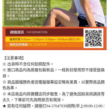
【注意事項】
※ 出貨時不含任何拍照配件。
※ 進口商品均為原廠包裝新品，一經拆封使用恕不接受退換
貨。
※ 商品圖檔顏色會因電腦螢幕設定略有差異，以實際商品顏
色為準。
※ 本店商品均與實體店同步販售，為了避免因缺貨與調貨等
太久，下單前可先詢問是否有現貨。
★ 如有任何疑問，請撥打04-37047939詢問(早上09:00-12:00 /