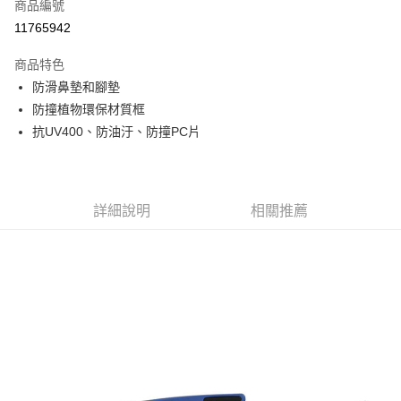
商品編號
信用卡分期付款
11765942
3 期 0 利率 每期
NT$660
21家銀行
商品特色
6 期 0 利率 每期
NT$330
21家銀行
合作金庫商業銀行
第一商業銀行
防滑鼻墊和腳墊
華南商業銀行
彰化商業銀行
合作金庫商業銀行
第一商業銀行
超商取貨付款
防撞植物環保材質框
上海商業儲蓄銀行
台北富邦商業銀行
華南商業銀行
彰化商業銀行
國泰世華商業銀行
兆豐國際商業銀行
抗UV400、防油汙、防撞PC片
LINE Pay
上海商業儲蓄銀行
台北富邦商業銀行
臺灣中小企業銀行
台中商業銀行
國泰世華商業銀行
兆豐國際商業銀行
匯豐（台灣）商業銀行
華泰商業銀行
Apple Pay
臺灣中小企業銀行
台中商業銀行
聯邦商業銀行
遠東國際商業銀行
匯豐（台灣）商業銀行
華泰商業銀行
街口支付
元大商業銀行
永豐商業銀行
詳細說明
相關推薦
聯邦商業銀行
遠東國際商業銀行
玉山商業銀行
星展（台灣）商業銀行
元大商業銀行
永豐商業銀行
悠遊付
台新國際商業銀行
中國信託商業銀行
玉山商業銀行
星展（台灣）商業銀行
台灣樂天信用卡公司
台新國際商業銀行
中國信託商業銀行
Google Pay
台灣樂天信用卡公司
全盈+PAY
AFTEE先享後付
相關說明
【關於「AFTEE先享後付」】
AFTEE先享後付是「在收到商品之後才付款」的支付方式。 讓您購物簡單