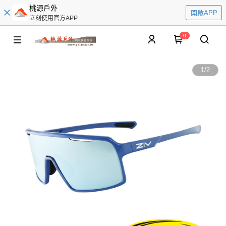
桃源戶外
開啟APP
立刻使用官方APP
0
1
/
2