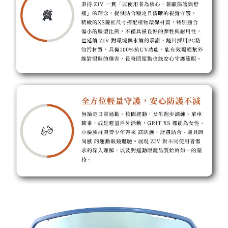
「AFTEE先享後付」，若未經同意申辦者引起之損失，本公司不負相關責
任。
桃源戶外門市取貨
４．使用「AFTEE先享後付」時，將依據個別帳號之用戶狀況，依本公司即
每筆NT$100，滿NT$1,000(含以上)免運費
時審查核予不同之上限額度；若仍有額度不足之情形，本公司將視審查結果
請求用戶進行身份認證。
宅配
５．嚴禁一人註冊多個帳號或使用他人資訊註冊。若發現惡意使用之情形，
恩沛科技股份有限公司將有權停止該用戶之使用額度並採取法律行動。
每筆NT$100，滿NT$1,000(含以上)免運費