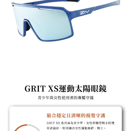
運送方式
便利好安心！
１．簡單：不需註冊會員、不需綁卡、不需儲值。
全家付款取貨
２．便利：只要手機號碼，簡訊認證，即可結帳。
每筆NT$60，滿NT$1,000(含以上)免運費
３．安心：先確認商品／服務後，再付款。
付款後全家取貨
【「AFTEE先享後付」結帳流程】
１．於結帳方式選擇「AFTEE先享後付」後，將跳轉至「AFTEE先享後付」
每筆NT$60，滿NT$1,000(含以上)免運費
結帳頁面，進行簡訊認證並確認金額後，即可完成結帳。
２．訂單成立數日內，您將收到繳費通知簡訊。
萊爾富取貨付款
３．收到繳費通知簡訊後14天內，點擊此簡訊中的連結，可透過四大超商／
每筆NT$60，滿NT$1,000(含以上)免運費
ATM／網路銀行／等多元方式進行付款，方視為交易完成。
※ 請注意：結帳手續完成當下不需立刻繳費，但若您需要取消訂單，請聯絡
付款後萊爾富取貨
購買商品的店家。未經商家同意取消之訂單仍視為有效，需透過AFTEE先享
後付繳納相關費用。
每筆NT$60，滿NT$1,000(含以上)免運費
※ 交易是否成功請以「AFTEE先享後付 」之結帳頁面顯示為準，若有關於
是否繳費成功／繳費後需取消欲退款等相關疑問，請聯繫「AFTEE先享後付
7-11付款取貨
客戶支援中心」
https://netprotections.freshdesk.com/support/home
每筆NT$60，滿NT$1,000(含以上)免運費
【注意事項】
１．透過由恩沛科技股份有限公司提供之「AFTEE先享後付」服務完成之交
付款後7-11取貨
易，需依本服務之必要範圍內提供個人資料，並將交易相關給付款項請求債
每筆NT$60，滿NT$1,000(含以上)免運費
權轉讓予恩沛科技股份有限公司。
２．關於個人資料處理事宜，請瀏覽以下網址：
宅配到府
https://aftee.tw/terms/#terms3
３．未成年的使用者請事先徵得法定代理人或監護人之同意方可使用
每筆NT$100，滿NT$1,000(含以上)免運費