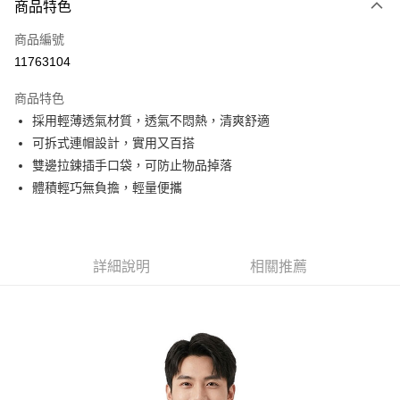
商品特色
信用卡一次付款
商品編號
信用卡分期付款
11763104
3 期 0 利率 每期
NT$493
21家銀行
商品特色
6 期 0 利率 每期
NT$246
21家銀行
合作金庫商業銀行
第一商業銀行
採用輕薄透氣材質，透氣不悶熱，清爽舒適
華南商業銀行
彰化商業銀行
合作金庫商業銀行
第一商業銀行
超商取貨付款
可拆式連帽設計，實用又百搭
上海商業儲蓄銀行
台北富邦商業銀行
華南商業銀行
彰化商業銀行
國泰世華商業銀行
兆豐國際商業銀行
雙邊拉鍊插手口袋，可防止物品掉落
LINE Pay
上海商業儲蓄銀行
台北富邦商業銀行
臺灣中小企業銀行
台中商業銀行
體積輕巧無負擔，輕量便攜
國泰世華商業銀行
兆豐國際商業銀行
匯豐（台灣）商業銀行
華泰商業銀行
Apple Pay
臺灣中小企業銀行
台中商業銀行
聯邦商業銀行
遠東國際商業銀行
匯豐（台灣）商業銀行
華泰商業銀行
街口支付
元大商業銀行
永豐商業銀行
聯邦商業銀行
遠東國際商業銀行
玉山商業銀行
星展（台灣）商業銀行
元大商業銀行
永豐商業銀行
詳細說明
相關推薦
悠遊付
台新國際商業銀行
中國信託商業銀行
玉山商業銀行
星展（台灣）商業銀行
台灣樂天信用卡公司
台新國際商業銀行
中國信託商業銀行
Google Pay
台灣樂天信用卡公司
全盈+PAY
AFTEE先享後付
相關說明