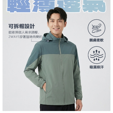
宅配到府
https://aftee.tw/terms/#terms3
３．未成年的使用者請事先徵得法定代理人或監護人之同意方可使用
每筆NT$100，滿NT$1,000(含以上)免運費
「AFTEE先享後付」，若未經同意申辦者引起之損失，本公司不負相關責
任。
桃源戶外門市取貨
４．使用「AFTEE先享後付」時，將依據個別帳號之用戶狀況，依本公司即
每筆NT$100，滿NT$1,000(含以上)免運費
時審查核予不同之上限額度；若仍有額度不足之情形，本公司將視審查結果
請求用戶進行身份認證。
宅配
５．嚴禁一人註冊多個帳號或使用他人資訊註冊。若發現惡意使用之情形，
恩沛科技股份有限公司將有權停止該用戶之使用額度並採取法律行動。
每筆NT$100，滿NT$1,000(含以上)免運費