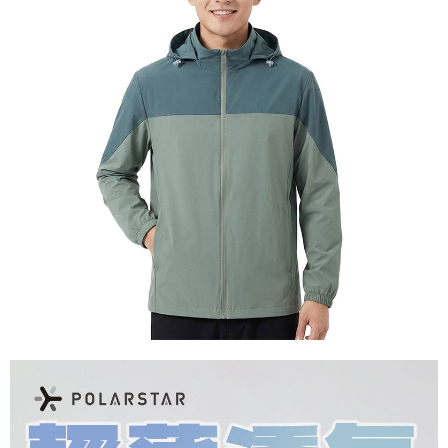
【關於「AFTEE先享後付」】
AFTEE先享後付是「在收到商品之後才付款」的支付方式。 讓您購物簡單
運送方式
便利好安心！
１．簡單：不需註冊會員、不需綁卡、不需儲值。
全家付款取貨
２．便利：只要手機號碼，簡訊認證，即可結帳。
每筆NT$60，滿NT$1,000(含以上)免運費
３．安心：先確認商品／服務後，再付款。
付款後全家取貨
【「AFTEE先享後付」結帳流程】
１．於結帳方式選擇「AFTEE先享後付」後，將跳轉至「AFTEE先享後付」
每筆NT$60，滿NT$1,000(含以上)免運費
結帳頁面，進行簡訊認證並確認金額後，即可完成結帳。
２．訂單成立數日內，您將收到繳費通知簡訊。
萊爾富取貨付款
３．收到繳費通知簡訊後14天內，點擊此簡訊中的連結，可透過四大超商／
每筆NT$60，滿NT$1,000(含以上)免運費
ATM／網路銀行／等多元方式進行付款，方視為交易完成。
※ 請注意：結帳手續完成當下不需立刻繳費，但若您需要取消訂單，請聯絡
付款後萊爾富取貨
購買商品的店家。未經商家同意取消之訂單仍視為有效，需透過AFTEE先享
後付繳納相關費用。
每筆NT$60，滿NT$1,000(含以上)免運費
※ 交易是否成功請以「AFTEE先享後付 」之結帳頁面顯示為準，若有關於
是否繳費成功／繳費後需取消欲退款等相關疑問，請聯繫「AFTEE先享後付
7-11付款取貨
客戶支援中心」
https://netprotections.freshdesk.com/support/home
每筆NT$60，滿NT$1,000(含以上)免運費
【注意事項】
１．透過由恩沛科技股份有限公司提供之「AFTEE先享後付」服務完成之交
付款後7-11取貨
易，需依本服務之必要範圍內提供個人資料，並將交易相關給付款項請求債
每筆NT$60，滿NT$1,000(含以上)免運費
權轉讓予恩沛科技股份有限公司。
２．關於個人資料處理事宜，請瀏覽以下網址：