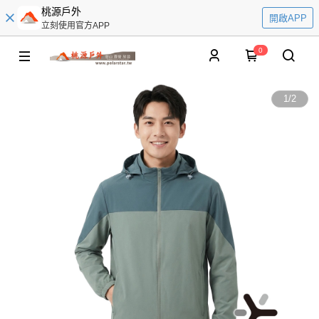
桃源戶外
開啟APP
立刻使用官方APP
0
1
/
2