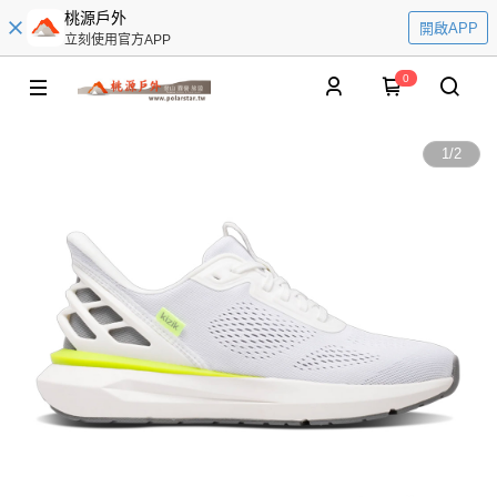
桃源戶外
開啟APP
立刻使用官方APP
0
1
/
2