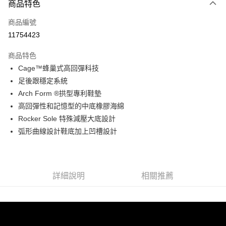
商品特色
信用卡一次付款
商品編號
信用卡分期付款
11754423
3 期 0 利率 每期
NT$1,325
21家銀行
商品特色
6 期 0 利率 每期
NT$662
21家銀行
合作金庫商業銀行
第一商業銀行
Cage™蜂巢式高回彈科技
華南商業銀行
彰化商業銀行
合作金庫商業銀行
第一商業銀行
超商取貨付款
足後跟穩定系統
上海商業儲蓄銀行
台北富邦商業銀行
華南商業銀行
彰化商業銀行
國泰世華商業銀行
兆豐國際商業銀行
Arch Form ®拱型專利鞋墊
LINE Pay
上海商業儲蓄銀行
台北富邦商業銀行
臺灣中小企業銀行
台中商業銀行
高回彈性和記憶型的中底橡膠海綿
國泰世華商業銀行
兆豐國際商業銀行
匯豐（台灣）商業銀行
華泰商業銀行
Apple Pay
臺灣中小企業銀行
台中商業銀行
Rocker Sole 特殊減壓大底設計
聯邦商業銀行
遠東國際商業銀行
匯豐（台灣）商業銀行
華泰商業銀行
弧形曲線設計鞋底加上凹槽設計
街口支付
元大商業銀行
永豐商業銀行
聯邦商業銀行
遠東國際商業銀行
玉山商業銀行
星展（台灣）商業銀行
元大商業銀行
永豐商業銀行
悠遊付
台新國際商業銀行
中國信託商業銀行
玉山商業銀行
星展（台灣）商業銀行
台灣樂天信用卡公司
台新國際商業銀行
中國信託商業銀行
Google Pay
詳細說明
相關推薦
台灣樂天信用卡公司
全盈+PAY
AFTEE先享後付
相關說明