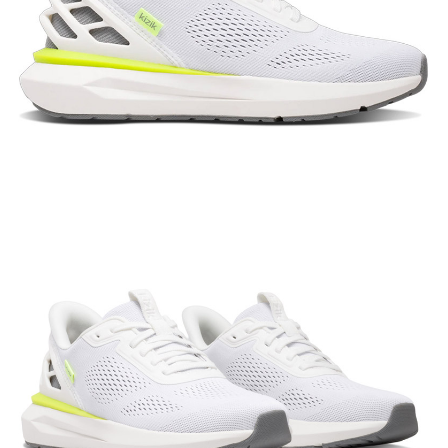
宅配到府
https://aftee.tw/terms/#terms3
３．未成年的使用者請事先徵得法定代理人或監護人之同意方可使用
每筆NT$100，滿NT$1,000(含以上)免運費
「AFTEE先享後付」，若未經同意申辦者引起之損失，本公司不負相關責
任。
桃源戶外門市取貨
４．使用「AFTEE先享後付」時，將依據個別帳號之用戶狀況，依本公司即
每筆NT$100，滿NT$1,000(含以上)免運費
時審查核予不同之上限額度；若仍有額度不足之情形，本公司將視審查結果
請求用戶進行身份認證。
宅配
５．嚴禁一人註冊多個帳號或使用他人資訊註冊。若發現惡意使用之情形，
恩沛科技股份有限公司將有權停止該用戶之使用額度並採取法律行動。
每筆NT$100，滿NT$1,000(含以上)免運費