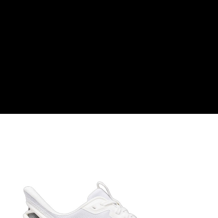
【關於「AFTEE先享後付」】
AFTEE先享後付是「在收到商品之後才付款」的支付方式。 讓您購物簡單
運送方式
便利好安心！
１．簡單：不需註冊會員、不需綁卡、不需儲值。
全家付款取貨
２．便利：只要手機號碼，簡訊認證，即可結帳。
每筆NT$60，滿NT$1,000(含以上)免運費
３．安心：先確認商品／服務後，再付款。
付款後全家取貨
【「AFTEE先享後付」結帳流程】
１．於結帳方式選擇「AFTEE先享後付」後，將跳轉至「AFTEE先享後付」
每筆NT$60，滿NT$1,000(含以上)免運費
結帳頁面，進行簡訊認證並確認金額後，即可完成結帳。
２．訂單成立數日內，您將收到繳費通知簡訊。
萊爾富取貨付款
３．收到繳費通知簡訊後14天內，點擊此簡訊中的連結，可透過四大超商／
每筆NT$60，滿NT$1,000(含以上)免運費
ATM／網路銀行／等多元方式進行付款，方視為交易完成。
※ 請注意：結帳手續完成當下不需立刻繳費，但若您需要取消訂單，請聯絡
付款後萊爾富取貨
購買商品的店家。未經商家同意取消之訂單仍視為有效，需透過AFTEE先享
後付繳納相關費用。
每筆NT$60，滿NT$1,000(含以上)免運費
※ 交易是否成功請以「AFTEE先享後付 」之結帳頁面顯示為準，若有關於
是否繳費成功／繳費後需取消欲退款等相關疑問，請聯繫「AFTEE先享後付
7-11付款取貨
客戶支援中心」
https://netprotections.freshdesk.com/support/home
每筆NT$60，滿NT$1,000(含以上)免運費
【注意事項】
１．透過由恩沛科技股份有限公司提供之「AFTEE先享後付」服務完成之交
付款後7-11取貨
易，需依本服務之必要範圍內提供個人資料，並將交易相關給付款項請求債
每筆NT$60，滿NT$1,000(含以上)免運費
權轉讓予恩沛科技股份有限公司。
２．關於個人資料處理事宜，請瀏覽以下網址：