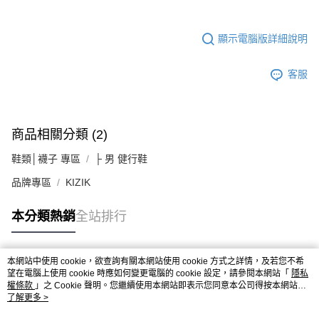
顯示電腦版詳細說明
客服
商品相關分類 (2)
鞋類│襪子 專區
├ 男 健行鞋
品牌專區
KIZIK
本分類熱銷
全站排行
本網站中使用 cookie，欲查詢有關本網站使用 cookie 方式之詳情，及若您不希
熱門標籤
望在電腦上使用 cookie 時應如何變更電腦的 cookie 設定，請參閱本網站「
隱私
權條款
」之 Cookie 聲明。您繼續使用本網站即表示您同意本公司得按本網站使
用條款之 Cookie 聲明使用 cookie。
了解更多 >