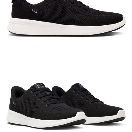
宅配到府
https://aftee.tw/terms/#terms3
３．未成年的使用者請事先徵得法定代理人或監護人之同意方可使用
每筆NT$100，滿NT$1,000(含以上)免運費
「AFTEE先享後付」，若未經同意申辦者引起之損失，本公司不負相關責
任。
桃源戶外門市取貨
４．使用「AFTEE先享後付」時，將依據個別帳號之用戶狀況，依本公司即
每筆NT$100，滿NT$1,000(含以上)免運費
時審查核予不同之上限額度；若仍有額度不足之情形，本公司將視審查結果
請求用戶進行身份認證。
宅配
５．嚴禁一人註冊多個帳號或使用他人資訊註冊。若發現惡意使用之情形，
恩沛科技股份有限公司將有權停止該用戶之使用額度並採取法律行動。
每筆NT$100，滿NT$1,000(含以上)免運費