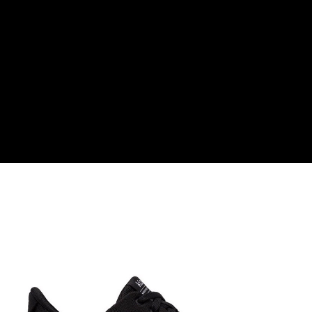
【關於「AFTEE先享後付」】
AFTEE先享後付是「在收到商品之後才付款」的支付方式。 讓您購物簡單
運送方式
便利好安心！
１．簡單：不需註冊會員、不需綁卡、不需儲值。
全家付款取貨
２．便利：只要手機號碼，簡訊認證，即可結帳。
每筆NT$60，滿NT$1,000(含以上)免運費
３．安心：先確認商品／服務後，再付款。
付款後全家取貨
【「AFTEE先享後付」結帳流程】
１．於結帳方式選擇「AFTEE先享後付」後，將跳轉至「AFTEE先享後付」
每筆NT$60，滿NT$1,000(含以上)免運費
結帳頁面，進行簡訊認證並確認金額後，即可完成結帳。
２．訂單成立數日內，您將收到繳費通知簡訊。
萊爾富取貨付款
３．收到繳費通知簡訊後14天內，點擊此簡訊中的連結，可透過四大超商／
每筆NT$60，滿NT$1,000(含以上)免運費
ATM／網路銀行／等多元方式進行付款，方視為交易完成。
※ 請注意：結帳手續完成當下不需立刻繳費，但若您需要取消訂單，請聯絡
付款後萊爾富取貨
購買商品的店家。未經商家同意取消之訂單仍視為有效，需透過AFTEE先享
後付繳納相關費用。
每筆NT$60，滿NT$1,000(含以上)免運費
※ 交易是否成功請以「AFTEE先享後付 」之結帳頁面顯示為準，若有關於
是否繳費成功／繳費後需取消欲退款等相關疑問，請聯繫「AFTEE先享後付
7-11付款取貨
客戶支援中心」
https://netprotections.freshdesk.com/support/home
每筆NT$60，滿NT$1,000(含以上)免運費
【注意事項】
１．透過由恩沛科技股份有限公司提供之「AFTEE先享後付」服務完成之交
付款後7-11取貨
易，需依本服務之必要範圍內提供個人資料，並將交易相關給付款項請求債
每筆NT$60，滿NT$1,000(含以上)免運費
權轉讓予恩沛科技股份有限公司。
２．關於個人資料處理事宜，請瀏覽以下網址：