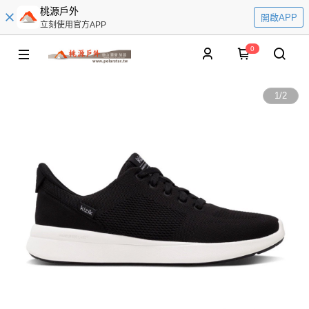
桃源戶外
開啟APP
立刻使用官方APP
0
1
/
2