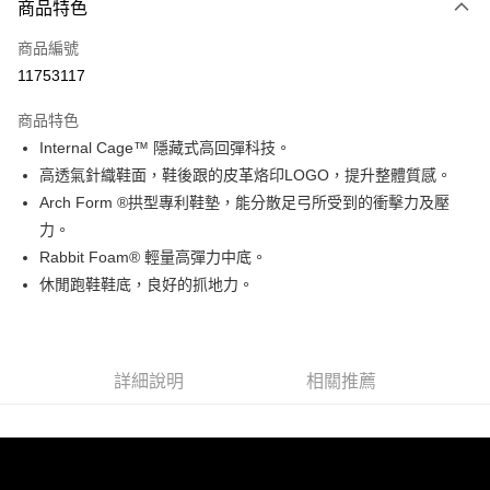
商品特色
信用卡一次付款
商品編號
信用卡分期付款
11753117
3 期 0 利率 每期
NT$1,098
21家銀行
商品特色
6 期 0 利率 每期
NT$549
21家銀行
合作金庫商業銀行
第一商業銀行
Internal Cage™ 隱藏式高回彈科技。
華南商業銀行
彰化商業銀行
合作金庫商業銀行
第一商業銀行
超商取貨付款
高透氣針織鞋面，鞋後跟的皮革烙印LOGO，提升整體質感。
上海商業儲蓄銀行
台北富邦商業銀行
華南商業銀行
彰化商業銀行
國泰世華商業銀行
兆豐國際商業銀行
Arch Form ®拱型專利鞋墊，能分散足弓所受到的衝擊力及壓
LINE Pay
上海商業儲蓄銀行
台北富邦商業銀行
臺灣中小企業銀行
台中商業銀行
力。
國泰世華商業銀行
兆豐國際商業銀行
匯豐（台灣）商業銀行
華泰商業銀行
Apple Pay
臺灣中小企業銀行
台中商業銀行
Rabbit Foam® 輕量高彈力中底。
聯邦商業銀行
遠東國際商業銀行
匯豐（台灣）商業銀行
華泰商業銀行
休閒跑鞋鞋底，良好的抓地力。
街口支付
元大商業銀行
永豐商業銀行
聯邦商業銀行
遠東國際商業銀行
玉山商業銀行
星展（台灣）商業銀行
元大商業銀行
永豐商業銀行
悠遊付
台新國際商業銀行
中國信託商業銀行
玉山商業銀行
星展（台灣）商業銀行
台灣樂天信用卡公司
台新國際商業銀行
中國信託商業銀行
Google Pay
詳細說明
相關推薦
台灣樂天信用卡公司
全盈+PAY
AFTEE先享後付
相關說明