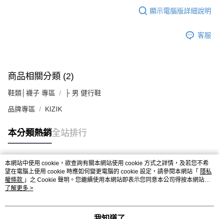
顯示電腦版詳細說明
客服
商品相關分類 (2)
鞋類│襪子 專區
├ 男 健行鞋
品牌專區
KIZIK
本分類熱銷
全站排行
本網站中使用 cookie，欲查詢有關本網站使用 cookie 方式之詳情，及若您不希
熱門標籤
望在電腦上使用 cookie 時應如何變更電腦的 cookie 設定，請參閱本網站「
隱私
權條款
」之 Cookie 聲明。您繼續使用本網站即表示您同意本公司得按本網站使
用條款之 Cookie 聲明使用 cookie。
了解更多 >
我知道了