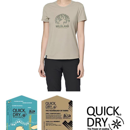
【關於「AFTEE先享後付」】
AFTEE先享後付是「在收到商品之後才付款」的支付方式。 讓您購物簡單
運送方式
便利好安心！
１．簡單：不需註冊會員、不需綁卡、不需儲值。
全家付款取貨
２．便利：只要手機號碼，簡訊認證，即可結帳。
每筆NT$60，滿NT$1,000(含以上)免運費
３．安心：先確認商品／服務後，再付款。
付款後全家取貨
【「AFTEE先享後付」結帳流程】
１．於結帳方式選擇「AFTEE先享後付」後，將跳轉至「AFTEE先享後付」
每筆NT$60，滿NT$1,000(含以上)免運費
結帳頁面，進行簡訊認證並確認金額後，即可完成結帳。
２．訂單成立數日內，您將收到繳費通知簡訊。
萊爾富取貨付款
３．收到繳費通知簡訊後14天內，點擊此簡訊中的連結，可透過四大超商／
每筆NT$60，滿NT$1,000(含以上)免運費
ATM／網路銀行／等多元方式進行付款，方視為交易完成。
※ 請注意：結帳手續完成當下不需立刻繳費，但若您需要取消訂單，請聯絡
付款後萊爾富取貨
購買商品的店家。未經商家同意取消之訂單仍視為有效，需透過AFTEE先享
後付繳納相關費用。
每筆NT$60，滿NT$1,000(含以上)免運費
※ 交易是否成功請以「AFTEE先享後付 」之結帳頁面顯示為準，若有關於
是否繳費成功／繳費後需取消欲退款等相關疑問，請聯繫「AFTEE先享後付
7-11付款取貨
客戶支援中心」
https://netprotections.freshdesk.com/support/home
每筆NT$60，滿NT$1,000(含以上)免運費
【注意事項】
１．透過由恩沛科技股份有限公司提供之「AFTEE先享後付」服務完成之交
付款後7-11取貨
易，需依本服務之必要範圍內提供個人資料，並將交易相關給付款項請求債
每筆NT$60，滿NT$1,000(含以上)免運費
權轉讓予恩沛科技股份有限公司。
２．關於個人資料處理事宜，請瀏覽以下網址：