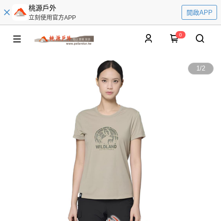
桃源戶外
開啟APP
立刻使用官方APP
0
1
/
2