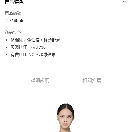
商品特色
信用卡一次付款
商品編號
信用卡分期付款
11748555
3 期 0 利率 每期
NT$263
21家銀行
商品特色
6 期 0 利率 每期
NT$131
21家銀行
合作金庫商業銀行
第一商業銀行
仿棉感，彈性佳，輕薄舒適
華南商業銀行
彰化商業銀行
合作金庫商業銀行
第一商業銀行
超商取貨付款
吸濕排汗，抗UV30
上海商業儲蓄銀行
台北富邦商業銀行
華南商業銀行
彰化商業銀行
國泰世華商業銀行
兆豐國際商業銀行
有做PILLING不起球效果
LINE Pay
上海商業儲蓄銀行
台北富邦商業銀行
臺灣中小企業銀行
台中商業銀行
國泰世華商業銀行
兆豐國際商業銀行
匯豐（台灣）商業銀行
華泰商業銀行
Apple Pay
臺灣中小企業銀行
台中商業銀行
聯邦商業銀行
遠東國際商業銀行
匯豐（台灣）商業銀行
華泰商業銀行
街口支付
元大商業銀行
永豐商業銀行
詳細說明
相關推薦
聯邦商業銀行
遠東國際商業銀行
玉山商業銀行
星展（台灣）商業銀行
元大商業銀行
永豐商業銀行
悠遊付
台新國際商業銀行
中國信託商業銀行
玉山商業銀行
星展（台灣）商業銀行
台灣樂天信用卡公司
台新國際商業銀行
中國信託商業銀行
Google Pay
台灣樂天信用卡公司
全盈+PAY
AFTEE先享後付
相關說明