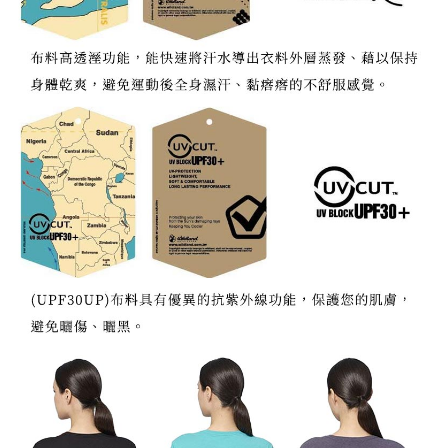
宅配到府
https://aftee.tw/terms/#terms3
３．未成年的使用者請事先徵得法定代理人或監護人之同意方可使用
每筆NT$100，滿NT$1,000(含以上)免運費
「AFTEE先享後付」，若未經同意申辦者引起之損失，本公司不負相關責
任。
桃源戶外門市取貨
４．使用「AFTEE先享後付」時，將依據個別帳號之用戶狀況，依本公司即
每筆NT$100，滿NT$1,000(含以上)免運費
時審查核予不同之上限額度；若仍有額度不足之情形，本公司將視審查結果
請求用戶進行身份認證。
宅配
５．嚴禁一人註冊多個帳號或使用他人資訊註冊。若發現惡意使用之情形，
恩沛科技股份有限公司將有權停止該用戶之使用額度並採取法律行動。
每筆NT$100，滿NT$1,000(含以上)免運費