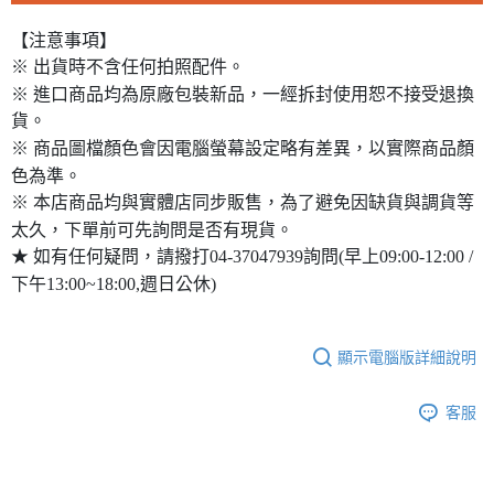
【注意事項】
※ 出貨時不含任何拍照配件。
※ 進口商品均為原廠包裝新品，一經拆封使用恕不接受退換
貨。
※ 商品圖檔顏色會因電腦螢幕設定略有差異，以實際商品顏
色為準。
※ 本店商品均與實體店同步販售，為了避免因缺貨與調貨等
太久，下單前可先詢問是否有現貨。
★ 如有任何疑問，請撥打04-37047939詢問(早上09:00-12:00 /
下午13:00~18:00,週日公休)
顯示電腦版詳細說明
客服