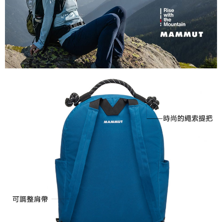
３．未成年的使用者請事先徵得法定代理人或監護人之同意方可使用
每筆NT$100，滿NT$1,000(含以上)免運費
「AFTEE先享後付」，若未經同意申辦者引起之損失，本公司不負相關責
任。
桃源戶外門市取貨
４．使用「AFTEE先享後付」時，將依據個別帳號之用戶狀況，依本公司即
每筆NT$100，滿NT$1,000(含以上)免運費
時審查核予不同之上限額度；若仍有額度不足之情形，本公司將視審查結果
請求用戶進行身份認證。
宅配
５．嚴禁一人註冊多個帳號或使用他人資訊註冊。若發現惡意使用之情形，
恩沛科技股份有限公司將有權停止該用戶之使用額度並採取法律行動。
每筆NT$100，滿NT$1,000(含以上)免運費