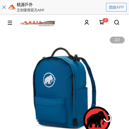
桃源戶外
開啟APP
立刻使用官方APP
0
1
/
2