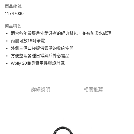
商品編號
信用卡分期付款
11747030
3 期 0 利率 每期
NT$1,101
21家銀行
商品特色
6 期 0 利率 每期
NT$550
21家銀行
合作金庫商業銀行
第一商業銀行
適合各年齡層戶外愛好者的經典背包，並有防潑水處理
華南商業銀行
彰化商業銀行
合作金庫商業銀行
第一商業銀行
超商取貨付款
內層可放15吋筆電
上海商業儲蓄銀行
台北富邦商業銀行
華南商業銀行
彰化商業銀行
國泰世華商業銀行
兆豐國際商業銀行
外側三個口袋提供靈活的收納空間
LINE Pay
上海商業儲蓄銀行
台北富邦商業銀行
臺灣中小企業銀行
台中商業銀行
方便整理各種日常與戶外必需品
國泰世華商業銀行
兆豐國際商業銀行
匯豐（台灣）商業銀行
華泰商業銀行
Apple Pay
臺灣中小企業銀行
台中商業銀行
Wolly 20兼具實用性與設計感
聯邦商業銀行
遠東國際商業銀行
匯豐（台灣）商業銀行
華泰商業銀行
街口支付
元大商業銀行
永豐商業銀行
聯邦商業銀行
遠東國際商業銀行
玉山商業銀行
星展（台灣）商業銀行
元大商業銀行
永豐商業銀行
悠遊付
台新國際商業銀行
中國信託商業銀行
玉山商業銀行
星展（台灣）商業銀行
詳細說明
相關推薦
台灣樂天信用卡公司
台新國際商業銀行
中國信託商業銀行
Google Pay
台灣樂天信用卡公司
全盈+PAY
AFTEE先享後付
相關說明
【關於「AFTEE先享後付」】