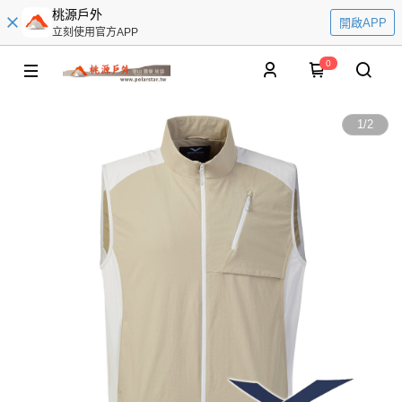
桃源戶外
開啟APP
立刻使用官方APP
0
1
/
2