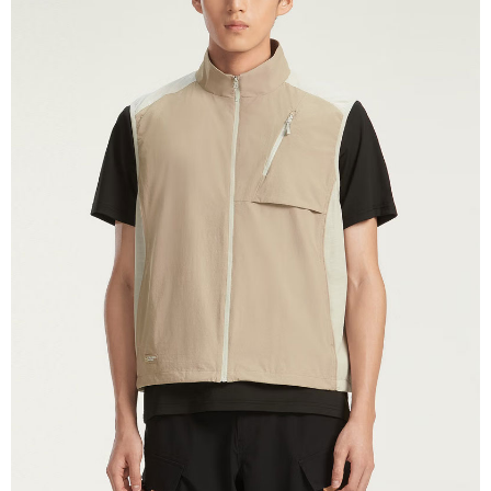
宅配到府
https://aftee.tw/terms/#terms3
３．未成年的使用者請事先徵得法定代理人或監護人之同意方可使用
每筆NT$100，滿NT$1,000(含以上)免運費
「AFTEE先享後付」，若未經同意申辦者引起之損失，本公司不負相關責
任。
桃源戶外門市取貨
４．使用「AFTEE先享後付」時，將依據個別帳號之用戶狀況，依本公司即
每筆NT$100，滿NT$1,000(含以上)免運費
時審查核予不同之上限額度；若仍有額度不足之情形，本公司將視審查結果
請求用戶進行身份認證。
宅配
５．嚴禁一人註冊多個帳號或使用他人資訊註冊。若發現惡意使用之情形，
恩沛科技股份有限公司將有權停止該用戶之使用額度並採取法律行動。
每筆NT$100，滿NT$1,000(含以上)免運費