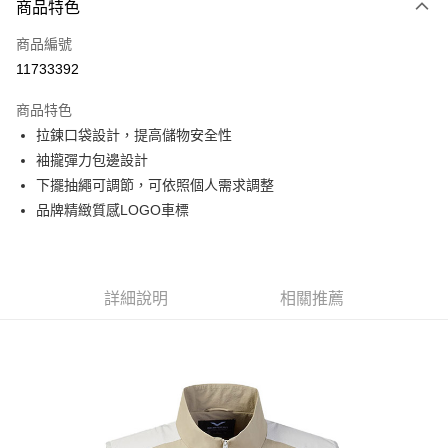
商品特色
信用卡一次付款
商品編號
信用卡分期付款
11733392
3 期 0 利率 每期
NT$626
21家銀行
商品特色
6 期 0 利率 每期
NT$313
21家銀行
合作金庫商業銀行
第一商業銀行
拉鍊口袋設計，提高儲物安全性
華南商業銀行
彰化商業銀行
合作金庫商業銀行
第一商業銀行
超商取貨付款
袖攏彈力包邊設計
上海商業儲蓄銀行
台北富邦商業銀行
華南商業銀行
彰化商業銀行
國泰世華商業銀行
兆豐國際商業銀行
下擺抽繩可調節，可依照個人需求調整
LINE Pay
上海商業儲蓄銀行
台北富邦商業銀行
臺灣中小企業銀行
台中商業銀行
品牌精緻質感LOGO車標
國泰世華商業銀行
兆豐國際商業銀行
匯豐（台灣）商業銀行
華泰商業銀行
Apple Pay
臺灣中小企業銀行
台中商業銀行
聯邦商業銀行
遠東國際商業銀行
匯豐（台灣）商業銀行
華泰商業銀行
街口支付
元大商業銀行
永豐商業銀行
聯邦商業銀行
遠東國際商業銀行
玉山商業銀行
星展（台灣）商業銀行
元大商業銀行
永豐商業銀行
詳細說明
相關推薦
悠遊付
台新國際商業銀行
中國信託商業銀行
玉山商業銀行
星展（台灣）商業銀行
台灣樂天信用卡公司
台新國際商業銀行
中國信託商業銀行
Google Pay
台灣樂天信用卡公司
全盈+PAY
AFTEE先享後付
相關說明