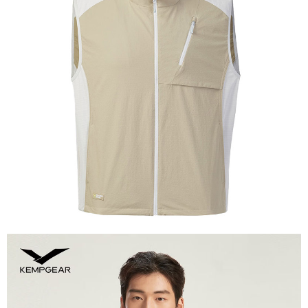
【關於「AFTEE先享後付」】
AFTEE先享後付是「在收到商品之後才付款」的支付方式。 讓您購物簡單
運送方式
便利好安心！
１．簡單：不需註冊會員、不需綁卡、不需儲值。
全家付款取貨
２．便利：只要手機號碼，簡訊認證，即可結帳。
每筆NT$60，滿NT$1,000(含以上)免運費
３．安心：先確認商品／服務後，再付款。
付款後全家取貨
【「AFTEE先享後付」結帳流程】
１．於結帳方式選擇「AFTEE先享後付」後，將跳轉至「AFTEE先享後付」
每筆NT$60，滿NT$1,000(含以上)免運費
結帳頁面，進行簡訊認證並確認金額後，即可完成結帳。
２．訂單成立數日內，您將收到繳費通知簡訊。
萊爾富取貨付款
３．收到繳費通知簡訊後14天內，點擊此簡訊中的連結，可透過四大超商／
每筆NT$60，滿NT$1,000(含以上)免運費
ATM／網路銀行／等多元方式進行付款，方視為交易完成。
※ 請注意：結帳手續完成當下不需立刻繳費，但若您需要取消訂單，請聯絡
付款後萊爾富取貨
購買商品的店家。未經商家同意取消之訂單仍視為有效，需透過AFTEE先享
後付繳納相關費用。
每筆NT$60，滿NT$1,000(含以上)免運費
※ 交易是否成功請以「AFTEE先享後付 」之結帳頁面顯示為準，若有關於
是否繳費成功／繳費後需取消欲退款等相關疑問，請聯繫「AFTEE先享後付
7-11付款取貨
客戶支援中心」
https://netprotections.freshdesk.com/support/home
每筆NT$60，滿NT$1,000(含以上)免運費
【注意事項】
１．透過由恩沛科技股份有限公司提供之「AFTEE先享後付」服務完成之交
付款後7-11取貨
易，需依本服務之必要範圍內提供個人資料，並將交易相關給付款項請求債
每筆NT$60，滿NT$1,000(含以上)免運費
權轉讓予恩沛科技股份有限公司。
２．關於個人資料處理事宜，請瀏覽以下網址：