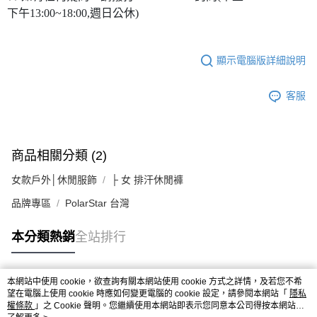
下午13:00~18:00,週日公休)
顯示電腦版詳細說明
客服
商品相關分類 (2)
女款戶外│休閒服飾
├ 女 排汗休閒褲
品牌專區
PolarStar 台灣
本分類熱銷
全站排行
本網站中使用 cookie，欲查詢有關本網站使用 cookie 方式之詳情，及若您不希
熱門標籤
望在電腦上使用 cookie 時應如何變更電腦的 cookie 設定，請參閱本網站「
隱私
權條款
」之 Cookie 聲明。您繼續使用本網站即表示您同意本公司得按本網站使