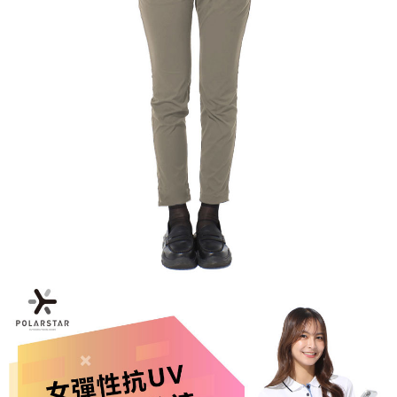
【關於「AFTEE先享後付」】
AFTEE先享後付是「在收到商品之後才付款」的支付方式。 讓您購物簡單
運送方式
便利好安心！
１．簡單：不需註冊會員、不需綁卡、不需儲值。
全家付款取貨
２．便利：只要手機號碼，簡訊認證，即可結帳。
每筆NT$60，滿NT$1,000(含以上)免運費
３．安心：先確認商品／服務後，再付款。
付款後全家取貨
【「AFTEE先享後付」結帳流程】
１．於結帳方式選擇「AFTEE先享後付」後，將跳轉至「AFTEE先享後付」
每筆NT$60，滿NT$1,000(含以上)免運費
結帳頁面，進行簡訊認證並確認金額後，即可完成結帳。
２．訂單成立數日內，您將收到繳費通知簡訊。
萊爾富取貨付款
３．收到繳費通知簡訊後14天內，點擊此簡訊中的連結，可透過四大超商／
每筆NT$60，滿NT$1,000(含以上)免運費
ATM／網路銀行／等多元方式進行付款，方視為交易完成。
※ 請注意：結帳手續完成當下不需立刻繳費，但若您需要取消訂單，請聯絡
付款後萊爾富取貨
購買商品的店家。未經商家同意取消之訂單仍視為有效，需透過AFTEE先享
後付繳納相關費用。
每筆NT$60，滿NT$1,000(含以上)免運費
※ 交易是否成功請以「AFTEE先享後付 」之結帳頁面顯示為準，若有關於
是否繳費成功／繳費後需取消欲退款等相關疑問，請聯繫「AFTEE先享後付
7-11付款取貨
客戶支援中心」
https://netprotections.freshdesk.com/support/home
每筆NT$60，滿NT$1,000(含以上)免運費
【注意事項】
１．透過由恩沛科技股份有限公司提供之「AFTEE先享後付」服務完成之交
付款後7-11取貨
易，需依本服務之必要範圍內提供個人資料，並將交易相關給付款項請求債
每筆NT$60，滿NT$1,000(含以上)免運費
權轉讓予恩沛科技股份有限公司。
２．關於個人資料處理事宜，請瀏覽以下網址：