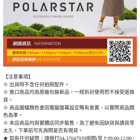
【注意事項】
※ 出貨時不含任何拍照配件。
※ 進口商品均為原廠包裝新品，一經拆封使用恕不接受退換
貨。
※ 商品圖檔顏色會因電腦螢幕設定略有差異，以實際商品顏
色為準。
※ 本店商品均與實體店同步販售，為了避免因缺貨與調貨等
太久，下單前可先詢問是否有現貨。
★ 如有任何疑問，請撥打04-37047939詢問(早上09:00-12:00 /