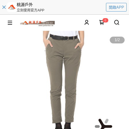
桃源戶外
開啟APP
立刻使用官方APP
0
1
/
2