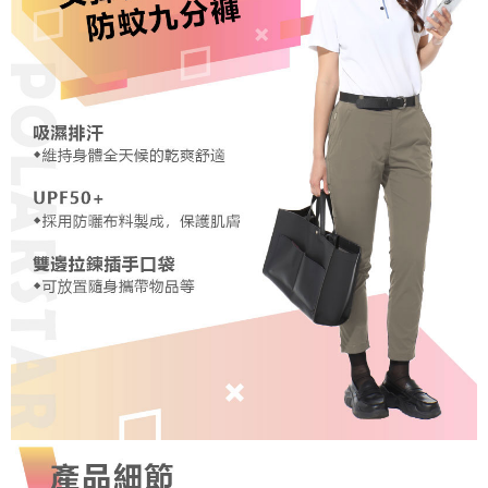
宅配到府
https://aftee.tw/terms/#terms3
３．未成年的使用者請事先徵得法定代理人或監護人之同意方可使用
每筆NT$100，滿NT$1,000(含以上)免運費
「AFTEE先享後付」，若未經同意申辦者引起之損失，本公司不負相關責
任。
桃源戶外門市取貨
４．使用「AFTEE先享後付」時，將依據個別帳號之用戶狀況，依本公司即
每筆NT$100，滿NT$1,000(含以上)免運費
時審查核予不同之上限額度；若仍有額度不足之情形，本公司將視審查結果
請求用戶進行身份認證。
宅配
５．嚴禁一人註冊多個帳號或使用他人資訊註冊。若發現惡意使用之情形，
恩沛科技股份有限公司將有權停止該用戶之使用額度並採取法律行動。
每筆NT$100，滿NT$1,000(含以上)免運費