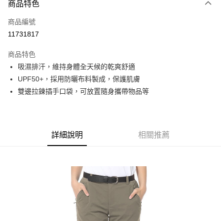
商品特色
信用卡一次付款
商品編號
信用卡分期付款
11731817
3 期 0 利率 每期
NT$660
21家銀行
商品特色
6 期 0 利率 每期
NT$330
21家銀行
合作金庫商業銀行
第一商業銀行
吸濕排汗，維持身體全天候的乾爽舒適
華南商業銀行
彰化商業銀行
合作金庫商業銀行
第一商業銀行
超商取貨付款
UPF50+，採用防曬布料製成，保護肌膚
上海商業儲蓄銀行
台北富邦商業銀行
華南商業銀行
彰化商業銀行
國泰世華商業銀行
兆豐國際商業銀行
雙邊拉鍊插手口袋，可放置隨身攜帶物品等
LINE Pay
上海商業儲蓄銀行
台北富邦商業銀行
臺灣中小企業銀行
台中商業銀行
國泰世華商業銀行
兆豐國際商業銀行
匯豐（台灣）商業銀行
華泰商業銀行
Apple Pay
臺灣中小企業銀行
台中商業銀行
聯邦商業銀行
遠東國際商業銀行
匯豐（台灣）商業銀行
華泰商業銀行
街口支付
元大商業銀行
永豐商業銀行
詳細說明
相關推薦
聯邦商業銀行
遠東國際商業銀行
玉山商業銀行
星展（台灣）商業銀行
元大商業銀行
永豐商業銀行
悠遊付
台新國際商業銀行
中國信託商業銀行
玉山商業銀行
星展（台灣）商業銀行
台灣樂天信用卡公司
台新國際商業銀行
中國信託商業銀行
Google Pay
台灣樂天信用卡公司
全盈+PAY
AFTEE先享後付
相關說明