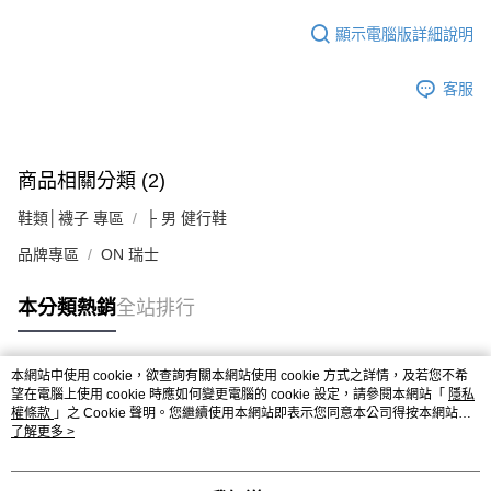
顯示電腦版詳細說明
客服
商品相關分類 (2)
鞋類│襪子 專區
├ 男 健行鞋
品牌專區
ON 瑞士
本分類熱銷
全站排行
本網站中使用 cookie，欲查詢有關本網站使用 cookie 方式之詳情，及若您不希
熱門標籤
望在電腦上使用 cookie 時應如何變更電腦的 cookie 設定，請參閱本網站「
隱私
權條款
」之 Cookie 聲明。您繼續使用本網站即表示您同意本公司得按本網站使
用條款之 Cookie 聲明使用 cookie。
了解更多 >