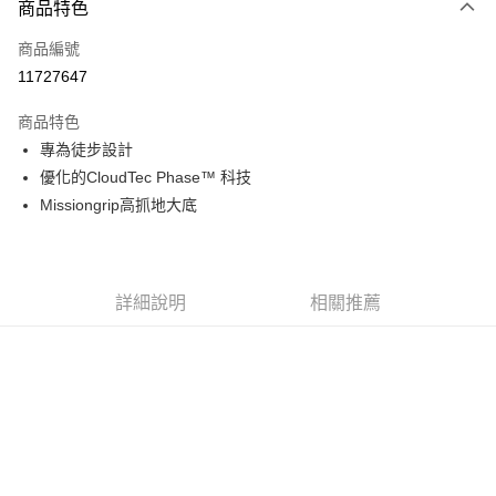
商品特色
信用卡一次付款
商品編號
信用卡分期付款
11727647
3 期 0 利率 每期
NT$1,763
21家銀行
商品特色
6 期 0 利率 每期
NT$881
21家銀行
合作金庫商業銀行
第一商業銀行
專為徒步設計
華南商業銀行
彰化商業銀行
合作金庫商業銀行
第一商業銀行
超商取貨付款
優化的CloudTec Phase™ 科技
上海商業儲蓄銀行
台北富邦商業銀行
華南商業銀行
彰化商業銀行
國泰世華商業銀行
兆豐國際商業銀行
Missiongrip高抓地大底
LINE Pay
上海商業儲蓄銀行
台北富邦商業銀行
臺灣中小企業銀行
台中商業銀行
國泰世華商業銀行
兆豐國際商業銀行
匯豐（台灣）商業銀行
華泰商業銀行
Apple Pay
臺灣中小企業銀行
台中商業銀行
聯邦商業銀行
遠東國際商業銀行
匯豐（台灣）商業銀行
華泰商業銀行
街口支付
元大商業銀行
永豐商業銀行
詳細說明
相關推薦
聯邦商業銀行
遠東國際商業銀行
玉山商業銀行
星展（台灣）商業銀行
元大商業銀行
永豐商業銀行
悠遊付
台新國際商業銀行
中國信託商業銀行
玉山商業銀行
星展（台灣）商業銀行
台灣樂天信用卡公司
台新國際商業銀行
中國信託商業銀行
Google Pay
台灣樂天信用卡公司
全盈+PAY
AFTEE先享後付
相關說明