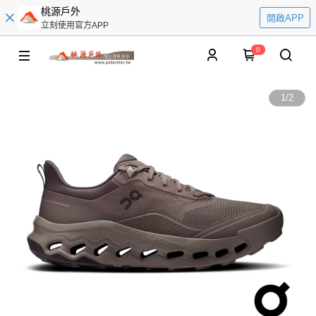
桃源戶外
開啟APP
立刻使用官方APP
0
1
/
2