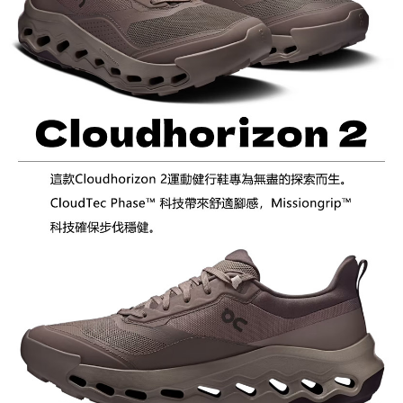
宅配到府
https://aftee.tw/terms/#terms3
３．未成年的使用者請事先徵得法定代理人或監護人之同意方可使用
每筆NT$100，滿NT$1,000(含以上)免運費
「AFTEE先享後付」，若未經同意申辦者引起之損失，本公司不負相關責
任。
桃源戶外門市取貨
４．使用「AFTEE先享後付」時，將依據個別帳號之用戶狀況，依本公司即
每筆NT$100，滿NT$1,000(含以上)免運費
時審查核予不同之上限額度；若仍有額度不足之情形，本公司將視審查結果
請求用戶進行身份認證。
宅配
５．嚴禁一人註冊多個帳號或使用他人資訊註冊。若發現惡意使用之情形，
恩沛科技股份有限公司將有權停止該用戶之使用額度並採取法律行動。
每筆NT$100，滿NT$1,000(含以上)免運費