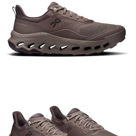
【關於「AFTEE先享後付」】
AFTEE先享後付是「在收到商品之後才付款」的支付方式。 讓您購物簡單
運送方式
便利好安心！
１．簡單：不需註冊會員、不需綁卡、不需儲值。
全家付款取貨
２．便利：只要手機號碼，簡訊認證，即可結帳。
每筆NT$60，滿NT$1,000(含以上)免運費
３．安心：先確認商品／服務後，再付款。
付款後全家取貨
【「AFTEE先享後付」結帳流程】
１．於結帳方式選擇「AFTEE先享後付」後，將跳轉至「AFTEE先享後付」
每筆NT$60，滿NT$1,000(含以上)免運費
結帳頁面，進行簡訊認證並確認金額後，即可完成結帳。
２．訂單成立數日內，您將收到繳費通知簡訊。
萊爾富取貨付款
３．收到繳費通知簡訊後14天內，點擊此簡訊中的連結，可透過四大超商／
每筆NT$60，滿NT$1,000(含以上)免運費
ATM／網路銀行／等多元方式進行付款，方視為交易完成。
※ 請注意：結帳手續完成當下不需立刻繳費，但若您需要取消訂單，請聯絡
付款後萊爾富取貨
購買商品的店家。未經商家同意取消之訂單仍視為有效，需透過AFTEE先享
後付繳納相關費用。
每筆NT$60，滿NT$1,000(含以上)免運費
※ 交易是否成功請以「AFTEE先享後付 」之結帳頁面顯示為準，若有關於
是否繳費成功／繳費後需取消欲退款等相關疑問，請聯繫「AFTEE先享後付
7-11付款取貨
客戶支援中心」
https://netprotections.freshdesk.com/support/home
每筆NT$60，滿NT$1,000(含以上)免運費
【注意事項】
１．透過由恩沛科技股份有限公司提供之「AFTEE先享後付」服務完成之交
付款後7-11取貨
易，需依本服務之必要範圍內提供個人資料，並將交易相關給付款項請求債
每筆NT$60，滿NT$1,000(含以上)免運費
權轉讓予恩沛科技股份有限公司。
２．關於個人資料處理事宜，請瀏覽以下網址：