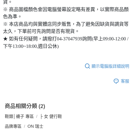
貨。
※ 商品圖檔顏色會因電腦螢幕設定略有差異，以實際商品顏
色為準。
※ 本店商品均與實體店同步販售，為了避免因缺貨與調貨等
太久，下單前可先詢問是否有現貨。
★ 如有任何疑問，請撥打04-37047939詢問(早上09:00-12:00 /
下午13:00~18:00,週日公休)
顯示電腦版詳細說明
客服
商品相關分類 (2)
鞋類│襪子 專區
├ 女 健行鞋
品牌專區
ON 瑞士