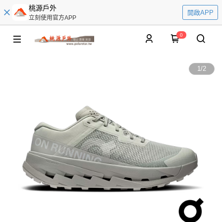
桃源戶外
開啟APP
立刻使用官方APP
0
1
/
2