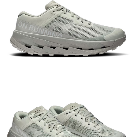
【關於「AFTEE先享後付」】
AFTEE先享後付是「在收到商品之後才付款」的支付方式。 讓您購物簡單
運送方式
便利好安心！
１．簡單：不需註冊會員、不需綁卡、不需儲值。
全家付款取貨
２．便利：只要手機號碼，簡訊認證，即可結帳。
每筆NT$60，滿NT$1,000(含以上)免運費
３．安心：先確認商品／服務後，再付款。
付款後全家取貨
【「AFTEE先享後付」結帳流程】
１．於結帳方式選擇「AFTEE先享後付」後，將跳轉至「AFTEE先享後付」
每筆NT$60，滿NT$1,000(含以上)免運費
結帳頁面，進行簡訊認證並確認金額後，即可完成結帳。
２．訂單成立數日內，您將收到繳費通知簡訊。
萊爾富取貨付款
３．收到繳費通知簡訊後14天內，點擊此簡訊中的連結，可透過四大超商／
每筆NT$60，滿NT$1,000(含以上)免運費
ATM／網路銀行／等多元方式進行付款，方視為交易完成。
※ 請注意：結帳手續完成當下不需立刻繳費，但若您需要取消訂單，請聯絡
付款後萊爾富取貨
購買商品的店家。未經商家同意取消之訂單仍視為有效，需透過AFTEE先享
後付繳納相關費用。
每筆NT$60，滿NT$1,000(含以上)免運費
※ 交易是否成功請以「AFTEE先享後付 」之結帳頁面顯示為準，若有關於
是否繳費成功／繳費後需取消欲退款等相關疑問，請聯繫「AFTEE先享後付
7-11付款取貨
客戶支援中心」
https://netprotections.freshdesk.com/support/home
每筆NT$60，滿NT$1,000(含以上)免運費
【注意事項】
１．透過由恩沛科技股份有限公司提供之「AFTEE先享後付」服務完成之交
付款後7-11取貨
易，需依本服務之必要範圍內提供個人資料，並將交易相關給付款項請求債
每筆NT$60，滿NT$1,000(含以上)免運費
權轉讓予恩沛科技股份有限公司。
２．關於個人資料處理事宜，請瀏覽以下網址：