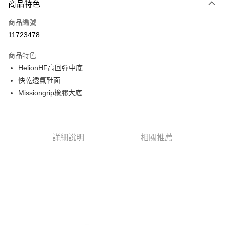
商品特色
信用卡一次付款
商品編號
信用卡分期付款
11723478
3 期 0 利率 每期
NT$1,973
21家銀行
商品特色
6 期 0 利率 每期
NT$986
21家銀行
合作金庫商業銀行
第一商業銀行
HelionHF高回彈中底
華南商業銀行
彰化商業銀行
合作金庫商業銀行
第一商業銀行
超商取貨付款
快乾透氣鞋面
上海商業儲蓄銀行
台北富邦商業銀行
華南商業銀行
彰化商業銀行
國泰世華商業銀行
兆豐國際商業銀行
Missiongrip橡膠大底
LINE Pay
上海商業儲蓄銀行
台北富邦商業銀行
臺灣中小企業銀行
台中商業銀行
國泰世華商業銀行
兆豐國際商業銀行
匯豐（台灣）商業銀行
華泰商業銀行
Apple Pay
臺灣中小企業銀行
台中商業銀行
聯邦商業銀行
遠東國際商業銀行
匯豐（台灣）商業銀行
華泰商業銀行
街口支付
元大商業銀行
永豐商業銀行
詳細說明
相關推薦
聯邦商業銀行
遠東國際商業銀行
玉山商業銀行
星展（台灣）商業銀行
元大商業銀行
永豐商業銀行
悠遊付
台新國際商業銀行
中國信託商業銀行
玉山商業銀行
星展（台灣）商業銀行
台灣樂天信用卡公司
台新國際商業銀行
中國信託商業銀行
Google Pay
台灣樂天信用卡公司
全盈+PAY
AFTEE先享後付
相關說明