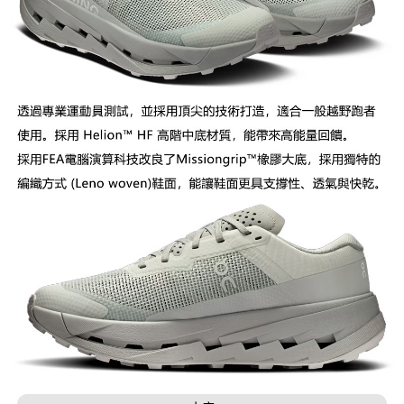
宅配到府
https://aftee.tw/terms/#terms3
３．未成年的使用者請事先徵得法定代理人或監護人之同意方可使用
每筆NT$100，滿NT$1,000(含以上)免運費
「AFTEE先享後付」，若未經同意申辦者引起之損失，本公司不負相關責
任。
桃源戶外門市取貨
４．使用「AFTEE先享後付」時，將依據個別帳號之用戶狀況，依本公司即
每筆NT$100，滿NT$1,000(含以上)免運費
時審查核予不同之上限額度；若仍有額度不足之情形，本公司將視審查結果
請求用戶進行身份認證。
宅配
５．嚴禁一人註冊多個帳號或使用他人資訊註冊。若發現惡意使用之情形，
恩沛科技股份有限公司將有權停止該用戶之使用額度並採取法律行動。
每筆NT$100，滿NT$1,000(含以上)免運費