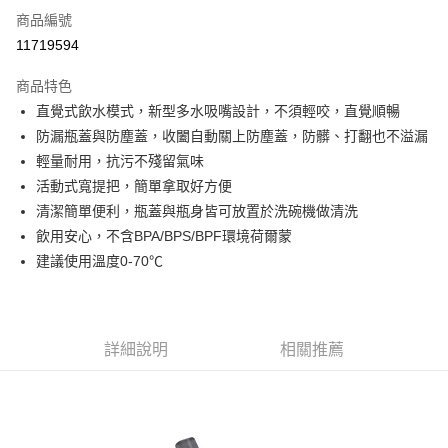
商品編號
信用卡分期付款
11719594
3 期 0 利率 每期
NT$183
21家銀行
商品特色
6 期 0 利率 每期
NT$91
21家銀行
合作金庫商業銀行
第一商業銀行
直覺式飲水模式，新型多水吸嘴設計，不須輕咬，直覺順暢
華南商業銀行
彰化商業銀行
合作金庫商業銀行
第一商業銀行
超商取貨付款
防漏瓶蓋與防塵蓋，收闔自動關上防塵蓋，防髒、打翻也不溢漏
上海商業儲蓄銀行
台北富邦商業銀行
華南商業銀行
彰化商業銀行
國泰世華商業銀行
兆豐國際商業銀行
輕量耐用，抗污不殘留氣味
LINE Pay
上海商業儲蓄銀行
台北富邦商業銀行
臺灣中小企業銀行
台中商業銀行
活動式寬提把，簡單拿取好方便
國泰世華商業銀行
兆豐國際商業銀行
匯豐（台灣）商業銀行
華泰商業銀行
Apple Pay
臺灣中小企業銀行
台中商業銀行
清潔簡單便利，瓶蓋與瓶身皆可放置於洗碗機做清洗
聯邦商業銀行
遠東國際商業銀行
匯豐（台灣）商業銀行
華泰商業銀行
飲用安心，不含BPA/BPS/BPF環境荷爾蒙
街口支付
元大商業銀行
永豐商業銀行
聯邦商業銀行
遠東國際商業銀行
建議使用溫度0-70℃
玉山商業銀行
星展（台灣）商業銀行
元大商業銀行
永豐商業銀行
悠遊付
台新國際商業銀行
中國信託商業銀行
玉山商業銀行
星展（台灣）商業銀行
台灣樂天信用卡公司
台新國際商業銀行
中國信託商業銀行
Google Pay
台灣樂天信用卡公司
詳細說明
相關推薦
全盈+PAY
AFTEE先享後付
相關說明
【關於「AFTEE先享後付」】