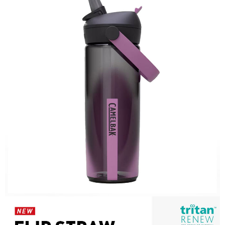
AFTEE先享後付是「在收到商品之後才付款」的支付方式。 讓您購物簡單
運送方式
便利好安心！
１．簡單：不需註冊會員、不需綁卡、不需儲值。
全家付款取貨
２．便利：只要手機號碼，簡訊認證，即可結帳。
每筆NT$60，滿NT$1,000(含以上)免運費
３．安心：先確認商品／服務後，再付款。
付款後全家取貨
【「AFTEE先享後付」結帳流程】
１．於結帳方式選擇「AFTEE先享後付」後，將跳轉至「AFTEE先享後付」
每筆NT$60，滿NT$1,000(含以上)免運費
結帳頁面，進行簡訊認證並確認金額後，即可完成結帳。
２．訂單成立數日內，您將收到繳費通知簡訊。
萊爾富取貨付款
３．收到繳費通知簡訊後14天內，點擊此簡訊中的連結，可透過四大超商／
每筆NT$60，滿NT$1,000(含以上)免運費
ATM／網路銀行／等多元方式進行付款，方視為交易完成。
※ 請注意：結帳手續完成當下不需立刻繳費，但若您需要取消訂單，請聯絡
付款後萊爾富取貨
購買商品的店家。未經商家同意取消之訂單仍視為有效，需透過AFTEE先享
後付繳納相關費用。
每筆NT$60，滿NT$1,000(含以上)免運費
※ 交易是否成功請以「AFTEE先享後付 」之結帳頁面顯示為準，若有關於
是否繳費成功／繳費後需取消欲退款等相關疑問，請聯繫「AFTEE先享後付
7-11付款取貨
客戶支援中心」
https://netprotections.freshdesk.com/support/home
每筆NT$60，滿NT$1,000(含以上)免運費
【注意事項】
１．透過由恩沛科技股份有限公司提供之「AFTEE先享後付」服務完成之交
付款後7-11取貨
易，需依本服務之必要範圍內提供個人資料，並將交易相關給付款項請求債
每筆NT$60，滿NT$1,000(含以上)免運費
權轉讓予恩沛科技股份有限公司。
２．關於個人資料處理事宜，請瀏覽以下網址：
宅配到府
https://aftee.tw/terms/#terms3