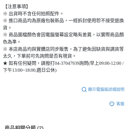
【注意事項】
※ 出貨時不含任何拍照配件。
※ 進口商品均為原廠包裝新品，一經拆封使用恕不接受退換
貨。
※ 商品圖檔顏色會因電腦螢幕設定略有差異，以實際商品顏
色為準。
※ 本店商品均與實體店同步販售，為了避免因缺貨與調貨等
太久，下單前可先詢問是否有現貨。
★ 如有任何疑問，請撥打04-37047939詢問(早上09:00-12:00 /
下午13:00~18:00,週日公休)
顯示電腦版詳細說明
客服
商品相關分類 (2)