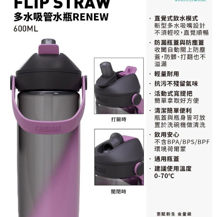
３．未成年的使用者請事先徵得法定代理人或監護人之同意方可使用
每筆NT$100，滿NT$1,000(含以上)免運費
「AFTEE先享後付」，若未經同意申辦者引起之損失，本公司不負相關責
任。
桃源戶外門市取貨
４．使用「AFTEE先享後付」時，將依據個別帳號之用戶狀況，依本公司即
每筆NT$100，滿NT$1,000(含以上)免運費
時審查核予不同之上限額度；若仍有額度不足之情形，本公司將視審查結果
請求用戶進行身份認證。
宅配
５．嚴禁一人註冊多個帳號或使用他人資訊註冊。若發現惡意使用之情形，
恩沛科技股份有限公司將有權停止該用戶之使用額度並採取法律行動。
每筆NT$100，滿NT$1,000(含以上)免運費