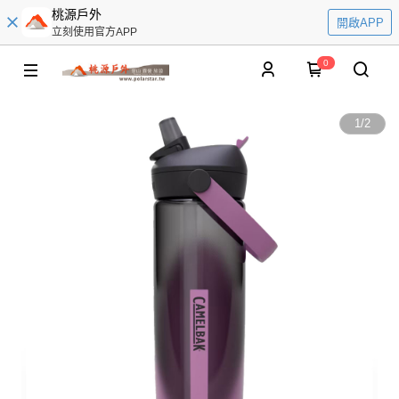
桃源戶外
開啟APP
立刻使用官方APP
0
1
/
2