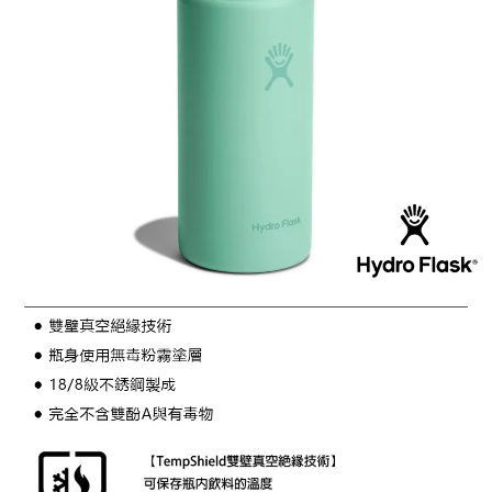
任。
桃源戶外門市取貨
４．使用「AFTEE先享後付」時，將依據個別帳號之用戶狀況，依本公司即
每筆NT$100，滿NT$1,000(含以上)免運費
時審查核予不同之上限額度；若仍有額度不足之情形，本公司將視審查結果
請求用戶進行身份認證。
宅配
５．嚴禁一人註冊多個帳號或使用他人資訊註冊。若發現惡意使用之情形，
恩沛科技股份有限公司將有權停止該用戶之使用額度並採取法律行動。
每筆NT$100，滿NT$1,000(含以上)免運費