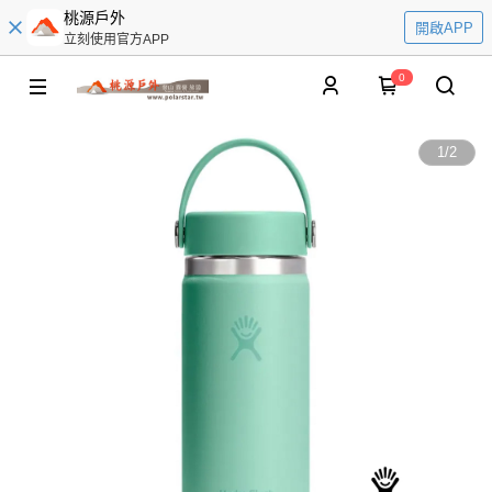
桃源戶外
開啟APP
立刻使用官方APP
0
1
/
2