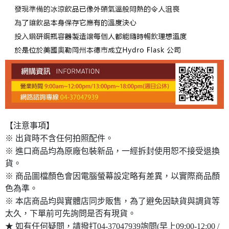
【注意事項】
※ 出貨時不含任何拍照配件。
※ 進口商品均為原廠包裝新品，一經拆封使用恕不接受退換
貨。
※ 商品圖檔顏色會因電腦螢幕設定略有差異，以實際商品顏
色為準。
※ 本店商品均與實體店同步販售，為了避免因缺貨與調貨等
太久，下單前可先詢問是否有現貨。
★ 如有任何疑問，請撥打04-37047939詢問(早上09:00-12:00 /