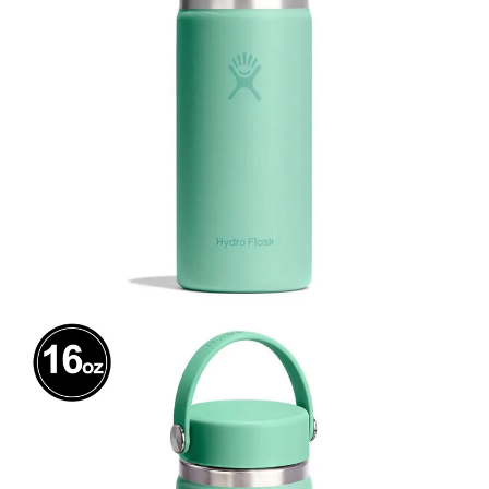
１．簡單：不需註冊會員、不需綁卡、不需儲值。
全家付款取貨
２．便利：只要手機號碼，簡訊認證，即可結帳。
每筆NT$60，滿NT$1,000(含以上)免運費
３．安心：先確認商品／服務後，再付款。
付款後全家取貨
【「AFTEE先享後付」結帳流程】
１．於結帳方式選擇「AFTEE先享後付」後，將跳轉至「AFTEE先享後付」
每筆NT$60，滿NT$1,000(含以上)免運費
結帳頁面，進行簡訊認證並確認金額後，即可完成結帳。
２．訂單成立數日內，您將收到繳費通知簡訊。
萊爾富取貨付款
３．收到繳費通知簡訊後14天內，點擊此簡訊中的連結，可透過四大超商／
每筆NT$60，滿NT$1,000(含以上)免運費
ATM／網路銀行／等多元方式進行付款，方視為交易完成。
※ 請注意：結帳手續完成當下不需立刻繳費，但若您需要取消訂單，請聯絡
付款後萊爾富取貨
購買商品的店家。未經商家同意取消之訂單仍視為有效，需透過AFTEE先享
後付繳納相關費用。
每筆NT$60，滿NT$1,000(含以上)免運費
※ 交易是否成功請以「AFTEE先享後付 」之結帳頁面顯示為準，若有關於
是否繳費成功／繳費後需取消欲退款等相關疑問，請聯繫「AFTEE先享後付
7-11付款取貨
客戶支援中心」
https://netprotections.freshdesk.com/support/home
每筆NT$60，滿NT$1,000(含以上)免運費
【注意事項】
１．透過由恩沛科技股份有限公司提供之「AFTEE先享後付」服務完成之交
付款後7-11取貨
易，需依本服務之必要範圍內提供個人資料，並將交易相關給付款項請求債
每筆NT$60，滿NT$1,000(含以上)免運費
權轉讓予恩沛科技股份有限公司。
２．關於個人資料處理事宜，請瀏覽以下網址：
宅配到府
https://aftee.tw/terms/#terms3
３．未成年的使用者請事先徵得法定代理人或監護人之同意方可使用
每筆NT$100，滿NT$1,000(含以上)免運費
「AFTEE先享後付」，若未經同意申辦者引起之損失，本公司不負相關責