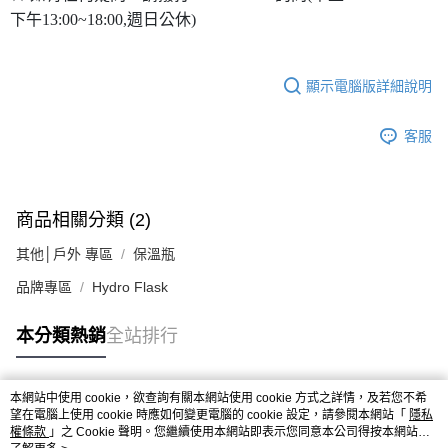
下午13:00~18:00,週日公休)
顯示電腦版詳細說明
客服
商品相關分類 (2)
其他│戶外 專區
保溫瓶
品牌專區
Hydro Flask
本分類熱銷
全站排行
本網站中使用 cookie，欲查詢有關本網站使用 cookie 方式之詳情，及若您不希
熱門標籤
望在電腦上使用 cookie 時應如何變更電腦的 cookie 設定，請參閱本網站「
隱私
權條款
」之 Cookie 聲明。您繼續使用本網站即表示您同意本公司得按本網站使