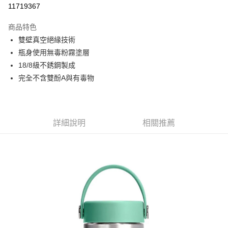
11719367
3 期 0 利率 每期
NT$293
21家銀行
商品特色
6 期 0 利率 每期
NT$146
21家銀行
合作金庫商業銀行
第一商業銀行
雙壁真空絕緣技術
華南商業銀行
彰化商業銀行
合作金庫商業銀行
第一商業銀行
超商取貨付款
瓶身使用無毒粉霧塗層
上海商業儲蓄銀行
台北富邦商業銀行
華南商業銀行
彰化商業銀行
國泰世華商業銀行
兆豐國際商業銀行
18/8級不銹鋼製成
LINE Pay
上海商業儲蓄銀行
台北富邦商業銀行
臺灣中小企業銀行
台中商業銀行
完全不含雙酚A與有毒物
國泰世華商業銀行
兆豐國際商業銀行
匯豐（台灣）商業銀行
華泰商業銀行
Apple Pay
臺灣中小企業銀行
台中商業銀行
聯邦商業銀行
遠東國際商業銀行
匯豐（台灣）商業銀行
華泰商業銀行
街口支付
元大商業銀行
永豐商業銀行
聯邦商業銀行
遠東國際商業銀行
玉山商業銀行
星展（台灣）商業銀行
元大商業銀行
永豐商業銀行
詳細說明
相關推薦
悠遊付
台新國際商業銀行
中國信託商業銀行
玉山商業銀行
星展（台灣）商業銀行
台灣樂天信用卡公司
台新國際商業銀行
中國信託商業銀行
Google Pay
台灣樂天信用卡公司
全盈+PAY
AFTEE先享後付
相關說明
【關於「AFTEE先享後付」】
AFTEE先享後付是「在收到商品之後才付款」的支付方式。 讓您購物簡單
運送方式
便利好安心！