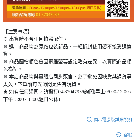
【注意事項】
※ 出貨時不含任何拍照配件。
※ 進口商品均為原廠包裝新品，一經拆封使用恕不接受退換
貨。
※ 商品圖檔顏色會因電腦螢幕設定略有差異，以實際商品顏
色為準。
※ 本店商品均與實體店同步販售，為了避免因缺貨與調貨等
太久，下單前可先詢問是否有現貨。
★ 如有任何疑問，請撥打04-37047939詢問(早上09:00-12:00 /
下午13:00~18:00,週日公休)
顯示電腦版詳細說明
客服