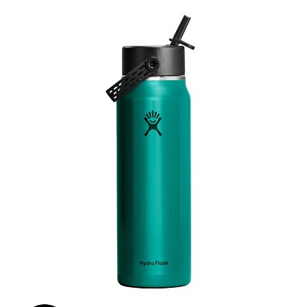
１．簡單：不需註冊會員、不需綁卡、不需儲值。
全家付款取貨
２．便利：只要手機號碼，簡訊認證，即可結帳。
每筆NT$60，滿NT$1,000(含以上)免運費
３．安心：先確認商品／服務後，再付款。
付款後全家取貨
【「AFTEE先享後付」結帳流程】
１．於結帳方式選擇「AFTEE先享後付」後，將跳轉至「AFTEE先享後付」
每筆NT$60，滿NT$1,000(含以上)免運費
結帳頁面，進行簡訊認證並確認金額後，即可完成結帳。
２．訂單成立數日內，您將收到繳費通知簡訊。
萊爾富取貨付款
３．收到繳費通知簡訊後14天內，點擊此簡訊中的連結，可透過四大超商／
每筆NT$60，滿NT$1,000(含以上)免運費
ATM／網路銀行／等多元方式進行付款，方視為交易完成。
※ 請注意：結帳手續完成當下不需立刻繳費，但若您需要取消訂單，請聯絡
付款後萊爾富取貨
購買商品的店家。未經商家同意取消之訂單仍視為有效，需透過AFTEE先享
後付繳納相關費用。
每筆NT$60，滿NT$1,000(含以上)免運費
※ 交易是否成功請以「AFTEE先享後付 」之結帳頁面顯示為準，若有關於
是否繳費成功／繳費後需取消欲退款等相關疑問，請聯繫「AFTEE先享後付
7-11付款取貨
客戶支援中心」
https://netprotections.freshdesk.com/support/home
每筆NT$60，滿NT$1,000(含以上)免運費
【注意事項】
１．透過由恩沛科技股份有限公司提供之「AFTEE先享後付」服務完成之交
付款後7-11取貨
易，需依本服務之必要範圍內提供個人資料，並將交易相關給付款項請求債
每筆NT$60，滿NT$1,000(含以上)免運費
權轉讓予恩沛科技股份有限公司。
２．關於個人資料處理事宜，請瀏覽以下網址：
宅配到府
https://aftee.tw/terms/#terms3
３．未成年的使用者請事先徵得法定代理人或監護人之同意方可使用
每筆NT$100，滿NT$1,000(含以上)免運費
「AFTEE先享後付」，若未經同意申辦者引起之損失，本公司不負相關責