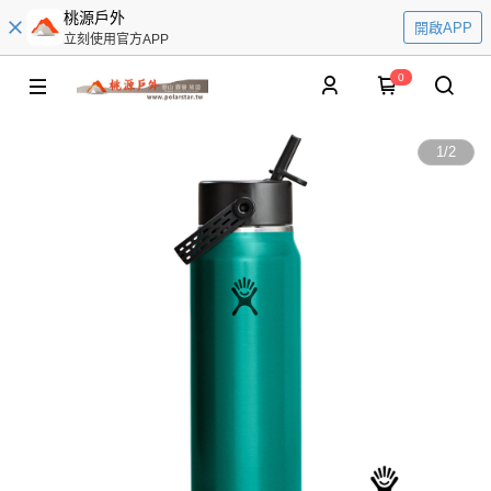
桃源戶外
開啟APP
立刻使用官方APP
0
1
/
2