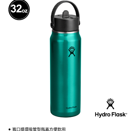
任。
桃源戶外門市取貨
４．使用「AFTEE先享後付」時，將依據個別帳號之用戶狀況，依本公司即
每筆NT$100，滿NT$1,000(含以上)免運費
時審查核予不同之上限額度；若仍有額度不足之情形，本公司將視審查結果
請求用戶進行身份認證。
宅配
５．嚴禁一人註冊多個帳號或使用他人資訊註冊。若發現惡意使用之情形，
恩沛科技股份有限公司將有權停止該用戶之使用額度並採取法律行動。
每筆NT$100，滿NT$1,000(含以上)免運費