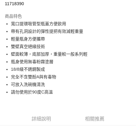
11718390
3 期 0 利率 每期
NT$563
21家銀行
商品特色
6 期 0 利率 每期
NT$281
21家銀行
合作金庫商業銀行
第一商業銀行
寬口提環吸管型瓶蓋方便飲用
華南商業銀行
彰化商業銀行
合作金庫商業銀行
第一商業銀行
超商取貨付款
帶有孔洞設計的彈性提把有效減輕重量
上海商業儲蓄銀行
台北富邦商業銀行
華南商業銀行
彰化商業銀行
國泰世華商業銀行
兆豐國際商業銀行
輕量瓶身方便攜帶
LINE Pay
上海商業儲蓄銀行
台北富邦商業銀行
臺灣中小企業銀行
台中商業銀行
雙壁真空絕緣技術
國泰世華商業銀行
兆豐國際商業銀行
匯豐（台灣）商業銀行
華泰商業銀行
Apple Pay
臺灣中小企業銀行
台中商業銀行
壁面較薄，底部加厚，重量較一般系列輕
聯邦商業銀行
遠東國際商業銀行
匯豐（台灣）商業銀行
華泰商業銀行
瓶身使用無毒粉霧塗層
街口支付
元大商業銀行
永豐商業銀行
聯邦商業銀行
遠東國際商業銀行
18/8級不銹鋼製成
玉山商業銀行
星展（台灣）商業銀行
元大商業銀行
永豐商業銀行
悠遊付
完全不含雙酚A與有毒物
台新國際商業銀行
中國信託商業銀行
玉山商業銀行
星展（台灣）商業銀行
台灣樂天信用卡公司
可放入洗碗機清洗
台新國際商業銀行
中國信託商業銀行
Google Pay
請勿使用於90度C高溫
台灣樂天信用卡公司
全盈+PAY
AFTEE先享後付
相關說明
詳細說明
相關推薦
【關於「AFTEE先享後付」】
AFTEE先享後付是「在收到商品之後才付款」的支付方式。 讓您購物簡單
運送方式
便利好安心！