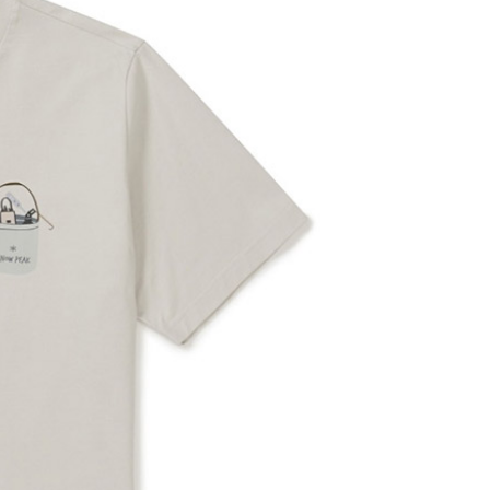
0，滿NT$1,000(含以上)免運費
成立數日內，您將收到繳費通知簡訊。
費通知簡訊後14天內，點擊此簡訊中的連結，可透過四大超商
貨付款
網路銀行／等多元方式進行付款，方視為交易完成。
0，滿NT$1,000(含以上)免運費
：結帳手續完成當下不需立刻繳費，但若您需要取消訂單，請聯
的店家。未經商家同意取消之訂單仍視為有效，需透過AFTEE
繳納相關費用。
爾富取貨
否成功請以「AFTEE先享後付 」之結帳頁面顯示為準，若有關於
0，滿NT$1,000(含以上)免運費
功／繳費後需取消欲退款等相關疑問，請聯繫「AFTEE先享後
援中心」
https://netprotections.freshdesk.com/support/home
取貨
項】
0，滿NT$1,000(含以上)免運費
恩沛科技股份有限公司提供之「AFTEE先享後付」服務完成之
依本服務之必要範圍內提供個人資料，並將交易相關給付款項請
1取貨
讓予恩沛科技股份有限公司。
0，滿NT$1,000(含以上)免運費
個人資料處理事宜，請瀏覽以下網址：
ee.tw/terms/#terms3
年的使用者請事先徵得法定代理人或監護人之同意方可使用
E先享後付」，若未經同意申辦者引起之損失，本公司不負相關責
00，滿NT$1,000(含以上)免運費
AFTEE先享後付」時，將依據個別帳號之用戶狀況，依本公司
門市取貨
核予不同之上限額度；若仍有額度不足之情形，本公司將視審查
00，滿NT$1,000(含以上)免運費
用戶進行身份認證。
一人註冊多個帳號或使用他人資訊註冊。若發現惡意使用之情
科技股份有限公司將有權停止該用戶之使用額度並採取法律行