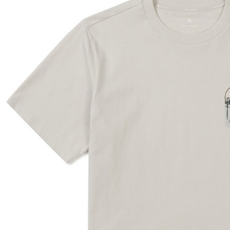
每筆NT$6
２．訂單
３．收到繳
萊爾富取
／ATM／
每筆NT$6
※ 請注意
絡購買商品
先享後付
付款後萊
※ 交易是
每筆NT$6
是否繳費成
付客戶支
7-11付款
【注意事
每筆NT$6
１．透過由
交易，需
付款後7-1
求債權轉
每筆NT$6
２．關於
https://aft
宅配到府
３．未成
「AFTE
每筆NT$1
任。
４．使用「
桃源戶外
即時審查
每筆NT$1
結果請求
５．嚴禁
宅配
形，恩沛
動。