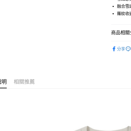
國泰世
LINE Pay
上海商
融合雪
臺灣中
國泰世
羅紋收
匯豐（
Apple Pay
臺灣中
聯邦商
匯豐（
街口支付
元大商
聯邦商
商品相關分
玉山商
元大商
悠遊付
台新國
玉山商
男款戶外│
台灣樂
台新國
Google Pa
分享
台灣樂
品牌專區
全盈+PAY
女款戶外│
AFTEE先
相關說明
說明
相關推薦
【關於「A
AFTEE
便利好安
運送方式
１．簡單
２．便利
全家付款
３．安心
每筆NT$6
【「AFT
付款後全
１．於結帳
付」結帳