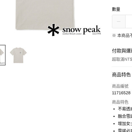
數量
※ 本商品
付款與運
超取滿NT$
付款方式
商品特色
信用卡一
商品編號
11716528
信用卡分
商品特色
3 期 
不易透
6 期 
合作金
融合雪
華南商
增加女
合作金
超商取貨
上海商
華南商
雪諾必