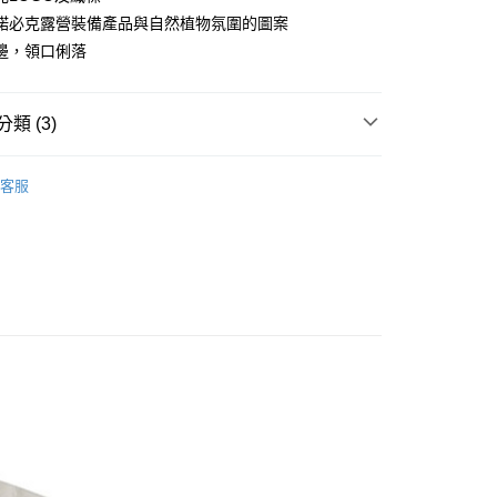
華商業銀行
兆豐國際商業銀行
業儲蓄銀行
台北富邦商業銀行
諾必克露營裝備產品與自然植物氛圍的圖案
小企業銀行
台中商業銀行
華商業銀行
兆豐國際商業銀行
邊，領口俐落
台灣）商業銀行
華泰商業銀行
小企業銀行
台中商業銀行
業銀行
遠東國際商業銀行
台灣）商業銀行
華泰商業銀行
業銀行
永豐商業銀行
業銀行
遠東國際商業銀行
類 (3)
業銀行
星展（台灣）商業銀行
業銀行
永豐商業銀行
際商業銀行
中國信託商業銀行
業銀行
星展（台灣）商業銀行
休閒服飾
├ 男 短袖排汗衣
天信用卡公司
際商業銀行
中國信託商業銀行
y
客服
天信用卡公司
Snow peak 戶外精品
休閒服飾
├ 女 短袖排汗衣
享後付
FTEE先享後付」】
先享後付是「在收到商品之後才付款」的支付方式。 讓您購物簡單
心！
：不需註冊會員、不需綁卡、不需儲值。
：只要手機號碼，簡訊認證，即可結帳。
取貨
：先確認商品／服務後，再付款。
0，滿NT$1,000(含以上)免運費
EE先享後付」結帳流程】
家取貨
方式選擇「AFTEE先享後付」後，將跳轉至「AFTEE先享後
頁面，進行簡訊認證並確認金額後，即可完成結帳。