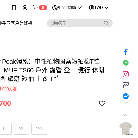
0
中文 (繁體)
TWD
攜手同享戶外好禮
w Peak韓系】中性植物圖案短袖棉T恤
MUF-TS60 戶外 露營 登山 健行 休閒
國 旅遊 短袖 上衣 T恤
1,000免運
700
L
XL
2XL