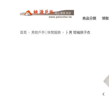
商品分類
領取
首頁
男款戶外│休閒服飾
├ 男 短袖排汗衣