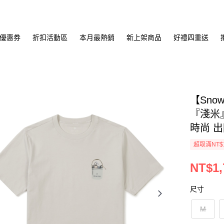
優惠券
折扣活動區
本月最熱銷
新上架商品
好禮四重送
【Sno
『淺米』
時尚 出
超取滿NT$
NT$1,
尺寸
M