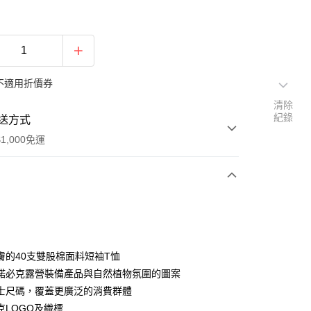
不適用折價券
清除
紀錄
送方式
1,000免運
次付款
期付款
0 利率 每期
NT$566
21家銀行
膚的40支雙股棉面料短袖T恤
0 利率 每期
NT$283
21家銀行
庫商業銀行
第一商業銀行
諾必克露營裝備產品與自然植物氛圍的圖案
業銀行
彰化商業銀行
士尺碼，覆蓋更廣泛的消費群體
庫商業銀行
第一商業銀行
付款
業儲蓄銀行
台北富邦商業銀行
業銀行
彰化商業銀行
克LOGO及織標