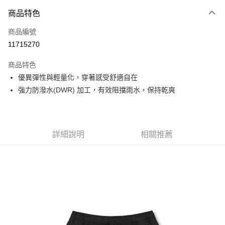
付款方式
商品特色
信用卡一次付款
商品編號
信用卡分期付款
11715270
3 期 0 利率 每期
NT$850
21家銀行
商品特色
6 期 0 利率 每期
NT$425
21家銀行
合作金庫商業銀行
第一商業銀行
優異彈性與輕量化，穿著感受舒適自在
華南商業銀行
彰化商業銀行
合作金庫商業銀行
第一商業銀行
超商取貨付款
強力防潑水(DWR) 加工，有效阻擋雨水，保持乾爽
上海商業儲蓄銀行
台北富邦商業銀行
華南商業銀行
彰化商業銀行
國泰世華商業銀行
兆豐國際商業銀行
LINE Pay
上海商業儲蓄銀行
台北富邦商業銀行
臺灣中小企業銀行
台中商業銀行
國泰世華商業銀行
兆豐國際商業銀行
匯豐（台灣）商業銀行
華泰商業銀行
Apple Pay
臺灣中小企業銀行
台中商業銀行
聯邦商業銀行
遠東國際商業銀行
詳細說明
相關推薦
匯豐（台灣）商業銀行
華泰商業銀行
街口支付
元大商業銀行
永豐商業銀行
聯邦商業銀行
遠東國際商業銀行
玉山商業銀行
星展（台灣）商業銀行
元大商業銀行
永豐商業銀行
悠遊付
台新國際商業銀行
中國信託商業銀行
玉山商業銀行
星展（台灣）商業銀行
台灣樂天信用卡公司
台新國際商業銀行
中國信託商業銀行
Google Pay
台灣樂天信用卡公司
全盈+PAY
AFTEE先享後付