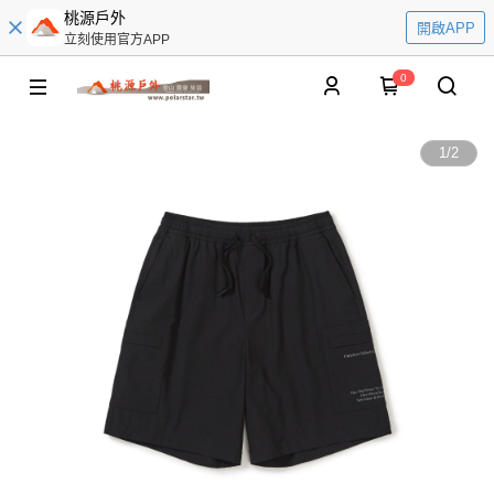
桃源戶外
開啟APP
立刻使用官方APP
0
1
/
2