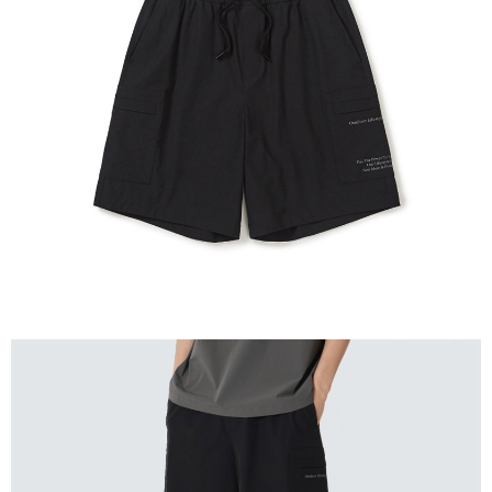
相關說明
【關於「AFTEE先享後付」】
AFTEE先享後付是「在收到商品之後才付款」的支付方式。 讓您購物簡單
運送方式
便利好安心！
１．簡單：不需註冊會員、不需綁卡、不需儲值。
全家付款取貨
２．便利：只要手機號碼，簡訊認證，即可結帳。
每筆NT$60，滿NT$1,000(含以上)免運費
３．安心：先確認商品／服務後，再付款。
付款後全家取貨
【「AFTEE先享後付」結帳流程】
１．於結帳方式選擇「AFTEE先享後付」後，將跳轉至「AFTEE先享後付」
每筆NT$60，滿NT$1,000(含以上)免運費
結帳頁面，進行簡訊認證並確認金額後，即可完成結帳。
２．訂單成立數日內，您將收到繳費通知簡訊。
萊爾富取貨付款
３．收到繳費通知簡訊後14天內，點擊此簡訊中的連結，可透過四大超商／
每筆NT$60，滿NT$1,000(含以上)免運費
ATM／網路銀行／等多元方式進行付款，方視為交易完成。
※ 請注意：結帳手續完成當下不需立刻繳費，但若您需要取消訂單，請聯絡
付款後萊爾富取貨
購買商品的店家。未經商家同意取消之訂單仍視為有效，需透過AFTEE先享
後付繳納相關費用。
每筆NT$60，滿NT$1,000(含以上)免運費
※ 交易是否成功請以「AFTEE先享後付 」之結帳頁面顯示為準，若有關於
是否繳費成功／繳費後需取消欲退款等相關疑問，請聯繫「AFTEE先享後付
7-11付款取貨
客戶支援中心」
https://netprotections.freshdesk.com/support/home
每筆NT$60，滿NT$1,000(含以上)免運費
【注意事項】
１．透過由恩沛科技股份有限公司提供之「AFTEE先享後付」服務完成之交
付款後7-11取貨
易，需依本服務之必要範圍內提供個人資料，並將交易相關給付款項請求債
每筆NT$60，滿NT$1,000(含以上)免運費
權轉讓予恩沛科技股份有限公司。