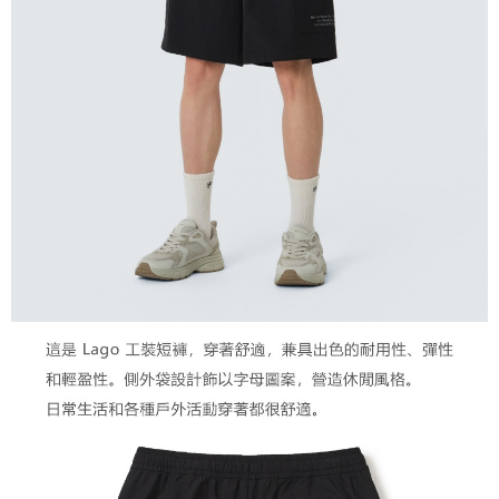
２．關於個人資料處理事宜，請瀏覽以下網址：
宅配到府
https://aftee.tw/terms/#terms3
３．未成年的使用者請事先徵得法定代理人或監護人之同意方可使用
每筆NT$100，滿NT$1,000(含以上)免運費
「AFTEE先享後付」，若未經同意申辦者引起之損失，本公司不負相關責
任。
桃源戶外門市取貨
４．使用「AFTEE先享後付」時，將依據個別帳號之用戶狀況，依本公司即
每筆NT$100，滿NT$1,000(含以上)免運費
時審查核予不同之上限額度；若仍有額度不足之情形，本公司將視審查結果
請求用戶進行身份認證。
宅配
５．嚴禁一人註冊多個帳號或使用他人資訊註冊。若發現惡意使用之情形，
恩沛科技股份有限公司將有權停止該用戶之使用額度並採取法律行動。
每筆NT$100，滿NT$1,000(含以上)免運費