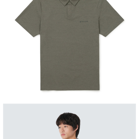
相關說明
【關於「AFTEE先享後付」】
AFTEE先享後付是「在收到商品之後才付款」的支付方式。 讓您購物簡單
運送方式
便利好安心！
１．簡單：不需註冊會員、不需綁卡、不需儲值。
全家付款取貨
２．便利：只要手機號碼，簡訊認證，即可結帳。
每筆NT$60，滿NT$1,000(含以上)免運費
３．安心：先確認商品／服務後，再付款。
付款後全家取貨
【「AFTEE先享後付」結帳流程】
１．於結帳方式選擇「AFTEE先享後付」後，將跳轉至「AFTEE先享後付」
每筆NT$60，滿NT$1,000(含以上)免運費
結帳頁面，進行簡訊認證並確認金額後，即可完成結帳。
２．訂單成立數日內，您將收到繳費通知簡訊。
萊爾富取貨付款
３．收到繳費通知簡訊後14天內，點擊此簡訊中的連結，可透過四大超商／
每筆NT$60，滿NT$1,000(含以上)免運費
ATM／網路銀行／等多元方式進行付款，方視為交易完成。
※ 請注意：結帳手續完成當下不需立刻繳費，但若您需要取消訂單，請聯絡
付款後萊爾富取貨
購買商品的店家。未經商家同意取消之訂單仍視為有效，需透過AFTEE先享
後付繳納相關費用。
每筆NT$60，滿NT$1,000(含以上)免運費
※ 交易是否成功請以「AFTEE先享後付 」之結帳頁面顯示為準，若有關於
是否繳費成功／繳費後需取消欲退款等相關疑問，請聯繫「AFTEE先享後付
7-11付款取貨
客戶支援中心」
https://netprotections.freshdesk.com/support/home
每筆NT$60，滿NT$1,000(含以上)免運費
【注意事項】
１．透過由恩沛科技股份有限公司提供之「AFTEE先享後付」服務完成之交
付款後7-11取貨
易，需依本服務之必要範圍內提供個人資料，並將交易相關給付款項請求債
每筆NT$60，滿NT$1,000(含以上)免運費
權轉讓予恩沛科技股份有限公司。