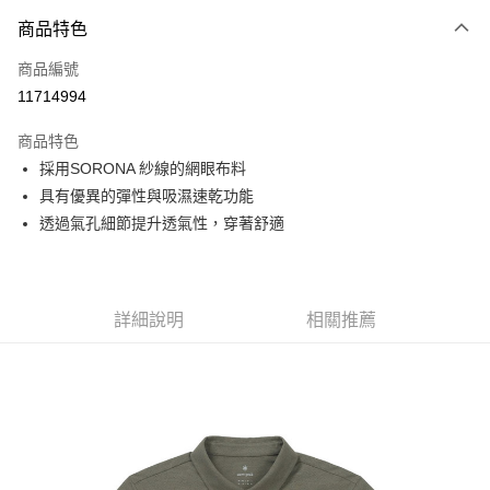
付款方式
商品特色
信用卡一次付款
商品編號
信用卡分期付款
11714994
3 期 0 利率 每期
NT$750
21家銀行
商品特色
6 期 0 利率 每期
NT$375
21家銀行
合作金庫商業銀行
第一商業銀行
採用SORONA 紗線的網眼布料
華南商業銀行
彰化商業銀行
合作金庫商業銀行
第一商業銀行
超商取貨付款
具有優異的彈性與吸濕速乾功能
上海商業儲蓄銀行
台北富邦商業銀行
華南商業銀行
彰化商業銀行
國泰世華商業銀行
兆豐國際商業銀行
透過氣孔細節提升透氣性，穿著舒適
LINE Pay
上海商業儲蓄銀行
台北富邦商業銀行
臺灣中小企業銀行
台中商業銀行
國泰世華商業銀行
兆豐國際商業銀行
匯豐（台灣）商業銀行
華泰商業銀行
Apple Pay
臺灣中小企業銀行
台中商業銀行
聯邦商業銀行
遠東國際商業銀行
匯豐（台灣）商業銀行
華泰商業銀行
街口支付
元大商業銀行
永豐商業銀行
詳細說明
相關推薦
聯邦商業銀行
遠東國際商業銀行
玉山商業銀行
星展（台灣）商業銀行
元大商業銀行
永豐商業銀行
悠遊付
台新國際商業銀行
中國信託商業銀行
玉山商業銀行
星展（台灣）商業銀行
台灣樂天信用卡公司
台新國際商業銀行
中國信託商業銀行
Google Pay
台灣樂天信用卡公司
全盈+PAY
AFTEE先享後付