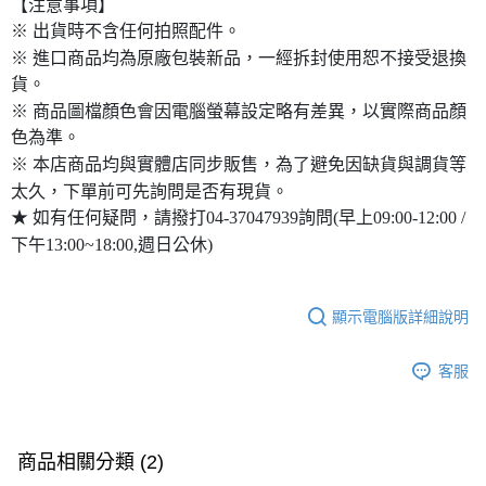
【注意事項】
※ 出貨時不含任何拍照配件。
※ 進口商品均為原廠包裝新品，一經拆封使用恕不接受退換
貨。
※ 商品圖檔顏色會因電腦螢幕設定略有差異，以實際商品顏
色為準。
※ 本店商品均與實體店同步販售，為了避免因缺貨與調貨等
太久，下單前可先詢問是否有現貨。
★ 如有任何疑問，請撥打04-37047939詢問(早上09:00-12:00 /
下午13:00~18:00,週日公休)
顯示電腦版詳細說明
客服
商品相關分類 (2)