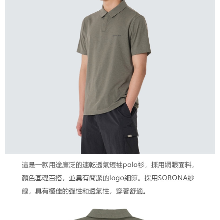
２．關於個人資料處理事宜，請瀏覽以下網址：
宅配到府
https://aftee.tw/terms/#terms3
３．未成年的使用者請事先徵得法定代理人或監護人之同意方可使用
每筆NT$100，滿NT$1,000(含以上)免運費
「AFTEE先享後付」，若未經同意申辦者引起之損失，本公司不負相關責
任。
桃源戶外門市取貨
４．使用「AFTEE先享後付」時，將依據個別帳號之用戶狀況，依本公司即
每筆NT$100，滿NT$1,000(含以上)免運費
時審查核予不同之上限額度；若仍有額度不足之情形，本公司將視審查結果
請求用戶進行身份認證。
宅配
５．嚴禁一人註冊多個帳號或使用他人資訊註冊。若發現惡意使用之情形，
恩沛科技股份有限公司將有權停止該用戶之使用額度並採取法律行動。
每筆NT$100，滿NT$1,000(含以上)免運費