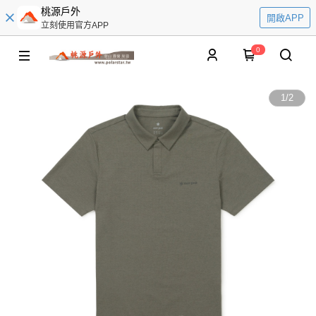
桃源戶外
開啟APP
立刻使用官方APP
0
1
/
2